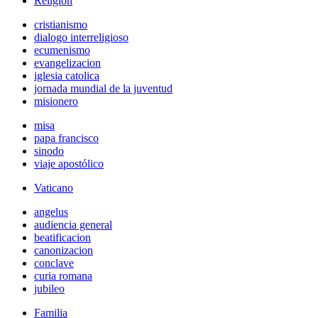
Religión
cristianismo
dialogo interreligioso
ecumenismo
evangelizacion
iglesia catolica
jornada mundial de la juventud
misionero
misa
papa francisco
sinodo
viaje apostólico
Vaticano
angelus
audiencia general
beatificacion
canonizacion
conclave
curia romana
jubileo
Familia