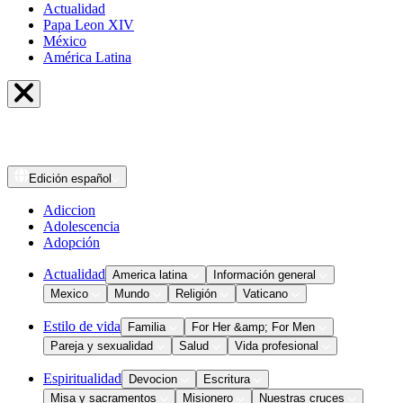
Actualidad
Papa Leon XIV
México
América Latina
Edición
español
Adiccion
Adolescencia
Adopción
Actualidad
America latina
Información general
Mexico
Mundo
Religión
Vaticano
Estilo de vida
Familia
For Her &amp; For Men
Pareja y sexualidad
Salud
Vida profesional
Espiritualidad
Devocion
Escritura
Misa y sacramentos
Misionero
Nuestras cruces