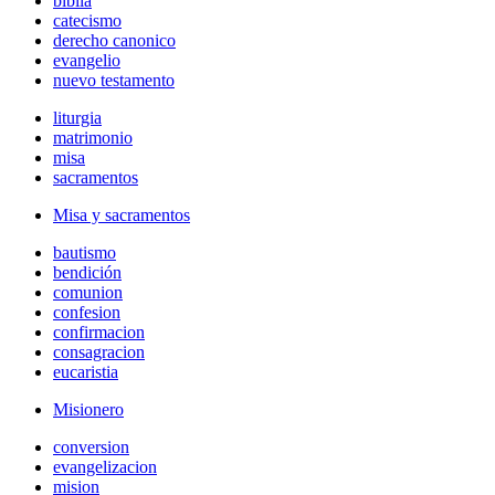
biblia
catecismo
derecho canonico
evangelio
nuevo testamento
liturgia
matrimonio
misa
sacramentos
Misa y sacramentos
bautismo
bendición
comunion
confesion
confirmacion
consagracion
eucaristia
Misionero
conversion
evangelizacion
mision