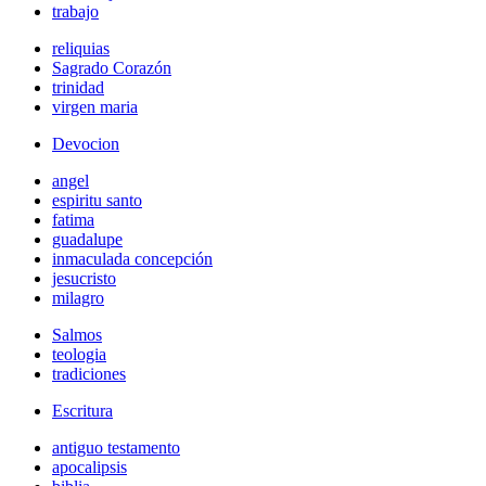
trabajo
reliquias
Sagrado Corazón
trinidad
virgen maria
Devocion
angel
espiritu santo
fatima
guadalupe
inmaculada concepción
jesucristo
milagro
Salmos
teologia
tradiciones
Escritura
antiguo testamento
apocalipsis