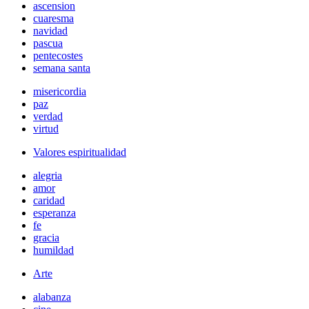
ascension
cuaresma
navidad
pascua
pentecostes
semana santa
misericordia
paz
verdad
virtud
Valores espiritualidad
alegria
amor
caridad
esperanza
fe
gracia
humildad
Arte
alabanza