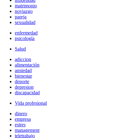
infidelidad
matrimonio
noviazgo
pareja
sexualidad
enfermedad
psicología
Salud
adiccion
alimentación
ansiedad
bienestar
deporte
depresion
discapacidad
Vida profesional
dinero
empresa
estres
management
teletrabajo