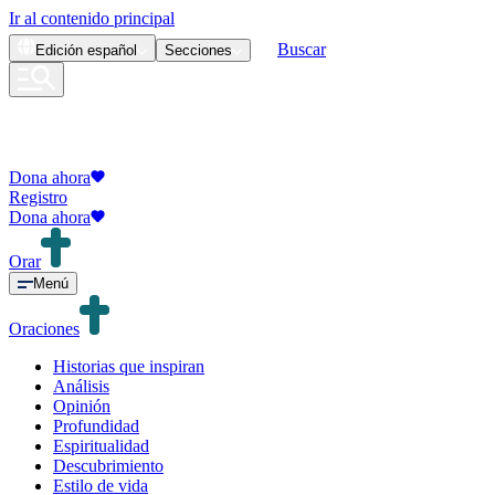
Ir al contenido principal
Buscar
Edición
español
Secciones
Dona ahora
Registro
Dona ahora
Orar
Menú
Oraciones
Historias que inspiran
Análisis
Opinión
Profundidad
Espiritualidad
Descubrimiento
Estilo de vida