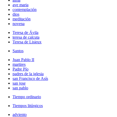
alma
ave maria
contemplación
dios
meditación
novena
Teresa de Ávila
teresa de calcuta
Teresa de Lisieux
Santos
Juan Pablo II
martires
Padre Pío
padres de la iglesia
san Francisco de Asís
san jose
san pablo
Tiempo ordinario
Tiempos litúrgicos
adviento