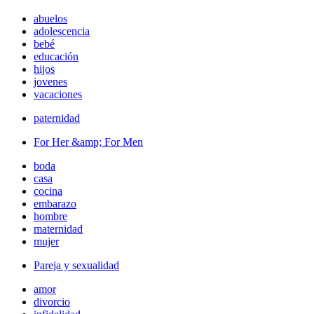
abuelos
adolescencia
bebé
educación
hijos
jovenes
vacaciones
paternidad
For Her &amp; For Men
boda
casa
cocina
embarazo
hombre
maternidad
mujer
Pareja y sexualidad
amor
divorcio