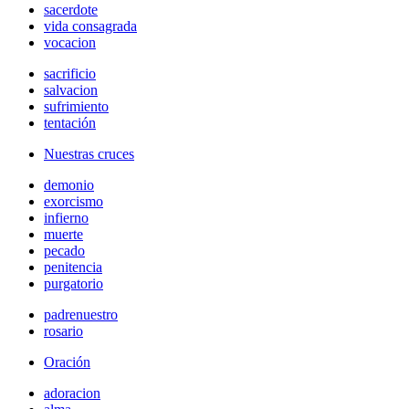
sacerdote
vida consagrada
vocacion
sacrificio
salvacion
sufrimiento
tentación
Nuestras cruces
demonio
exorcismo
infierno
muerte
pecado
penitencia
purgatorio
padrenuestro
rosario
Oración
adoracion