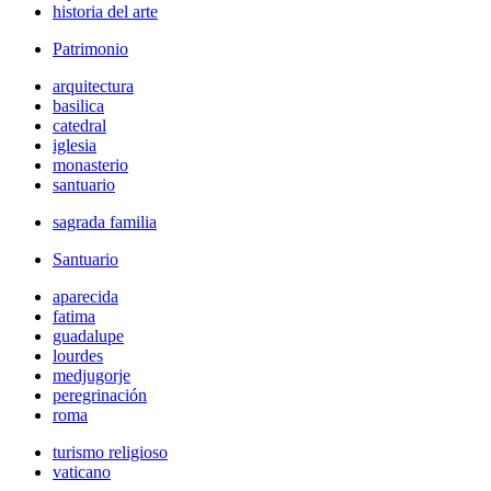
historia del arte
Patrimonio
arquitectura
basilica
catedral
iglesia
monasterio
santuario
sagrada familia
Santuario
aparecida
fatima
guadalupe
lourdes
medjugorje
peregrinación
roma
turismo religioso
vaticano