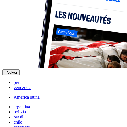
Volver
peru
venezuela
America latina
argentina
bolivia
brasil
chile