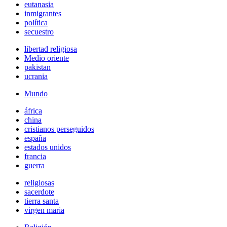
eutanasia
inmigrantes
política
secuestro
libertad religiosa
Medio oriente
pakistan
ucrania
Mundo
áfrica
china
cristianos perseguidos
españa
estados unidos
francia
guerra
religiosas
sacerdote
tierra santa
virgen maria