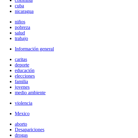
colombia
cuba
nicaragua
niños
pobreza
salud
trabajo
Información general
caritas
deporte
educación
elecciones
familia
jovenes
medio ambiente
violencia
Mexico
aborto
Desapariciones
drogas