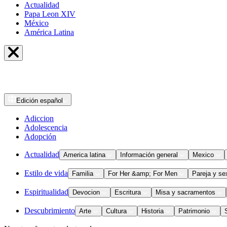
Actualidad
Papa Leon XIV
México
América Latina
Edición
español
Adiccion
Adolescencia
Adopción
Actualidad
America latina
Información general
Mexico
Estilo de vida
Familia
For Her &amp; For Men
Pareja y se
Espiritualidad
Devocion
Escritura
Misa y sacramentos
Descubrimiento
Arte
Cultura
Historia
Patrimonio