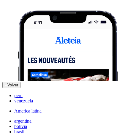
Volver
peru
venezuela
America latina
argentina
bolivia
brasil