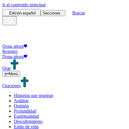
Ir al contenido principal
Buscar
Edición
español
Secciones
Dona ahora
Registro
Dona ahora
Orar
Menú
Oraciones
Historias que inspiran
Análisis
Opinión
Profundidad
Espiritualidad
Descubrimiento
Estilo de vida