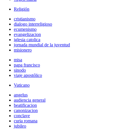
Religión
cristianismo
dialogo interreligioso
ecumenismo
evangelizacion
iglesia catolica
jornada mundial de la juventud
misionero
misa
papa francisco
sinodo
viaje apostólico
Vaticano
angelus
audiencia general
beatificacion
canonizacion
conclave
curia romana
jubileo