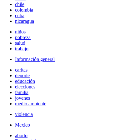
chile
colombia
cuba
nicaragua
niños
pobreza
salud
trabajo
Información general
caritas
deporte
educación
elecciones
familia
jovenes
medio ambiente
violencia
Mexico
aborto