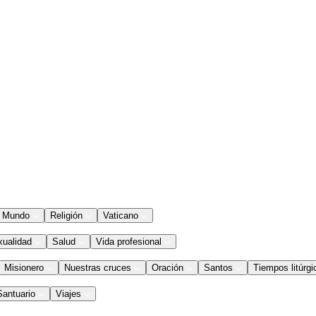
Mundo
Religión
Vaticano
xualidad
Salud
Vida profesional
Misionero
Nuestras cruces
Oración
Santos
Tiempos litúrgi
Santuario
Viajes