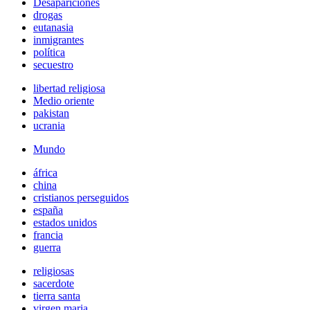
Desapariciones
drogas
eutanasia
inmigrantes
política
secuestro
libertad religiosa
Medio oriente
pakistan
ucrania
Mundo
áfrica
china
cristianos perseguidos
españa
estados unidos
francia
guerra
religiosas
sacerdote
tierra santa
virgen maria