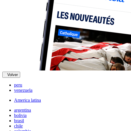
Volver
peru
venezuela
America latina
argentina
bolivia
brasil
chile