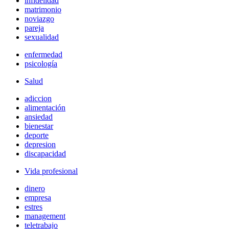
infidelidad
matrimonio
noviazgo
pareja
sexualidad
enfermedad
psicología
Salud
adiccion
alimentación
ansiedad
bienestar
deporte
depresion
discapacidad
Vida profesional
dinero
empresa
estres
management
teletrabajo