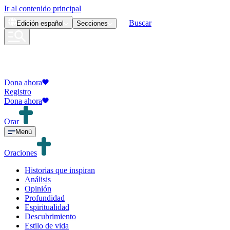
Ir al contenido principal
Buscar
Edición
español
Secciones
Dona ahora
Registro
Dona ahora
Orar
Menú
Oraciones
Historias que inspiran
Análisis
Opinión
Profundidad
Espiritualidad
Descubrimiento
Estilo de vida