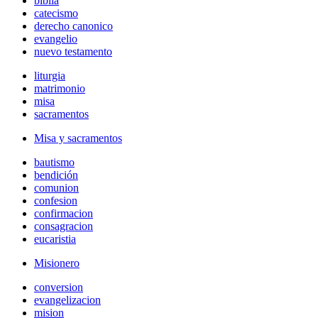
biblia
catecismo
derecho canonico
evangelio
nuevo testamento
liturgia
matrimonio
misa
sacramentos
Misa y sacramentos
bautismo
bendición
comunion
confesion
confirmacion
consagracion
eucaristia
Misionero
conversion
evangelizacion
mision