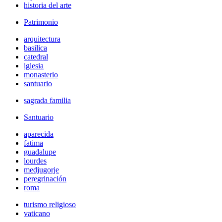
historia del arte
Patrimonio
arquitectura
basilica
catedral
iglesia
monasterio
santuario
sagrada familia
Santuario
aparecida
fatima
guadalupe
lourdes
medjugorje
peregrinación
roma
turismo religioso
vaticano