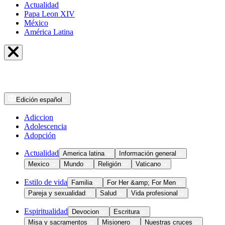
Actualidad
Papa Leon XIV
México
América Latina
Edición
español
Adiccion
Adolescencia
Adopción
Actualidad
America latina
Información general
Mexico
Mundo
Religión
Vaticano
Estilo de vida
Familia
For Her &amp; For Men
Pareja y sexualidad
Salud
Vida profesional
Espiritualidad
Devocion
Escritura
Misa y sacramentos
Misionero
Nuestras cruces