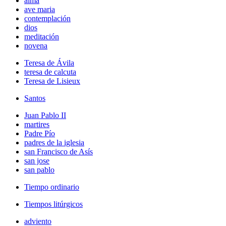
alma
ave maria
contemplación
dios
meditación
novena
Teresa de Ávila
teresa de calcuta
Teresa de Lisieux
Santos
Juan Pablo II
martires
Padre Pío
padres de la iglesia
san Francisco de Asís
san jose
san pablo
Tiempo ordinario
Tiempos litúrgicos
adviento