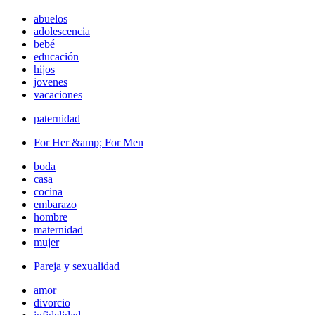
abuelos
adolescencia
bebé
educación
hijos
jovenes
vacaciones
paternidad
For Her &amp; For Men
boda
casa
cocina
embarazo
hombre
maternidad
mujer
Pareja y sexualidad
amor
divorcio