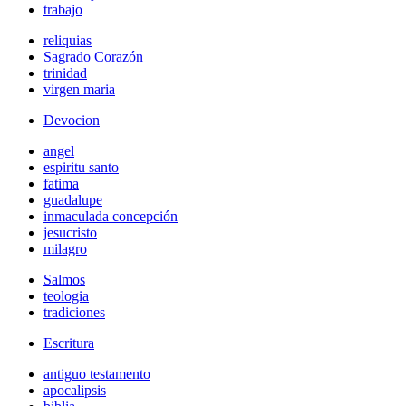
trabajo
reliquias
Sagrado Corazón
trinidad
virgen maria
Devocion
angel
espiritu santo
fatima
guadalupe
inmaculada concepción
jesucristo
milagro
Salmos
teologia
tradiciones
Escritura
antiguo testamento
apocalipsis