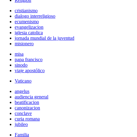
Religión
cristianismo
dialogo interreligioso
ecumenismo
evangelizacion
iglesia catolica
jornada mundial de la juventud
misionero
misa
papa francisco
sinodo
viaje apostólico
Vaticano
angelus
audiencia general
beatificacion
canonizacion
conclave
curia romana
jubileo
Familia