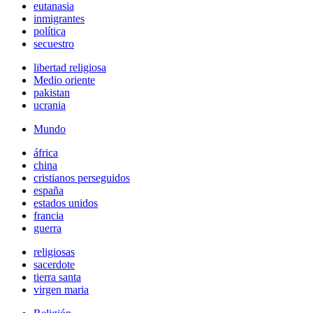
eutanasia
inmigrantes
política
secuestro
libertad religiosa
Medio oriente
pakistan
ucrania
Mundo
áfrica
china
cristianos perseguidos
españa
estados unidos
francia
guerra
religiosas
sacerdote
tierra santa
virgen maria