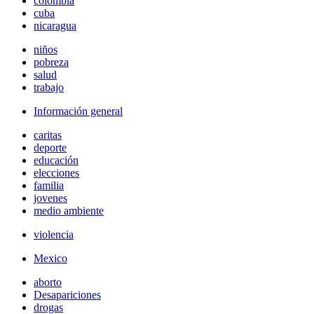
colombia
cuba
nicaragua
niños
pobreza
salud
trabajo
Información general
caritas
deporte
educación
elecciones
familia
jovenes
medio ambiente
violencia
Mexico
aborto
Desapariciones
drogas