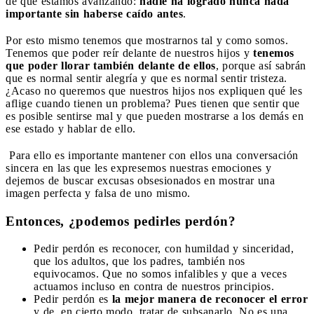
de que estamos avanzando:
nadie ha logrado nunca nada
importante sin haberse caído antes
.
Por esto mismo tenemos que mostrarnos tal y como somos.
Tenemos que poder reír delante de nuestros hijos y
tenemos
que poder llorar también delante de ellos
, porque así sabrán
que es normal sentir alegría y que es normal sentir tristeza.
¿Acaso no queremos que nuestros hijos nos expliquen qué les
aflige cuando tienen un problema? Pues tienen que sentir que
es posible sentirse mal y que pueden mostrarse a los demás en
ese estado y hablar de ello.
Para ello es importante mantener con ellos una conversación
sincera en las que les expresemos nuestras emociones y
dejemos de buscar excusas obsesionados en mostrar una
imagen perfecta y falsa de uno mismo.
Entonces, ¿podemos pedirles perdón?
Pedir perdón es reconocer, con humildad y sinceridad,
que los adultos, que los padres, también nos
equivocamos. Que no somos infalibles y que a veces
actuamos incluso en contra de nuestros principios.
Pedir perdón es
la mejor manera de reconocer el error
y de, en cierto modo, tratar de subsanarlo. No es una