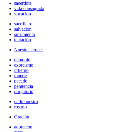
sacerdote
vida consagrada
vocacion
sacrificio
salvacion
sufrimiento
tentación
Nuestras cruces
demonio
exorcismo
infierno
muerte
pecado
penitencia
purgatorio
padrenuestro
rosario
Oración
adoracion