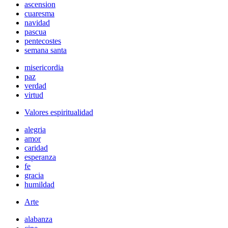
ascension
cuaresma
navidad
pascua
pentecostes
semana santa
misericordia
paz
verdad
virtud
Valores espiritualidad
alegria
amor
caridad
esperanza
fe
gracia
humildad
Arte
alabanza