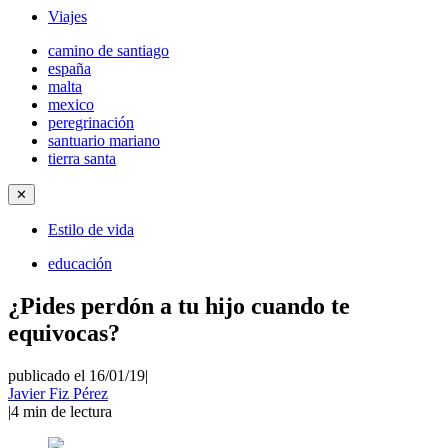
Viajes
camino de santiago
españa
malta
mexico
peregrinación
santuario mariano
tierra santa
✕
Estilo de vida
educación
¿Pides perdón a tu hijo cuando te
equivocas?
publicado el 16/01/19
|
Javier Fiz Pérez
|
4
min de lectura