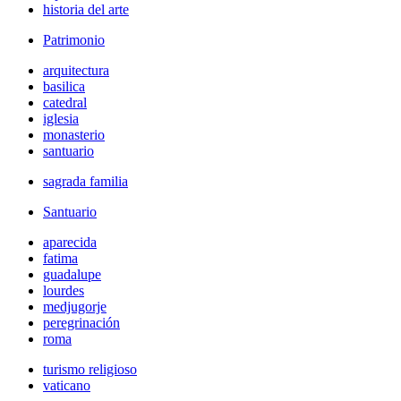
historia del arte
Patrimonio
arquitectura
basilica
catedral
iglesia
monasterio
santuario
sagrada familia
Santuario
aparecida
fatima
guadalupe
lourdes
medjugorje
peregrinación
roma
turismo religioso
vaticano