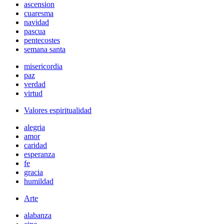
ascension
cuaresma
navidad
pascua
pentecostes
semana santa
misericordia
paz
verdad
virtud
Valores espiritualidad
alegria
amor
caridad
esperanza
fe
gracia
humildad
Arte
alabanza