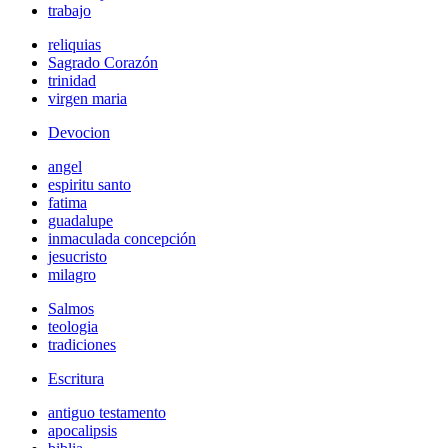
trabajo
reliquias
Sagrado Corazón
trinidad
virgen maria
Devocion
angel
espiritu santo
fatima
guadalupe
inmaculada concepción
jesucristo
milagro
Salmos
teologia
tradiciones
Escritura
antiguo testamento
apocalipsis