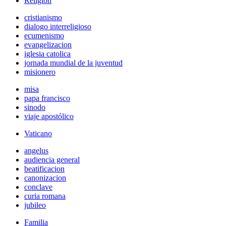
Religión
cristianismo
dialogo interreligioso
ecumenismo
evangelizacion
iglesia catolica
jornada mundial de la juventud
misionero
misa
papa francisco
sinodo
viaje apostólico
Vaticano
angelus
audiencia general
beatificacion
canonizacion
conclave
curia romana
jubileo
Familia