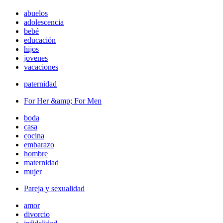
abuelos
adolescencia
bebé
educación
hijos
jovenes
vacaciones
paternidad
For Her &amp; For Men
boda
casa
cocina
embarazo
hombre
maternidad
mujer
Pareja y sexualidad
amor
divorcio