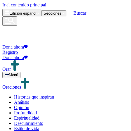
Ir al contenido principal
Buscar
Edición
español
Secciones
Dona ahora
Registro
Dona ahora
Orar
Menú
Oraciones
Historias que inspiran
Análisis
Opinión
Profundidad
Espiritualidad
Descubrimiento
Estilo de vida