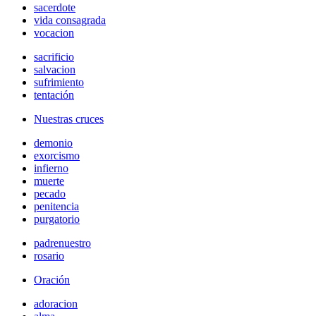
sacerdote
vida consagrada
vocacion
sacrificio
salvacion
sufrimiento
tentación
Nuestras cruces
demonio
exorcismo
infierno
muerte
pecado
penitencia
purgatorio
padrenuestro
rosario
Oración
adoracion