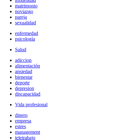
infidelidad
matrimonio
noviazgo
pareja
sexualidad
enfermedad
psicología
Salud
adiccion
alimentación
ansiedad
bienestar
deporte
depresion
discapacidad
Vida profesional
dinero
empresa
estres
management
teletrabajo