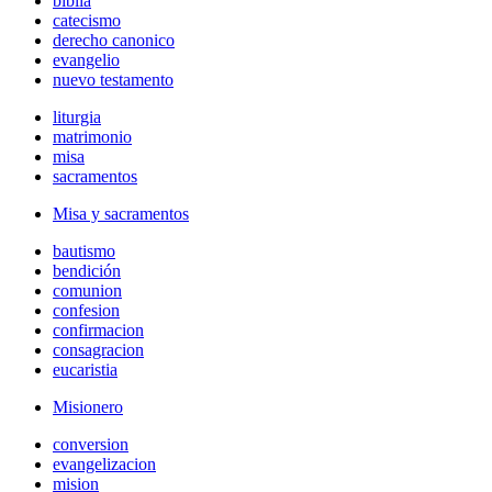
biblia
catecismo
derecho canonico
evangelio
nuevo testamento
liturgia
matrimonio
misa
sacramentos
Misa y sacramentos
bautismo
bendición
comunion
confesion
confirmacion
consagracion
eucaristia
Misionero
conversion
evangelizacion
mision