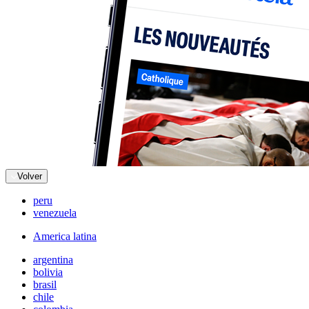
Volver
peru
venezuela
America latina
argentina
bolivia
brasil
chile