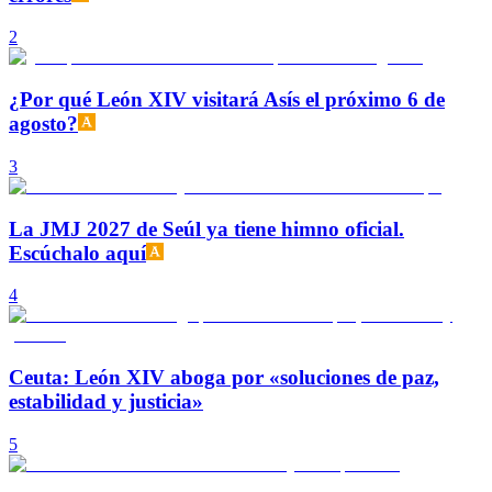
2
¿Por qué León XIV visitará Asís el próximo 6 de
agosto?
3
La JMJ 2027 de Seúl ya tiene himno oficial.
Escúchalo aquí
4
Ceuta: León XIV aboga por «soluciones de paz,
estabilidad y justicia»
5