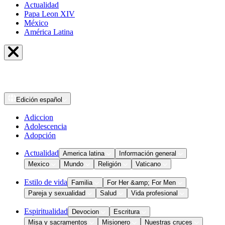
Actualidad
Papa Leon XIV
México
América Latina
Edición
español
Adiccion
Adolescencia
Adopción
Actualidad
America latina
Información general
Mexico
Mundo
Religión
Vaticano
Estilo de vida
Familia
For Her &amp; For Men
Pareja y sexualidad
Salud
Vida profesional
Espiritualidad
Devocion
Escritura
Misa y sacramentos
Misionero
Nuestras cruces