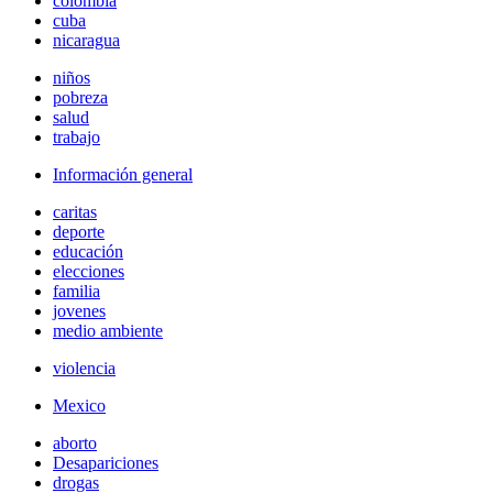
colombia
cuba
nicaragua
niños
pobreza
salud
trabajo
Información general
caritas
deporte
educación
elecciones
familia
jovenes
medio ambiente
violencia
Mexico
aborto
Desapariciones
drogas