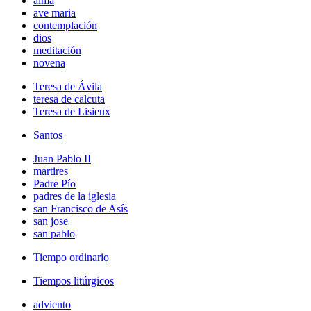
alma
ave maria
contemplación
dios
meditación
novena
Teresa de Ávila
teresa de calcuta
Teresa de Lisieux
Santos
Juan Pablo II
martires
Padre Pío
padres de la iglesia
san Francisco de Asís
san jose
san pablo
Tiempo ordinario
Tiempos litúrgicos
adviento