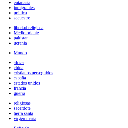
eutanasia
inmigrantes
política
secuestro
libertad religiosa
Medio oriente
pakistan
ucrania
Mundo
áfrica
china
cristianos perseguidos
españa
estados unidos
francia
guerra
religiosas
sacerdote
tierra santa
virgen maria