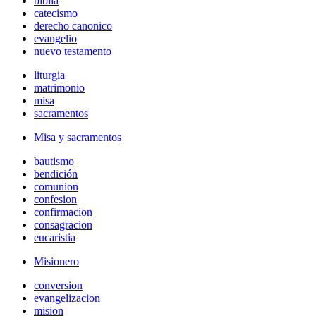
biblia
catecismo
derecho canonico
evangelio
nuevo testamento
liturgia
matrimonio
misa
sacramentos
Misa y sacramentos
bautismo
bendición
comunion
confesion
confirmacion
consagracion
eucaristia
Misionero
conversion
evangelizacion
mision