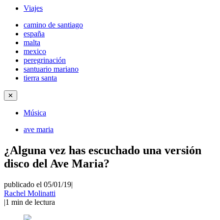
Viajes
camino de santiago
españa
malta
mexico
peregrinación
santuario mariano
tierra santa
✕
Música
ave maria
¿Alguna vez has escuchado una versión
disco del Ave Maria?
publicado el 05/01/19
|
Rachel Molinatti
|
1
min de lectura