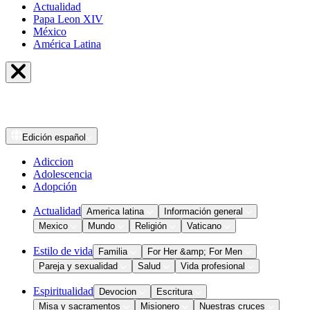
Actualidad
Papa Leon XIV
México
América Latina
Edición
español
Adiccion
Adolescencia
Adopción
Actualidad
America latina
Información general
Mexico
Mundo
Religión
Vaticano
Estilo de vida
Familia
For Her &amp; For Men
Pareja y sexualidad
Salud
Vida profesional
Espiritualidad
Devocion
Escritura
Misa y sacramentos
Misionero
Nuestras cruces