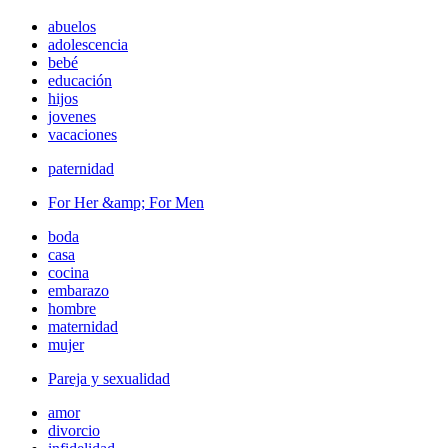
abuelos
adolescencia
bebé
educación
hijos
jovenes
vacaciones
paternidad
For Her &amp; For Men
boda
casa
cocina
embarazo
hombre
maternidad
mujer
Pareja y sexualidad
amor
divorcio