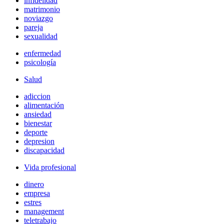
infidelidad
matrimonio
noviazgo
pareja
sexualidad
enfermedad
psicología
Salud
adiccion
alimentación
ansiedad
bienestar
deporte
depresion
discapacidad
Vida profesional
dinero
empresa
estres
management
teletrabajo