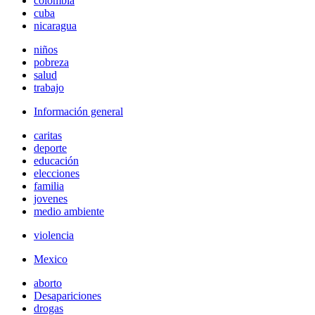
colombia
cuba
nicaragua
niños
pobreza
salud
trabajo
Información general
caritas
deporte
educación
elecciones
familia
jovenes
medio ambiente
violencia
Mexico
aborto
Desapariciones
drogas