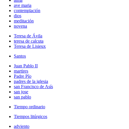
alma
ave maria
contemplación
dios
meditación
novena
Teresa de Ávila
teresa de calcuta
Teresa de Lisieux
Santos
Juan Pablo II
martires
Padre Pío
padres de la iglesia
san Francisco de Asís
san jose
san pablo
Tiempo ordinario
Tiempos litúrgicos
adviento