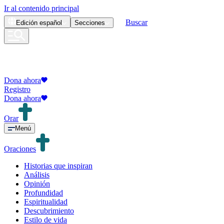
Ir al contenido principal
Buscar
Edición
español
Secciones
Dona ahora
Registro
Dona ahora
Orar
Menú
Oraciones
Historias que inspiran
Análisis
Opinión
Profundidad
Espiritualidad
Descubrimiento
Estilo de vida