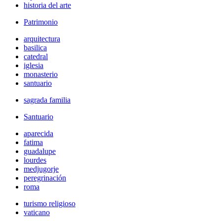
historia del arte
Patrimonio
arquitectura
basilica
catedral
iglesia
monasterio
santuario
sagrada familia
Santuario
aparecida
fatima
guadalupe
lourdes
medjugorje
peregrinación
roma
turismo religioso
vaticano