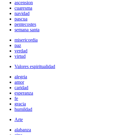
ascension
cuaresma
navidad
pascua
pentecostes
semana santa
misericordia
paz
verdad
virtud
Valores espiritualidad
alegria
amor
caridad
esperanza
fe
gracia
humildad
Arte
alabanza