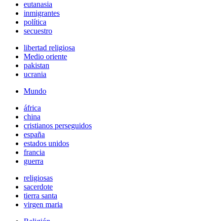
eutanasia
inmigrantes
política
secuestro
libertad religiosa
Medio oriente
pakistan
ucrania
Mundo
áfrica
china
cristianos perseguidos
españa
estados unidos
francia
guerra
religiosas
sacerdote
tierra santa
virgen maria