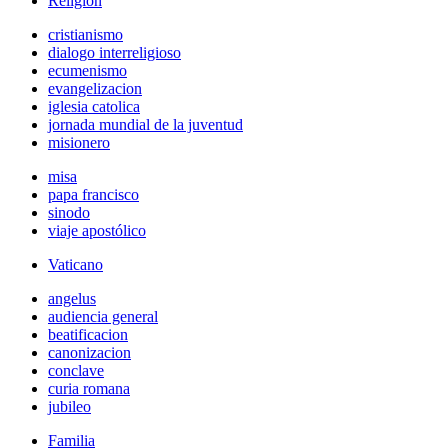
Religión
cristianismo
dialogo interreligioso
ecumenismo
evangelizacion
iglesia catolica
jornada mundial de la juventud
misionero
misa
papa francisco
sinodo
viaje apostólico
Vaticano
angelus
audiencia general
beatificacion
canonizacion
conclave
curia romana
jubileo
Familia