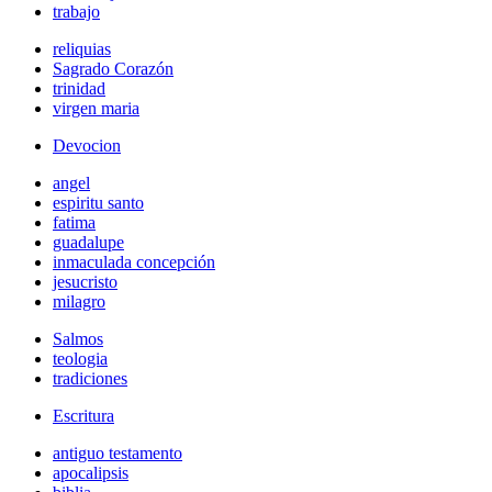
trabajo
reliquias
Sagrado Corazón
trinidad
virgen maria
Devocion
angel
espiritu santo
fatima
guadalupe
inmaculada concepción
jesucristo
milagro
Salmos
teologia
tradiciones
Escritura
antiguo testamento
apocalipsis