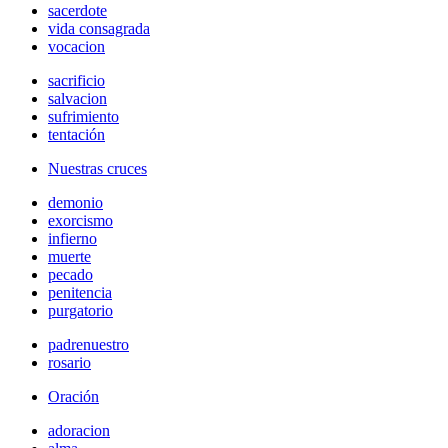
sacerdote
vida consagrada
vocacion
sacrificio
salvacion
sufrimiento
tentación
Nuestras cruces
demonio
exorcismo
infierno
muerte
pecado
penitencia
purgatorio
padrenuestro
rosario
Oración
adoracion