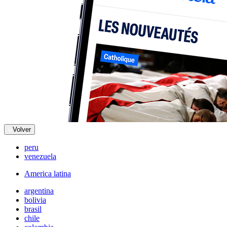
Volver
peru
venezuela
America latina
argentina
bolivia
brasil
chile