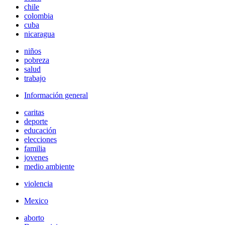
chile
colombia
cuba
nicaragua
niños
pobreza
salud
trabajo
Información general
caritas
deporte
educación
elecciones
familia
jovenes
medio ambiente
violencia
Mexico
aborto