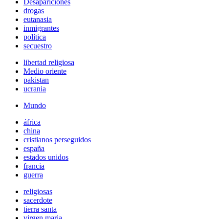
Desapariciones
drogas
eutanasia
inmigrantes
política
secuestro
libertad religiosa
Medio oriente
pakistan
ucrania
Mundo
áfrica
china
cristianos perseguidos
españa
estados unidos
francia
guerra
religiosas
sacerdote
tierra santa
virgen maria