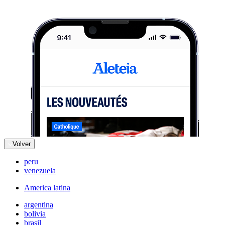
Volver
peru
venezuela
America latina
argentina
bolivia
brasil