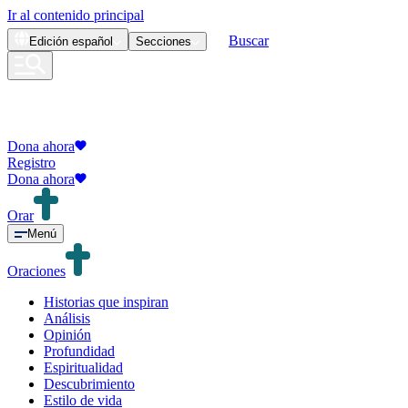
Ir al contenido principal
Buscar
Edición
español
Secciones
Dona ahora
Registro
Dona ahora
Orar
Menú
Oraciones
Historias que inspiran
Análisis
Opinión
Profundidad
Espiritualidad
Descubrimiento
Estilo de vida