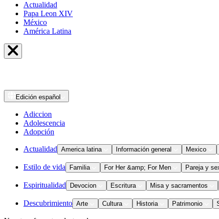
Actualidad
Papa Leon XIV
México
América Latina
Edición
español
Adiccion
Adolescencia
Adopción
Actualidad
America latina
Información general
Mexico
Estilo de vida
Familia
For Her &amp; For Men
Pareja y se
Espiritualidad
Devocion
Escritura
Misa y sacramentos
Descubrimiento
Arte
Cultura
Historia
Patrimonio