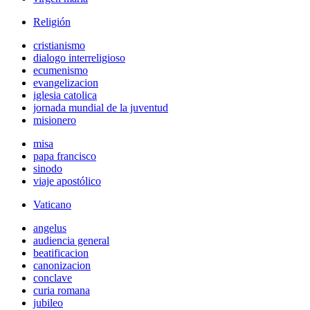
Religión
cristianismo
dialogo interreligioso
ecumenismo
evangelizacion
iglesia catolica
jornada mundial de la juventud
misionero
misa
papa francisco
sinodo
viaje apostólico
Vaticano
angelus
audiencia general
beatificacion
canonizacion
conclave
curia romana
jubileo