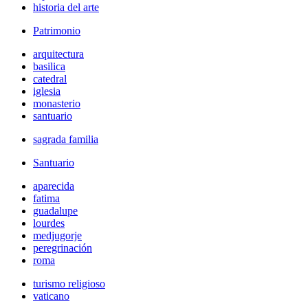
historia del arte
Patrimonio
arquitectura
basilica
catedral
iglesia
monasterio
santuario
sagrada familia
Santuario
aparecida
fatima
guadalupe
lourdes
medjugorje
peregrinación
roma
turismo religioso
vaticano