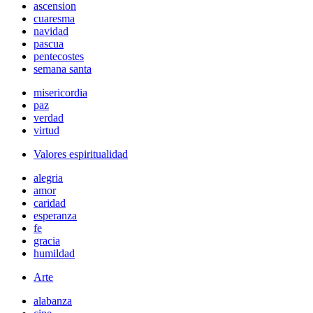
ascension
cuaresma
navidad
pascua
pentecostes
semana santa
misericordia
paz
verdad
virtud
Valores espiritualidad
alegria
amor
caridad
esperanza
fe
gracia
humildad
Arte
alabanza