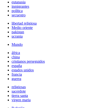
eutanasia
inmigrantes
política
secuestro
libertad religiosa
Medio oriente
pakistan
ucrania
Mundo
áfrica
china
cristianos perseguidos
españa
estados unidos
francia
guerra
religiosas
sacerdote
tierra santa
virgen maria