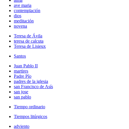
alma
ave maria
contemplación
dios
meditación
novena
Teresa de Ávila
teresa de calcuta
Teresa de Lisieux
Santos
Juan Pablo II
martires
Padre Pío
padres de la iglesia
san Francisco de Asís
san jose
san pablo
Tiempo ordinario
Tiempos litúrgicos
adviento