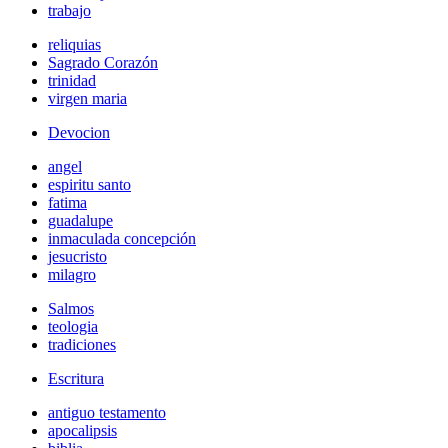
trabajo
reliquias
Sagrado Corazón
trinidad
virgen maria
Devocion
angel
espiritu santo
fatima
guadalupe
inmaculada concepción
jesucristo
milagro
Salmos
teologia
tradiciones
Escritura
antiguo testamento
apocalipsis