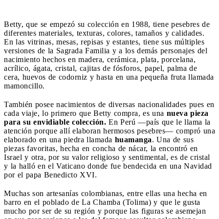
Betty, que se empezó su colección en 1988, tiene pesebres de
diferentes materiales, texturas, colores, tamaños y calidades.
En las vitrinas, mesas, repisas y estantes, tiene sus múltiples
versiones de la Sagrada Familia y a los demás personajes del
nacimiento hechos en madera, cerámica, plata, porcelana,
acrílico, ágata, cristal, cajitas de fósforos, papel, palma de
cera, huevos de codorniz y hasta en una pequeña fruta llamada
mamoncillo.
También posee nacimientos de diversas nacionalidades pues en
cada viaje, lo primero que Betty compra, es una
nueva pieza
para su envidiable colección.
En Perú —país que le llama la
atención porque allí elaboran hermosos pesebres— compró una
elaborado en una piedra llamada
huamanga
. Una de sus
piezas favoritas, hecha en concha de nácar, la encontró en
Israel y otra, por su valor religioso y sentimental, es de cristal
y la halló en el Vaticano donde fue bendecida en una Navidad
por el papa Benedicto XVI.
Muchas son artesanías colombianas, entre ellas una hecha en
barro en el poblado de La Chamba (Tolima) y que le gusta
mucho por ser de su región y porque las figuras se asemejan