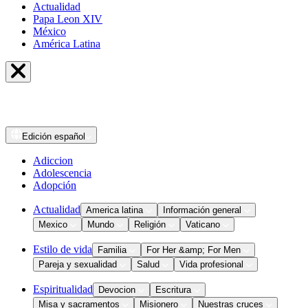
Actualidad
Papa Leon XIV
México
América Latina
Edición
español
Adiccion
Adolescencia
Adopción
Actualidad
America latina
Información general
Mexico
Mundo
Religión
Vaticano
Estilo de vida
Familia
For Her &amp; For Men
Pareja y sexualidad
Salud
Vida profesional
Espiritualidad
Devocion
Escritura
Misa y sacramentos
Misionero
Nuestras cruces