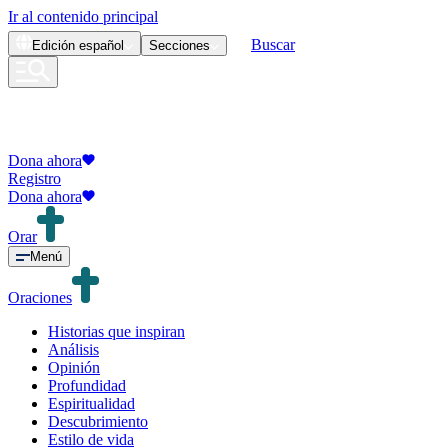
Ir al contenido principal
Buscar
Edición
español
Secciones
Dona ahora
Registro
Dona ahora
Orar
Menú
Oraciones
Historias que inspiran
Análisis
Opinión
Profundidad
Espiritualidad
Descubrimiento
Estilo de vida