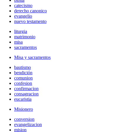
biblia
catecismo
derecho canonico
evangelio
nuevo testamento
liturgia
matrimonio
misa
sacramentos
Misa y sacramentos
bautismo
bendición
comunion
confesion
confirmacion
consagracion
eucaristia
Misionero
conversion
evangelizacion
mision