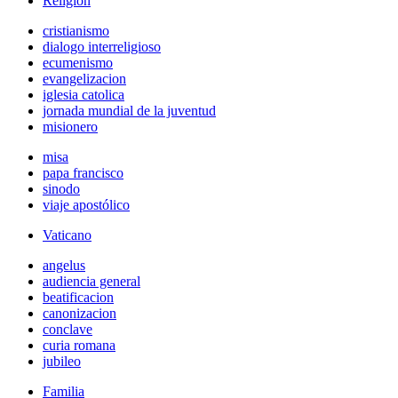
Religión
cristianismo
dialogo interreligioso
ecumenismo
evangelizacion
iglesia catolica
jornada mundial de la juventud
misionero
misa
papa francisco
sinodo
viaje apostólico
Vaticano
angelus
audiencia general
beatificacion
canonizacion
conclave
curia romana
jubileo
Familia