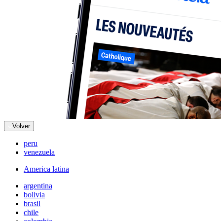
Volver
peru
venezuela
America latina
argentina
bolivia
brasil
chile