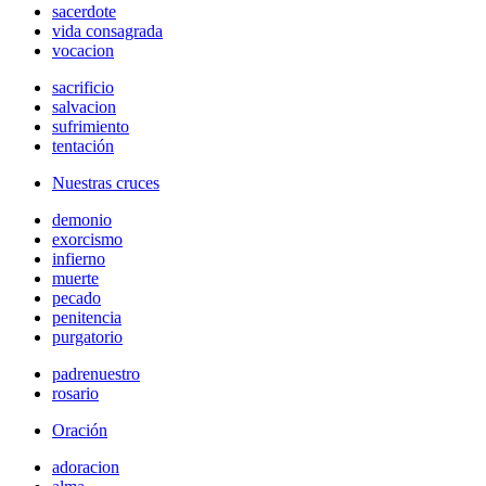
sacerdote
vida consagrada
vocacion
sacrificio
salvacion
sufrimiento
tentación
Nuestras cruces
demonio
exorcismo
infierno
muerte
pecado
penitencia
purgatorio
padrenuestro
rosario
Oración
adoracion