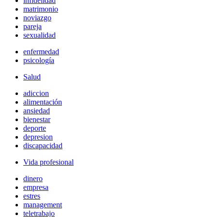
infidelidad
matrimonio
noviazgo
pareja
sexualidad
enfermedad
psicología
Salud
adiccion
alimentación
ansiedad
bienestar
deporte
depresion
discapacidad
Vida profesional
dinero
empresa
estres
management
teletrabajo