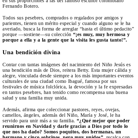
en sus proporciones a las del famoso escultor colombiano
Fernando Botero.
Todos sus pesebres, comprados o regalados por amigos y
parientes, tienen un mérito especial y cuando alguno se le ha
averiado, busca la forma de arreglar “hasta el último pedacito”
porque —sostiene—su colección
“¡es muy, muy hermosa y
porque a ella y a la gente que la visita les gusta tanto!”.
Una bendición divina
Contar con tantas imágenes del nacimiento del Niño Jesús es
una bendición más de Dios, reitera Betty. Esta mujer cálida y
alegre, vinculada desde siempre a los más importantes eventos
culturales de una ciudad como Ibagué, famosa por sus
festivales de música folclórica, la devoción y la fe expresadas
en tantos pesebres, han tenido como recompensa una buena
salud y una familia muy unida.
Además, afirma que coleccionar pastores, reyes, ovejas,
camellos, ángeles, además del Niño, María y José, le ha
servido para unir más a su familia.
“¿Qué mejor que poder
reunirnos en Navidad y darle gracias a Dios por todo lo
que nos ha dado? Somos poquitos, dos hermanas, un
hermano y cinco sobrinos, pero muy unidos”
, recalca con