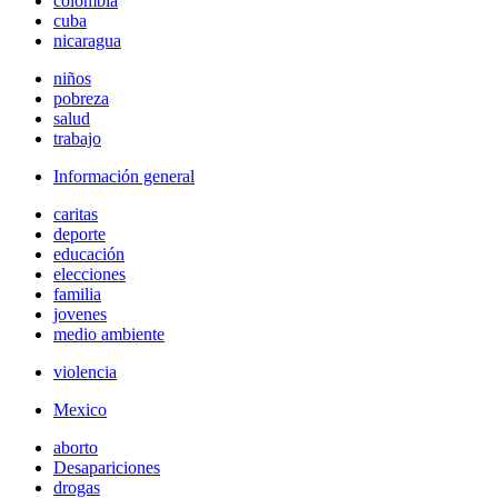
colombia
cuba
nicaragua
niños
pobreza
salud
trabajo
Información general
caritas
deporte
educación
elecciones
familia
jovenes
medio ambiente
violencia
Mexico
aborto
Desapariciones
drogas