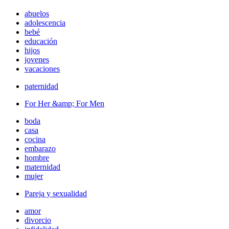
abuelos
adolescencia
bebé
educación
hijos
jovenes
vacaciones
paternidad
For Her &amp; For Men
boda
casa
cocina
embarazo
hombre
maternidad
mujer
Pareja y sexualidad
amor
divorcio