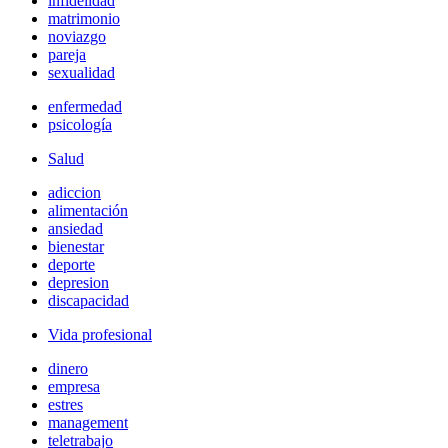
infidelidad
matrimonio
noviazgo
pareja
sexualidad
enfermedad
psicología
Salud
adiccion
alimentación
ansiedad
bienestar
deporte
depresion
discapacidad
Vida profesional
dinero
empresa
estres
management
teletrabajo