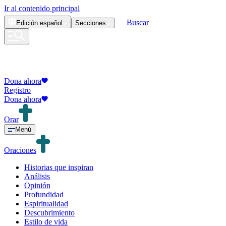
Ir al contenido principal
Buscar
Edición
español
Secciones
Dona ahora
Registro
Dona ahora
Orar
Menú
Oraciones
Historias que inspiran
Análisis
Opinión
Profundidad
Espiritualidad
Descubrimiento
Estilo de vida