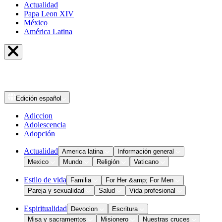
Actualidad
Papa Leon XIV
México
América Latina
Edición
español
Adiccion
Adolescencia
Adopción
Actualidad
America latina
Información general
Mexico
Mundo
Religión
Vaticano
Estilo de vida
Familia
For Her &amp; For Men
Pareja y sexualidad
Salud
Vida profesional
Espiritualidad
Devocion
Escritura
Misa y sacramentos
Misionero
Nuestras cruces