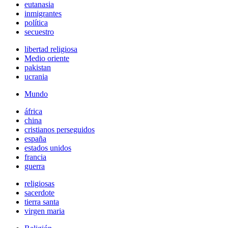
eutanasia
inmigrantes
política
secuestro
libertad religiosa
Medio oriente
pakistan
ucrania
Mundo
áfrica
china
cristianos perseguidos
españa
estados unidos
francia
guerra
religiosas
sacerdote
tierra santa
virgen maria