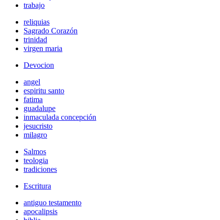
trabajo
reliquias
Sagrado Corazón
trinidad
virgen maria
Devocion
angel
espiritu santo
fatima
guadalupe
inmaculada concepción
jesucristo
milagro
Salmos
teologia
tradiciones
Escritura
antiguo testamento
apocalipsis