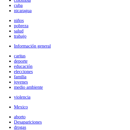
colombia
cuba
nicaragua
niños
pobreza
salud
trabajo
Información general
caritas
deporte
educación
elecciones
familia
jovenes
medio ambiente
violencia
Mexico
aborto
Desapariciones
drogas