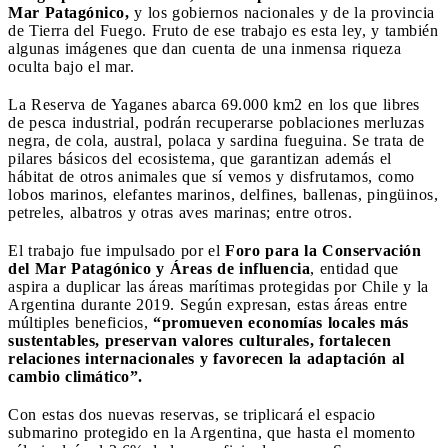
Mar Patagónico,
y los gobiernos nacionales y de la provincia
de Tierra del Fuego. Fruto de ese trabajo es esta ley, y también
algunas imágenes que dan cuenta de una inmensa riqueza
oculta bajo el mar.
La Reserva de Yaganes abarca 69.000 km2 en los que libres
de pesca industrial, podrán recuperarse poblaciones merluzas
negra, de cola, austral, polaca y sardina fueguina. Se trata de
pilares básicos del ecosistema, que garantizan además el
hábitat de otros animales que sí vemos y disfrutamos, como
lobos marinos, elefantes marinos, delfines, ballenas, pingüinos,
petreles, albatros y otras aves marinas; entre otros.
El trabajo fue impulsado por el
Foro para la Conservación
del Mar Patagónico y Áreas de influencia
, entidad que
aspira a duplicar las áreas marítimas protegidas por Chile y la
Argentina durante 2019. Según expresan, estas áreas entre
múltiples beneficios,
“promueven economías locales más
sustentables, preservan valores culturales, fortalecen
relaciones internacionales y favorecen la adaptación al
cambio climático”.
Con estas dos nuevas reservas, se triplicará el espacio
submarino protegido en la Argentina, que hasta el momento