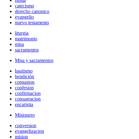
biblia
catecismo
derecho canonico
evangelio
nuevo testamento
liturgia
matrimonio
misa
sacramentos
Misa y sacramentos
bautismo
bendición
comunion
confesion
confirmacion
consagracion
eucaristia
Misionero
conversion
evangelizacion
mision