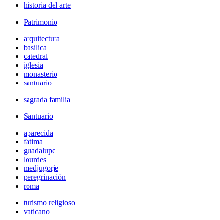
historia del arte
Patrimonio
arquitectura
basilica
catedral
iglesia
monasterio
santuario
sagrada familia
Santuario
aparecida
fatima
guadalupe
lourdes
medjugorje
peregrinación
roma
turismo religioso
vaticano