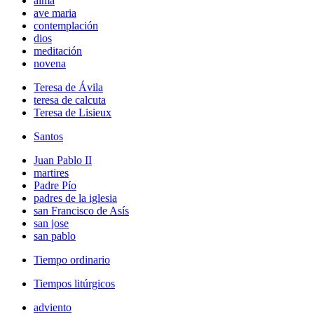
alma
ave maria
contemplación
dios
meditación
novena
Teresa de Ávila
teresa de calcuta
Teresa de Lisieux
Santos
Juan Pablo II
martires
Padre Pío
padres de la iglesia
san Francisco de Asís
san jose
san pablo
Tiempo ordinario
Tiempos litúrgicos
adviento