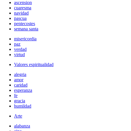
ascension
cuaresma
navidad
pascua
pentecostes
semana santa
misericordia
paz
verdad
virtud
Valores espiritualidad
alegria
amor
caridad
esperanza
fe
gracia
humildad
Arte
alabanza