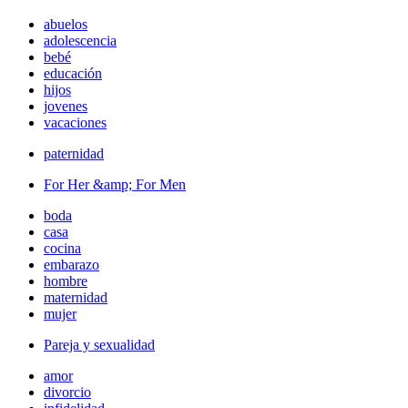
abuelos
adolescencia
bebé
educación
hijos
jovenes
vacaciones
paternidad
For Her &amp; For Men
boda
casa
cocina
embarazo
hombre
maternidad
mujer
Pareja y sexualidad
amor
divorcio