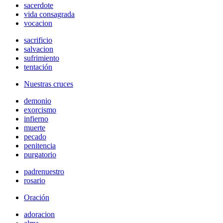
sacerdote
vida consagrada
vocacion
sacrificio
salvacion
sufrimiento
tentación
Nuestras cruces
demonio
exorcismo
infierno
muerte
pecado
penitencia
purgatorio
padrenuestro
rosario
Oración
adoracion