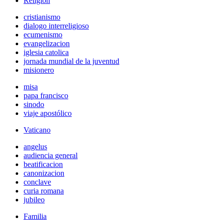
Religión
cristianismo
dialogo interreligioso
ecumenismo
evangelizacion
iglesia catolica
jornada mundial de la juventud
misionero
misa
papa francisco
sinodo
viaje apostólico
Vaticano
angelus
audiencia general
beatificacion
canonizacion
conclave
curia romana
jubileo
Familia