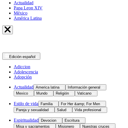
Actualidad
Papa Leon XIV
México
América Latina
Edición
español
Adiccion
Adolescencia
Adopción
Actualidad
America latina
Información general
Mexico
Mundo
Religión
Vaticano
Estilo de vida
Familia
For Her &amp; For Men
Pareja y sexualidad
Salud
Vida profesional
Espiritualidad
Devocion
Escritura
Misa y sacramentos
Misionero
Nuestras cruces