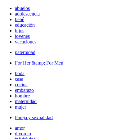
abuelos
adolescencia
bebé
educación
hijos
jovenes
vacaciones
paternidad
For Her &amp; For Men
boda
casa
cocina
embarazo
hombre
maternidad
mujer
Pareja y sexualidad
amor
divorcio