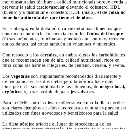
monoinsaturadas (de buena calidad nutricional) porque ayuda a
prevenir la salud cardiovascular elevando el colesterol HDL
(bueno) y a disminuir el colesterol LDL (malo),
el de colza no
tiene los antioxidantes que tiene el de oliva.
Sin embargo, en la dieta nórdica encontramos alimentos que
consumen con mucha frecuencia como los
frutos del bosque
(fresas, arándanos, frambuesas y moras) que son muy ricos en
antioxidantes, así como también en vitaminas y minerales.
Con respecto a los
cereales
, en ambas dietas los carbohidratos
que se recomiendan son de alta calidad nutricional, ricos en
fibra como las harinas integrales, de centeno, cebada, y avena.
Los
vegetales
son ampliamente recomendados diariamente y
de temporada en las dos dietas pero la nórdica hace más
hincapié en la sostenibilidad de los alimentos, de
origen local,
orgánico
s y, a ser posible de paisajes
salvajes.
Para la OMS tanto la dieta mediterránea como la dieta nórdica
son claros ejemplos de cómo los recursos culturales pueden ser
utilizados con fines novedosos y beneficiosos para la salud.
La dieta nórdica prioriza el lugar de procedencia de los