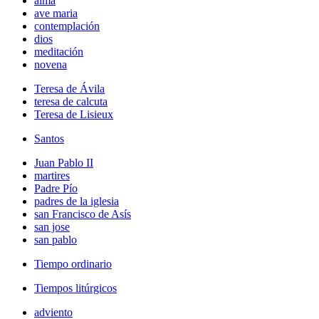
alma
ave maria
contemplación
dios
meditación
novena
Teresa de Ávila
teresa de calcuta
Teresa de Lisieux
Santos
Juan Pablo II
martires
Padre Pío
padres de la iglesia
san Francisco de Asís
san jose
san pablo
Tiempo ordinario
Tiempos litúrgicos
adviento