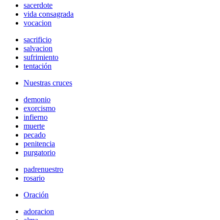
sacerdote
vida consagrada
vocacion
sacrificio
salvacion
sufrimiento
tentación
Nuestras cruces
demonio
exorcismo
infierno
muerte
pecado
penitencia
purgatorio
padrenuestro
rosario
Oración
adoracion