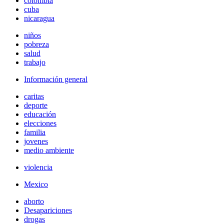
colombia
cuba
nicaragua
niños
pobreza
salud
trabajo
Información general
caritas
deporte
educación
elecciones
familia
jovenes
medio ambiente
violencia
Mexico
aborto
Desapariciones
drogas