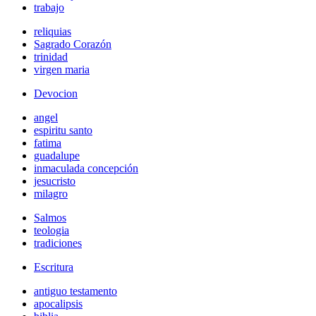
trabajo
reliquias
Sagrado Corazón
trinidad
virgen maria
Devocion
angel
espiritu santo
fatima
guadalupe
inmaculada concepción
jesucristo
milagro
Salmos
teologia
tradiciones
Escritura
antiguo testamento
apocalipsis