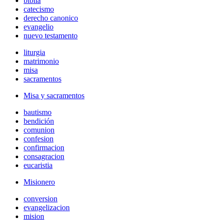
biblia
catecismo
derecho canonico
evangelio
nuevo testamento
liturgia
matrimonio
misa
sacramentos
Misa y sacramentos
bautismo
bendición
comunion
confesion
confirmacion
consagracion
eucaristia
Misionero
conversion
evangelizacion
mision