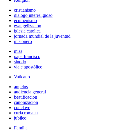
Religión
cristianismo
dialogo interreligioso
ecumenismo
evangelizacion
iglesia catolica
jornada mundial de la juventud
misionero
misa
papa francisco
sinodo
viaje apostólico
Vaticano
angelus
audiencia general
beatificacion
canonizacion
conclave
curia romana
jubileo
Familia