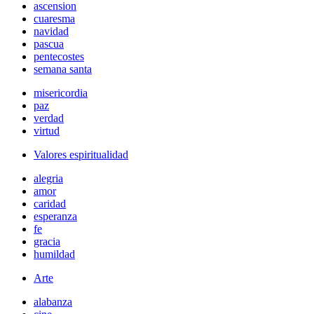
ascension
cuaresma
navidad
pascua
pentecostes
semana santa
misericordia
paz
verdad
virtud
Valores espiritualidad
alegria
amor
caridad
esperanza
fe
gracia
humildad
Arte
alabanza