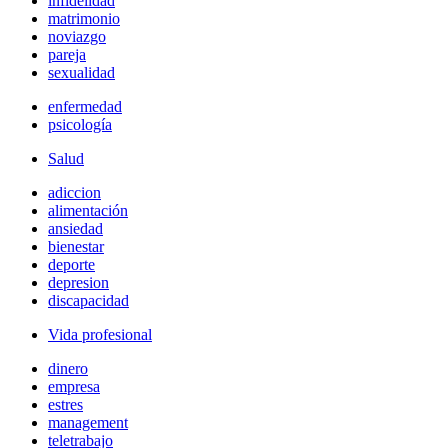
infidelidad
matrimonio
noviazgo
pareja
sexualidad
enfermedad
psicología
Salud
adiccion
alimentación
ansiedad
bienestar
deporte
depresion
discapacidad
Vida profesional
dinero
empresa
estres
management
teletrabajo