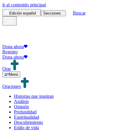
Ir al contenido principal
Buscar
Edición
español
Secciones
Dona ahora
Registro
Dona ahora
Orar
Menú
Oraciones
Historias que inspiran
Análisis
Opinión
Profundidad
Espiritualidad
Descubrimiento
Estilo de vida