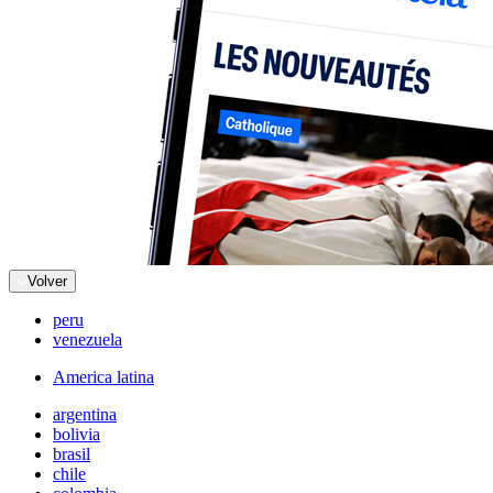
Volver
peru
venezuela
America latina
argentina
bolivia
brasil
chile