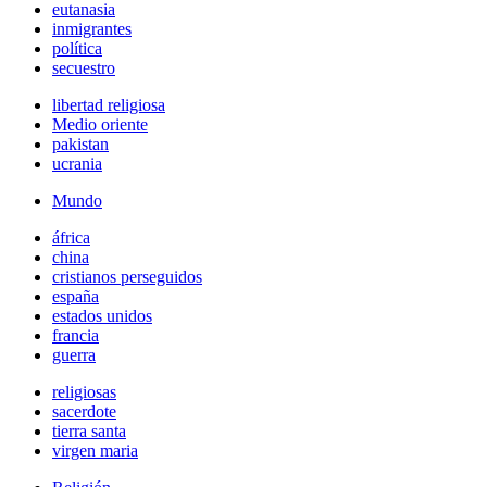
eutanasia
inmigrantes
política
secuestro
libertad religiosa
Medio oriente
pakistan
ucrania
Mundo
áfrica
china
cristianos perseguidos
españa
estados unidos
francia
guerra
religiosas
sacerdote
tierra santa
virgen maria