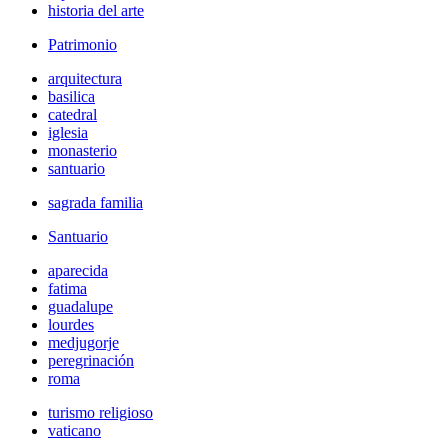
historia del arte
Patrimonio
arquitectura
basilica
catedral
iglesia
monasterio
santuario
sagrada familia
Santuario
aparecida
fatima
guadalupe
lourdes
medjugorje
peregrinación
roma
turismo religioso
vaticano