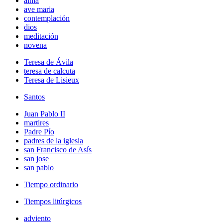
alma
ave maria
contemplación
dios
meditación
novena
Teresa de Ávila
teresa de calcuta
Teresa de Lisieux
Santos
Juan Pablo II
martires
Padre Pío
padres de la iglesia
san Francisco de Asís
san jose
san pablo
Tiempo ordinario
Tiempos litúrgicos
adviento