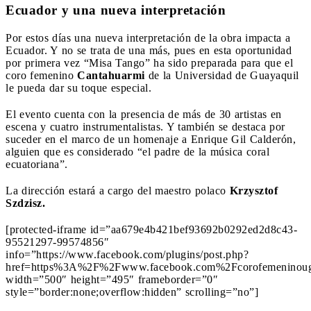
Ecuador y una nueva interpretación
Por estos días una nueva interpretación de la obra impacta a
Ecuador. Y no se trata de una más, pues en esta oportunidad
por primera vez “Misa Tango” ha sido preparada para que el
coro femenino
Cantahuarmi
de la Universidad de Guayaquil
le pueda dar su toque especial.
El evento cuenta con la presencia de más de 30 artistas en
escena y cuatro instrumentalistas. Y también se destaca por
suceder en el marco de un homenaje a Enrique Gil Calderón,
alguien que es considerado “el padre de la música coral
ecuatoriana”.
La dirección estará a cargo del maestro polaco
Krzysztof
Szdzisz.
[protected-iframe id=”aa679e4b421bef93692b0292ed2d8c43-
95521297-99574856″
info=”https://www.facebook.com/plugins/post.php?
href=https%3A%2F%2Fwww.facebook.com%2Fcorofemeninou
width=”500″ height=”495″ frameborder=”0″
style=”border:none;overflow:hidden” scrolling=”no”]