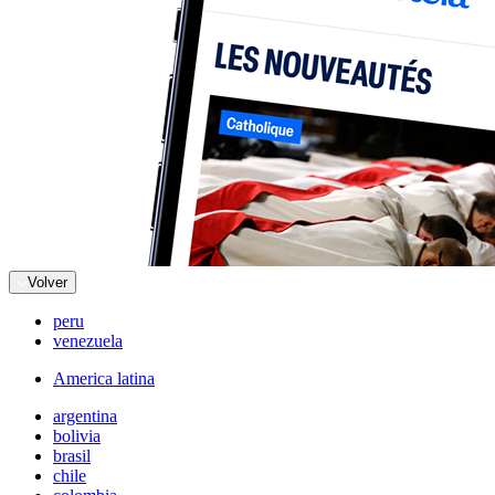
Volver
peru
venezuela
America latina
argentina
bolivia
brasil
chile