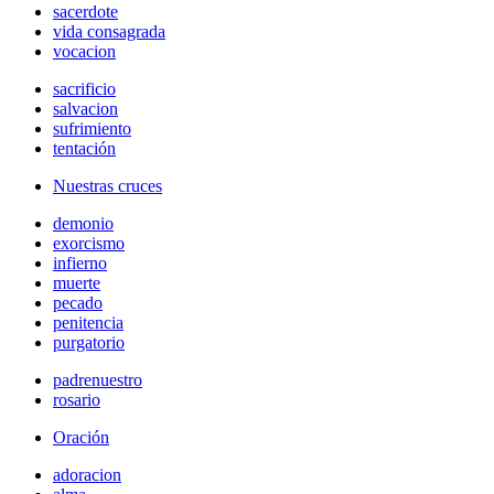
sacerdote
vida consagrada
vocacion
sacrificio
salvacion
sufrimiento
tentación
Nuestras cruces
demonio
exorcismo
infierno
muerte
pecado
penitencia
purgatorio
padrenuestro
rosario
Oración
adoracion