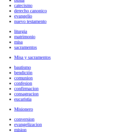
biblia
catecismo
derecho canonico
evangelio
nuevo testamento
liturgia
matrimonio
misa
sacramentos
Misa y sacramentos
bautismo
bendición
comunion
confesion
confirmacion
consagracion
eucaristia
Misionero
conversion
evangelizacion
mision