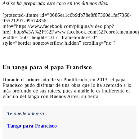
Así se ha preparado este coro en los últimos días:
[protected-iframe id=”0686ea1c6b9db78e8f87360d1faf7360-
95521297-99574856″
info=”https://www.facebook.com/plugins/video.php?
href=https%3A%2F%2Fwww.facebook.com%2Fcorofemeninou
width=”560″ height=”317″ frameborder=”0″
style=”border:none;overflow:hidden” scrolling=”no”]
Un tango para el papa Francisco
Durante el primer año de su Pontificado, en 2013, el papa
Francisco pudo disfrutar de una obra que lo ha acercado a lo
más profundo de sus raíces, pues a nadie le es indiferente el
vínculo del tango con Buenos Aires, su tierra.
Te puede interesar:
Tango para Francisco