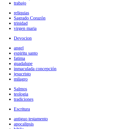
trabajo
reliquias
Sagrado Corazón
trinidad
virgen maria
Devocion
angel
espiritu santo
fatima
guadalupe
inmaculada concepción
jesucristo
milagro
Salmos
teologia
tradiciones
Escritura
antiguo testamento
apocalipsis