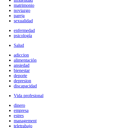
infidelidad
matrimonio
noviazgo
pareja
sexualidad
enfermedad
psicología
Salud
adiccion
alimentación
ansiedad
bienestar
deporte
depresion
discapacidad
Vida profesional
dinero
empresa
estres
management
teletrabajo