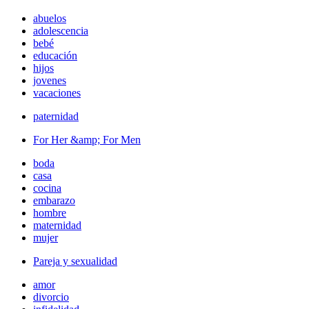
abuelos
adolescencia
bebé
educación
hijos
jovenes
vacaciones
paternidad
For Her &amp; For Men
boda
casa
cocina
embarazo
hombre
maternidad
mujer
Pareja y sexualidad
amor
divorcio