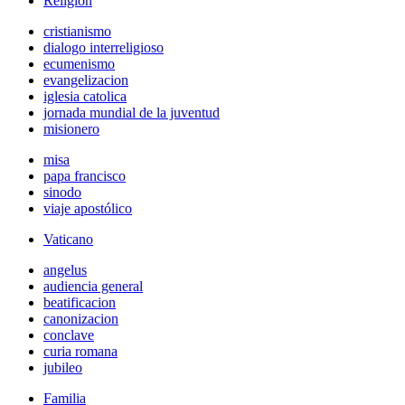
Religión
cristianismo
dialogo interreligioso
ecumenismo
evangelizacion
iglesia catolica
jornada mundial de la juventud
misionero
misa
papa francisco
sinodo
viaje apostólico
Vaticano
angelus
audiencia general
beatificacion
canonizacion
conclave
curia romana
jubileo
Familia