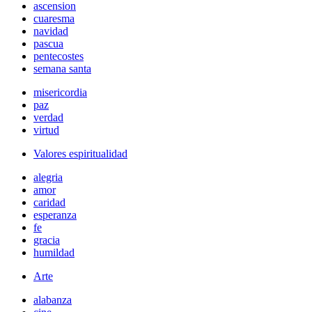
ascension
cuaresma
navidad
pascua
pentecostes
semana santa
misericordia
paz
verdad
virtud
Valores espiritualidad
alegria
amor
caridad
esperanza
fe
gracia
humildad
Arte
alabanza