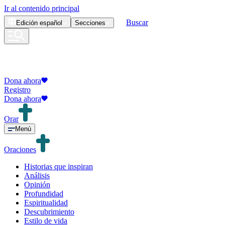
Ir al contenido principal
Buscar
Edición
español
Secciones
Dona ahora
Registro
Dona ahora
Orar
Menú
Oraciones
Historias que inspiran
Análisis
Opinión
Profundidad
Espiritualidad
Descubrimiento
Estilo de vida