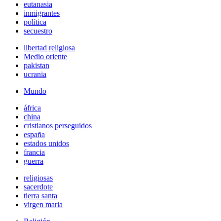
eutanasia
inmigrantes
política
secuestro
libertad religiosa
Medio oriente
pakistan
ucrania
Mundo
áfrica
china
cristianos perseguidos
españa
estados unidos
francia
guerra
religiosas
sacerdote
tierra santa
virgen maria