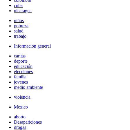
colombia
cuba
nicaragua
niños
pobreza
salud
trabajo
Información general
caritas
deporte
educación
elecciones
familia
jovenes
medio ambiente
violencia
Mexico
aborto
Desapariciones
drogas