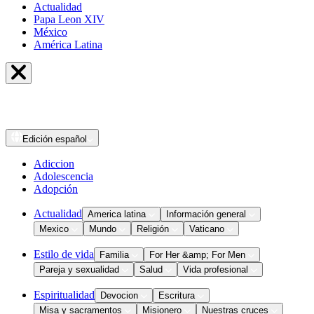
Actualidad
Papa Leon XIV
México
América Latina
Edición
español
Adiccion
Adolescencia
Adopción
Actualidad
America latina
Información general
Mexico
Mundo
Religión
Vaticano
Estilo de vida
Familia
For Her &amp; For Men
Pareja y sexualidad
Salud
Vida profesional
Espiritualidad
Devocion
Escritura
Misa y sacramentos
Misionero
Nuestras cruces