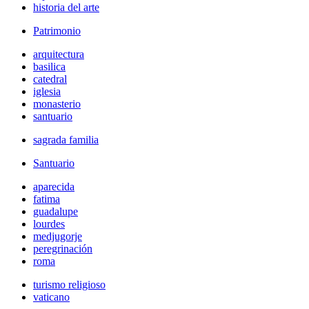
historia del arte
Patrimonio
arquitectura
basilica
catedral
iglesia
monasterio
santuario
sagrada familia
Santuario
aparecida
fatima
guadalupe
lourdes
medjugorje
peregrinación
roma
turismo religioso
vaticano