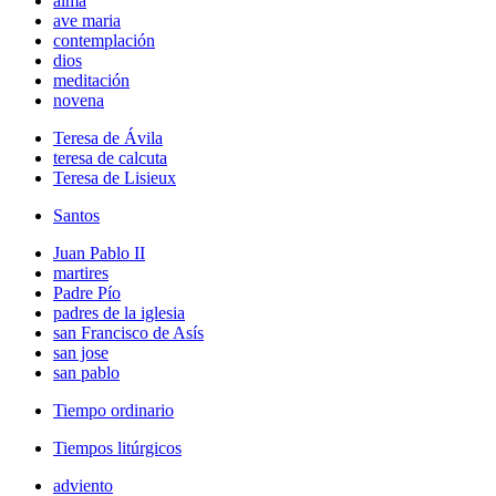
alma
ave maria
contemplación
dios
meditación
novena
Teresa de Ávila
teresa de calcuta
Teresa de Lisieux
Santos
Juan Pablo II
martires
Padre Pío
padres de la iglesia
san Francisco de Asís
san jose
san pablo
Tiempo ordinario
Tiempos litúrgicos
adviento