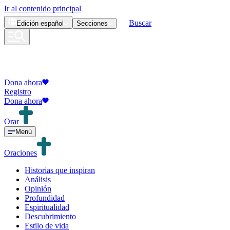
Ir al contenido principal
Buscar
Edición
español
Secciones
Dona ahora
Registro
Dona ahora
Orar
Menú
Oraciones
Historias que inspiran
Análisis
Opinión
Profundidad
Espiritualidad
Descubrimiento
Estilo de vida