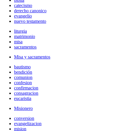
biblia
catecismo
derecho canonico
evangelio
nuevo testamento
liturgia
matrimonio
misa
sacramentos
Misa y sacramentos
bautismo
bendición
comunion
confesion
confirmacion
consagracion
eucaristia
Misionero
conversion
evangelizacion
mision