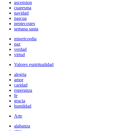
ascension
cuaresma
navidad
pascua
pentecostes
semana santa
misericordia
paz
verdad
virtud
Valores espiritualidad
alegria
amor
caridad
esperanza
fe
gracia
humildad
Arte
alabanza