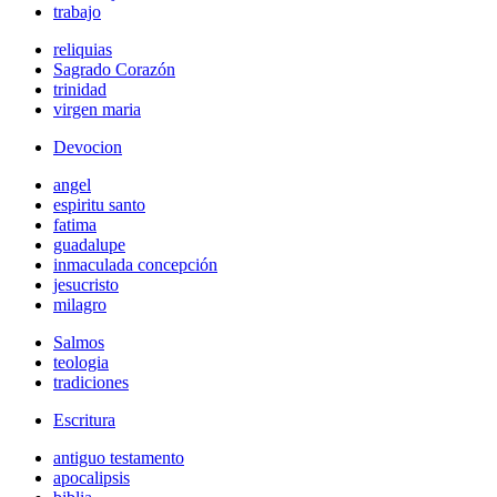
trabajo
reliquias
Sagrado Corazón
trinidad
virgen maria
Devocion
angel
espiritu santo
fatima
guadalupe
inmaculada concepción
jesucristo
milagro
Salmos
teologia
tradiciones
Escritura
antiguo testamento
apocalipsis