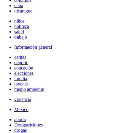
colombia
cuba
nicaragua
niños
pobreza
salud
trabajo
Información general
caritas
deporte
educación
elecciones
familia
jovenes
medio ambiente
violencia
Mexico
aborto
Desapariciones
drogas