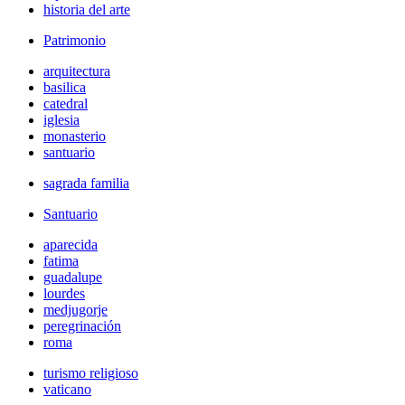
historia del arte
Patrimonio
arquitectura
basilica
catedral
iglesia
monasterio
santuario
sagrada familia
Santuario
aparecida
fatima
guadalupe
lourdes
medjugorje
peregrinación
roma
turismo religioso
vaticano