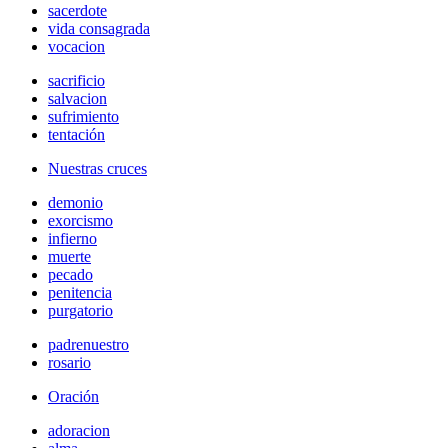
sacerdote
vida consagrada
vocacion
sacrificio
salvacion
sufrimiento
tentación
Nuestras cruces
demonio
exorcismo
infierno
muerte
pecado
penitencia
purgatorio
padrenuestro
rosario
Oración
adoracion