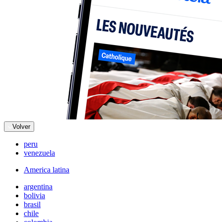
Volver
peru
venezuela
America latina
argentina
bolivia
brasil
chile