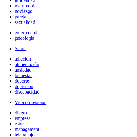
infidelidad
matrimonio
noviazgo
pareja
sexualidad
enfermedad
psicología
Salud
adiccion
alimentación
ansiedad
bienestar
deporte
depresion
discapacidad
Vida profesional
dinero
empresa
estres
management
teletrabajo