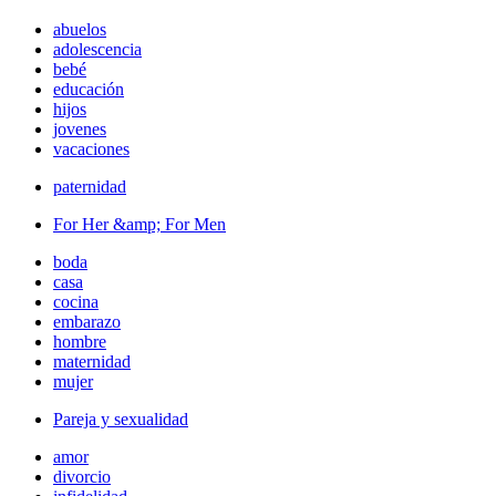
abuelos
adolescencia
bebé
educación
hijos
jovenes
vacaciones
paternidad
For Her &amp; For Men
boda
casa
cocina
embarazo
hombre
maternidad
mujer
Pareja y sexualidad
amor
divorcio