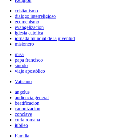
Religión
cristianismo
dialogo interreligioso
ecumenismo
evangelizacion
iglesia catolica
jornada mundial de la juventud
misionero
misa
papa francisco
sinodo
viaje apostólico
Vaticano
angelus
audiencia general
beatificacion
canonizacion
conclave
curia romana
jubileo
Familia