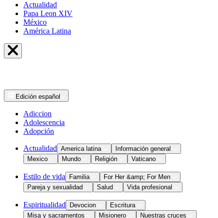
Actualidad
Papa Leon XIV
México
América Latina
Edición
español
Adiccion
Adolescencia
Adopción
Actualidad
America latina
Información general
Mexico
Mundo
Religión
Vaticano
Estilo de vida
Familia
For Her &amp; For Men
Pareja y sexualidad
Salud
Vida profesional
Espiritualidad
Devocion
Escritura
Misa y sacramentos
Misionero
Nuestras cruces