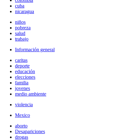
colombia
cuba
nicaragua
niños
pobreza
salud
trabajo
Información general
caritas
deporte
educación
elecciones
familia
jovenes
medio ambiente
violencia
Mexico
aborto
Desapariciones
drogas