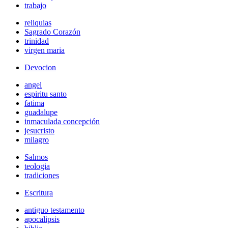
trabajo
reliquias
Sagrado Corazón
trinidad
virgen maria
Devocion
angel
espiritu santo
fatima
guadalupe
inmaculada concepción
jesucristo
milagro
Salmos
teologia
tradiciones
Escritura
antiguo testamento
apocalipsis