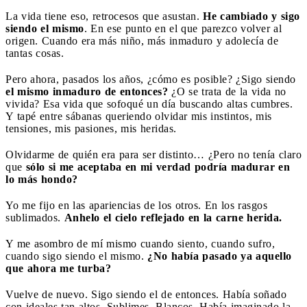
La vida tiene eso, retrocesos que asustan.
He cambiado y sigo
siendo el mismo
. En ese punto en el que parezco volver al
origen. Cuando era más niño, más inmaduro y adolecía de
tantas cosas.
Pero ahora, pasados los años, ¿cómo es posible? ¿Sigo siendo
el mismo inmaduro de entonces?
¿O se trata de la vida no
vivida? Esa vida que sofoqué un día buscando altas cumbres.
Y tapé entre sábanas queriendo olvidar mis instintos, mis
tensiones, mis pasiones, mis heridas.
Olvidarme de quién era para ser distinto… ¿Pero no tenía claro
que
sólo si me aceptaba en mi verdad podría madurar en
lo más hondo?
Yo me fijo en las apariencias de los otros. En los rasgos
sublimados.
Anhelo el cielo reflejado en la carne herida.
Y me asombro de mí mismo cuando siento, cuando sufro,
cuando sigo siendo el mismo.
¿No había pasado ya aquello
que ahora me turba?
Vuelve de nuevo. Sigo siendo el de entonces. Había soñado
con ideales tan altos. Sublimes. Blancos. Había imaginado la