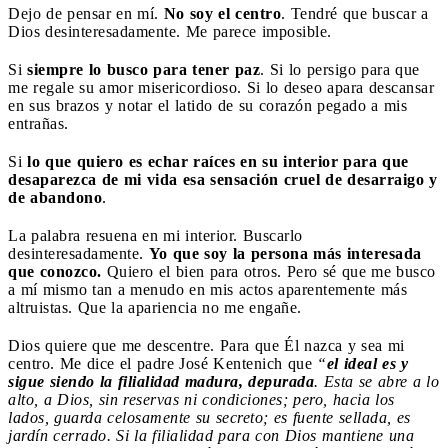
Dejo de pensar en mí.
No soy el centro
. Tendré que buscar a
Dios desinteresadamente. Me parece imposible.
Si
siempre lo busco para tener paz
. Si lo persigo para que
me regale su amor misericordioso. Si lo deseo apara descansar
en sus brazos y notar el latido de su corazón pegado a mis
entrañas.
Si
lo que quiero es echar raíces en su interior para que
desaparezca de mi vida esa sensación cruel de desarraigo y
de abandono
.
La palabra resuena en mi interior. Buscarlo
desinteresadamente.
Yo que soy la persona más interesada
que conozco.
Quiero el bien para otros. Pero sé que me busco
a mí mismo tan a menudo en mis actos aparentemente más
altruistas. Que la apariencia no me engañe.
Dios quiere que me descentre. Para que Él nazca y sea mi
centro. Me dice el padre José Kentenich que
“
el ideal es y
sigue siendo la filialidad madura, depurada
. Esta se abre a lo
alto, a Dios, sin reservas ni condiciones; pero, hacia los
lados, guarda celosamente su secreto; es fuente sellada, es
jardín cerrado. Si la filialidad para con Dios mantiene una