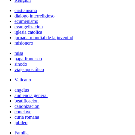
Religión
cristianismo
dialogo interreligioso
ecumenismo
evangelizacion
iglesia catolica
jornada mundial de la juventud
misionero
misa
papa francisco
sinodo
viaje apostólico
Vaticano
angelus
audiencia general
beatificacion
canonizacion
conclave
curia romana
jubileo
Familia