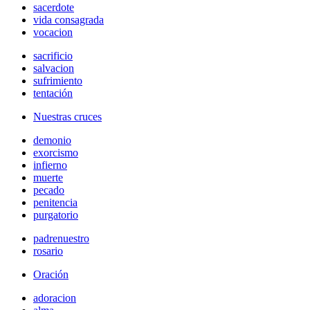
sacerdote
vida consagrada
vocacion
sacrificio
salvacion
sufrimiento
tentación
Nuestras cruces
demonio
exorcismo
infierno
muerte
pecado
penitencia
purgatorio
padrenuestro
rosario
Oración
adoracion