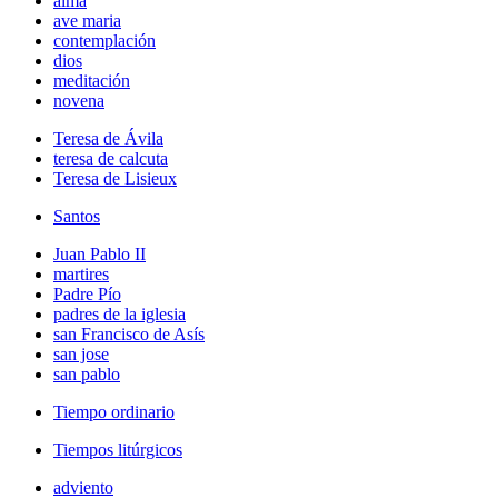
alma
ave maria
contemplación
dios
meditación
novena
Teresa de Ávila
teresa de calcuta
Teresa de Lisieux
Santos
Juan Pablo II
martires
Padre Pío
padres de la iglesia
san Francisco de Asís
san jose
san pablo
Tiempo ordinario
Tiempos litúrgicos
adviento