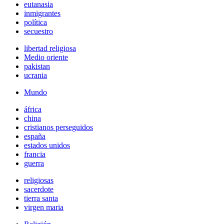
eutanasia
inmigrantes
política
secuestro
libertad religiosa
Medio oriente
pakistan
ucrania
Mundo
áfrica
china
cristianos perseguidos
españa
estados unidos
francia
guerra
religiosas
sacerdote
tierra santa
virgen maria