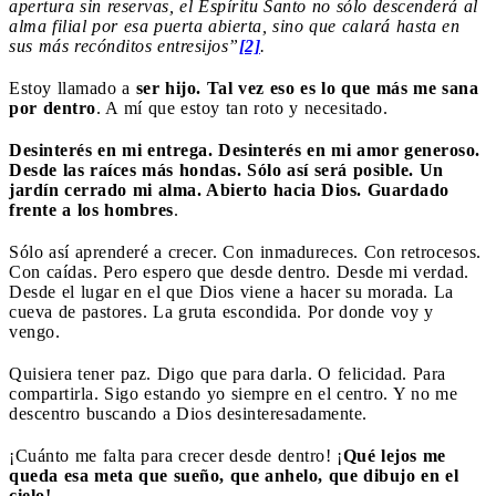
apertura sin reservas, el Espíritu Santo no sólo descenderá al
alma filial por esa puerta abierta, sino que calará hasta en
sus más recónditos entresijos”
[2]
.
Estoy llamado a
ser hijo. Tal vez eso es lo que más me sana
por dentro
. A mí que estoy tan roto y necesitado.
Desinterés en mi entrega. Desinterés en mi amor generoso.
Desde las raíces más hondas. Sólo así será posible. Un
jardín cerrado mi alma. Abierto hacia Dios. Guardado
frente a los hombres
.
Sólo así aprenderé a crecer. Con inmadureces. Con retrocesos.
Con caídas. Pero espero que desde dentro. Desde mi verdad.
Desde el lugar en el que Dios viene a hacer su morada. La
cueva de pastores. La gruta escondida. Por donde voy y
vengo.
Quisiera tener paz. Digo que para darla. O felicidad. Para
compartirla. Sigo estando yo siempre en el centro. Y no me
descentro buscando a Dios desinteresadamente.
¡Cuánto me falta para crecer desde dentro! ¡
Qué lejos me
queda esa meta que sueño, que anhelo, que dibujo en el
cielo!