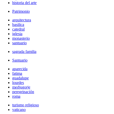
historia del arte
Patrimonio
arquitectura
basilica
catedral
iglesia
monasterio
santuario
sagrada familia
Santuario
aparecida
fatima
guadalupe
lourdes
medjugorje
peregrinación
roma
turismo religioso
vaticano