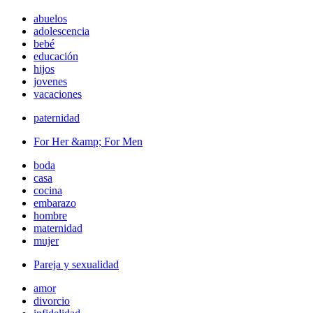
abuelos
adolescencia
bebé
educación
hijos
jovenes
vacaciones
paternidad
For Her &amp; For Men
boda
casa
cocina
embarazo
hombre
maternidad
mujer
Pareja y sexualidad
amor
divorcio