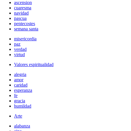
ascension
cuaresma
navidad
pascua
pentecostes
semana santa
misericordia
paz
verdad
virtud
Valores espiritualidad
alegria
amor
caridad
esperanza
fe
gracia
humildad
Arte
alabanza