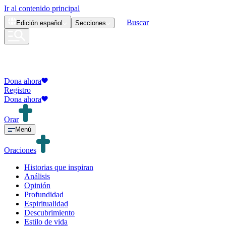
Ir al contenido principal
Buscar
Edición
español
Secciones
Dona ahora
Registro
Dona ahora
Orar
Menú
Oraciones
Historias que inspiran
Análisis
Opinión
Profundidad
Espiritualidad
Descubrimiento
Estilo de vida