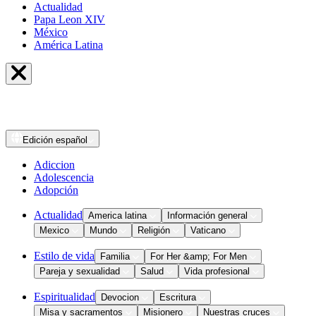
Actualidad
Papa Leon XIV
México
América Latina
Edición
español
Adiccion
Adolescencia
Adopción
Actualidad
America latina
Información general
Mexico
Mundo
Religión
Vaticano
Estilo de vida
Familia
For Her &amp; For Men
Pareja y sexualidad
Salud
Vida profesional
Espiritualidad
Devocion
Escritura
Misa y sacramentos
Misionero
Nuestras cruces