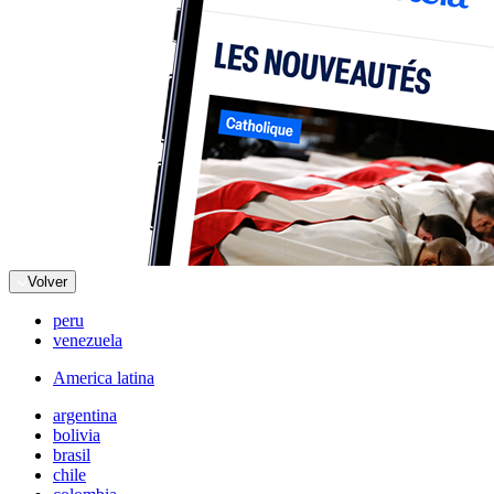
Volver
peru
venezuela
America latina
argentina
bolivia
brasil
chile