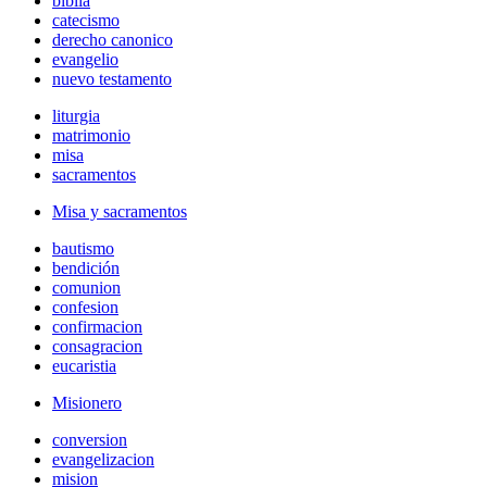
biblia
catecismo
derecho canonico
evangelio
nuevo testamento
liturgia
matrimonio
misa
sacramentos
Misa y sacramentos
bautismo
bendición
comunion
confesion
confirmacion
consagracion
eucaristia
Misionero
conversion
evangelizacion
mision