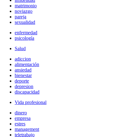
infidelidad
matrimonio
noviazgo
pareja
sexualidad
enfermedad
psicología
Salud
adiccion
alimentación
ansiedad
bienestar
deporte
depresion
discapacidad
Vida profesional
dinero
empresa
estres
management
teletrabajo