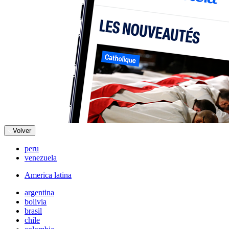
Volver
peru
venezuela
America latina
argentina
bolivia
brasil
chile