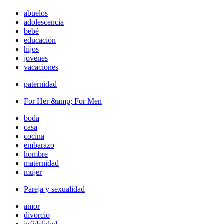
abuelos
adolescencia
bebé
educación
hijos
jovenes
vacaciones
paternidad
For Her &amp; For Men
boda
casa
cocina
embarazo
hombre
maternidad
mujer
Pareja y sexualidad
amor
divorcio