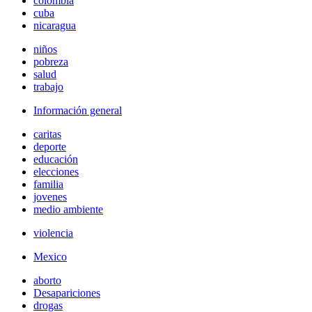
colombia
cuba
nicaragua
niños
pobreza
salud
trabajo
Información general
caritas
deporte
educación
elecciones
familia
jovenes
medio ambiente
violencia
Mexico
aborto
Desapariciones
drogas