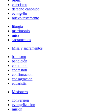
biblia
catecismo
derecho canonico
evangelio
nuevo testamento
liturgia
matrimonio
misa
sacramentos
Misa y sacramentos
bautismo
bendición
comunion
confesion
confirmacion
consagracion
eucaristia
Misionero
conversion
evangelizacion
mision