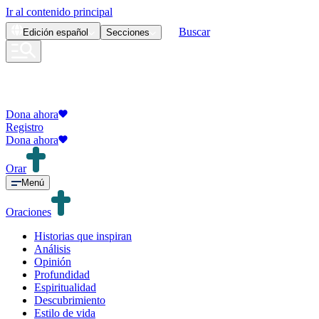
Ir al contenido principal
Buscar
Edición
español
Secciones
Dona ahora
Registro
Dona ahora
Orar
Menú
Oraciones
Historias que inspiran
Análisis
Opinión
Profundidad
Espiritualidad
Descubrimiento
Estilo de vida