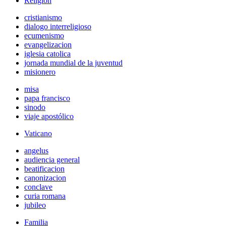
Religión
cristianismo
dialogo interreligioso
ecumenismo
evangelizacion
iglesia catolica
jornada mundial de la juventud
misionero
misa
papa francisco
sinodo
viaje apostólico
Vaticano
angelus
audiencia general
beatificacion
canonizacion
conclave
curia romana
jubileo
Familia