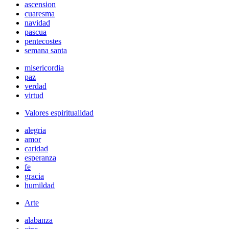
ascension
cuaresma
navidad
pascua
pentecostes
semana santa
misericordia
paz
verdad
virtud
Valores espiritualidad
alegria
amor
caridad
esperanza
fe
gracia
humildad
Arte
alabanza