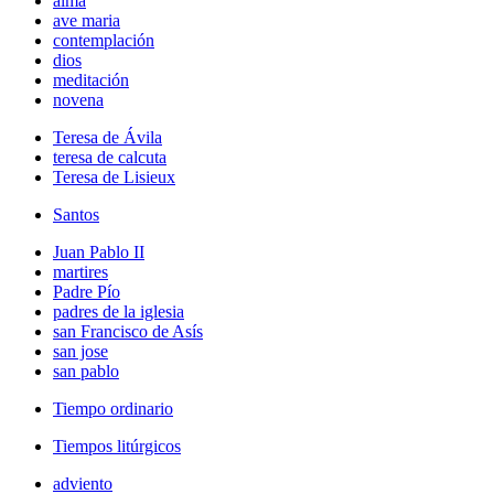
alma
ave maria
contemplación
dios
meditación
novena
Teresa de Ávila
teresa de calcuta
Teresa de Lisieux
Santos
Juan Pablo II
martires
Padre Pío
padres de la iglesia
san Francisco de Asís
san jose
san pablo
Tiempo ordinario
Tiempos litúrgicos
adviento