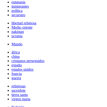
eutanasia
inmigrantes
política
secuestro
libertad religiosa
Medio oriente
pakistan
ucrania
Mundo
áfrica
china
cristianos perseguidos
españa
estados unidos
francia
guerra
religiosas
sacerdote
tierra santa
virgen maria