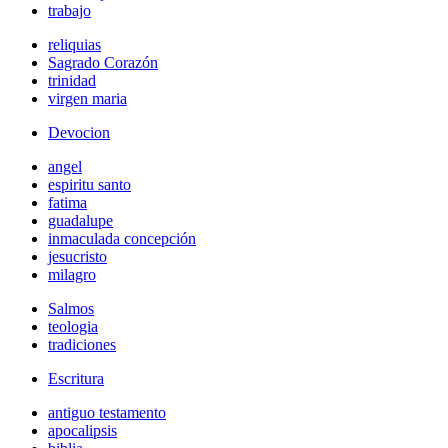
trabajo
reliquias
Sagrado Corazón
trinidad
virgen maria
Devocion
angel
espiritu santo
fatima
guadalupe
inmaculada concepción
jesucristo
milagro
Salmos
teologia
tradiciones
Escritura
antiguo testamento
apocalipsis