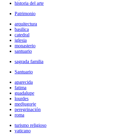
historia del arte
Patrimonio
arquitectura
basilica
catedral
iglesia
monasterio
santuario
sagrada familia
Santuario
aparecida
fatima
guadalupe
lourdes
medjugorje
peregrinación
roma
turismo religioso
vaticano