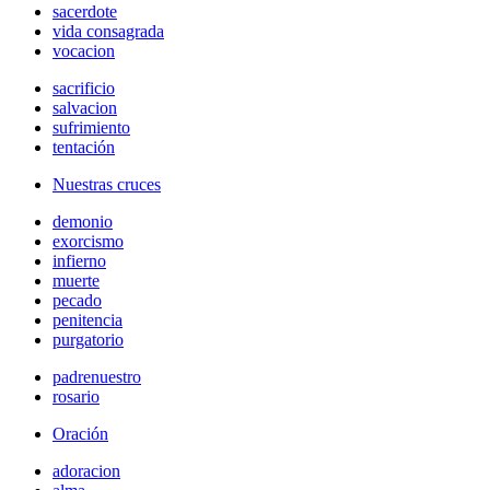
sacerdote
vida consagrada
vocacion
sacrificio
salvacion
sufrimiento
tentación
Nuestras cruces
demonio
exorcismo
infierno
muerte
pecado
penitencia
purgatorio
padrenuestro
rosario
Oración
adoracion