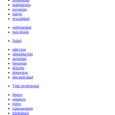
infidelidad
matrimonio
noviazgo
pareja
sexualidad
enfermedad
psicología
Salud
adiccion
alimentación
ansiedad
bienestar
deporte
depresion
discapacidad
Vida profesional
dinero
empresa
estres
management
teletrabajo