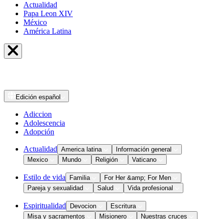
Actualidad
Papa Leon XIV
México
América Latina
Edición
español
Adiccion
Adolescencia
Adopción
Actualidad
America latina
Información general
Mexico
Mundo
Religión
Vaticano
Estilo de vida
Familia
For Her &amp; For Men
Pareja y sexualidad
Salud
Vida profesional
Espiritualidad
Devocion
Escritura
Misa y sacramentos
Misionero
Nuestras cruces