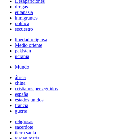
Desapariciones
drogas
eutanasia
inmigrantes
política
secuestro
libertad religiosa
Medio oriente
pakistan
ucrania
Mundo
áfrica
china
cristianos perseguidos
españa
estados unidos
francia
guerra
religiosas
sacerdote
tierra santa
virgen maria