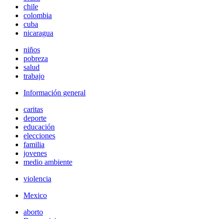
chile
colombia
cuba
nicaragua
niños
pobreza
salud
trabajo
Información general
caritas
deporte
educación
elecciones
familia
jovenes
medio ambiente
violencia
Mexico
aborto