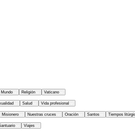
Mundo
Religión
Vaticano
xualidad
Salud
Vida profesional
Misionero
Nuestras cruces
Oración
Santos
Tiempos litúrgi
Santuario
Viajes