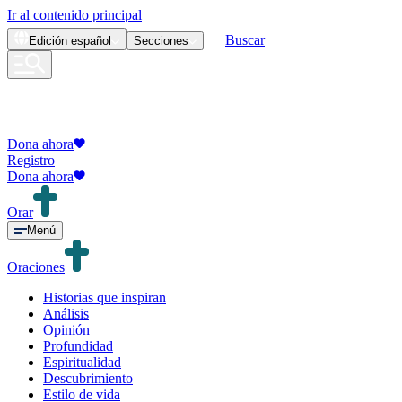
Ir al contenido principal
Buscar
Edición
español
Secciones
Dona ahora
Registro
Dona ahora
Orar
Menú
Oraciones
Historias que inspiran
Análisis
Opinión
Profundidad
Espiritualidad
Descubrimiento
Estilo de vida