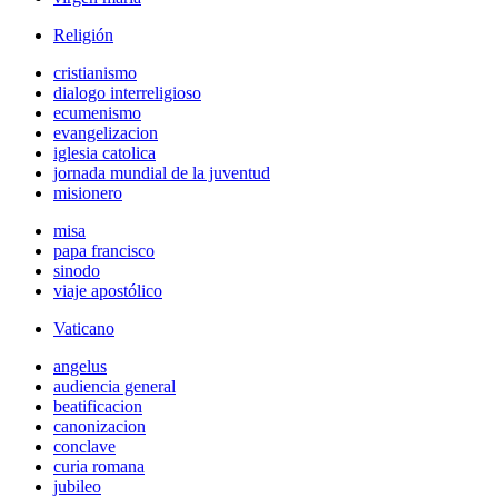
Religión
cristianismo
dialogo interreligioso
ecumenismo
evangelizacion
iglesia catolica
jornada mundial de la juventud
misionero
misa
papa francisco
sinodo
viaje apostólico
Vaticano
angelus
audiencia general
beatificacion
canonizacion
conclave
curia romana
jubileo