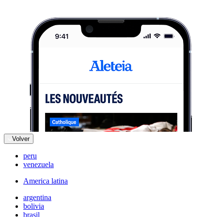
Volver
peru
venezuela
America latina
argentina
bolivia
brasil