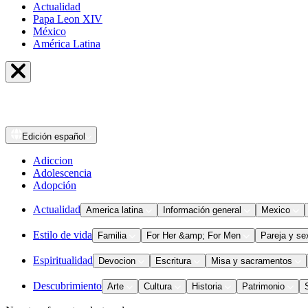
Actualidad
Papa Leon XIV
México
América Latina
Edición
español
Adiccion
Adolescencia
Adopción
Actualidad
America latina
Información general
Mexico
Estilo de vida
Familia
For Her &amp; For Men
Pareja y se
Espiritualidad
Devocion
Escritura
Misa y sacramentos
Descubrimiento
Arte
Cultura
Historia
Patrimonio