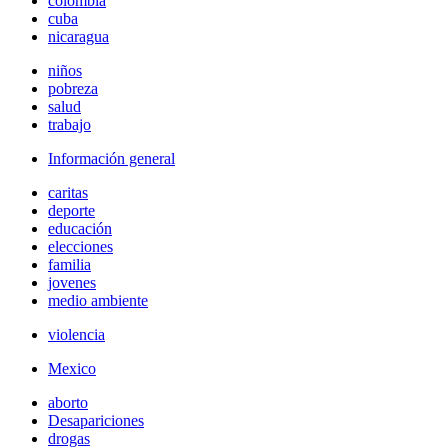
colombia
cuba
nicaragua
niños
pobreza
salud
trabajo
Información general
caritas
deporte
educación
elecciones
familia
jovenes
medio ambiente
violencia
Mexico
aborto
Desapariciones
drogas