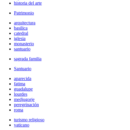
historia del arte
Patrimonio
arquitectura
basilica
catedral
iglesia
monasterio
santuario
sagrada familia
Santuario
aparecida
fatima
guadalupe
lourdes
medjugorje
peregrinación
roma
turismo religioso
vaticano