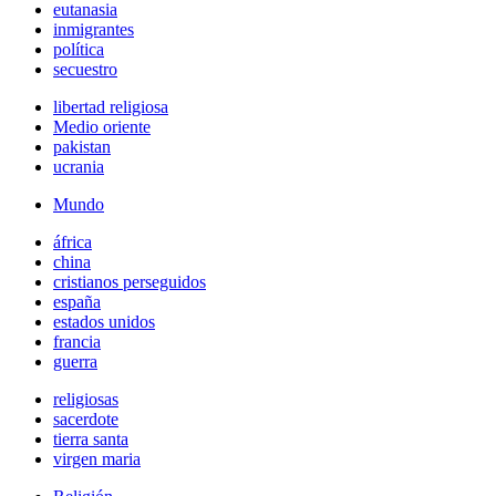
eutanasia
inmigrantes
política
secuestro
libertad religiosa
Medio oriente
pakistan
ucrania
Mundo
áfrica
china
cristianos perseguidos
españa
estados unidos
francia
guerra
religiosas
sacerdote
tierra santa
virgen maria