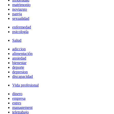
infidelidad
matrimonio
noviazgo
pareja
sexualidad
enfermedad
psicología
Salud
adiccion
alimentación
ansiedad
bienestar
deporte
depresion
discapacidad
Vida profesional
dinero
empresa
estres
management
teletrabajo