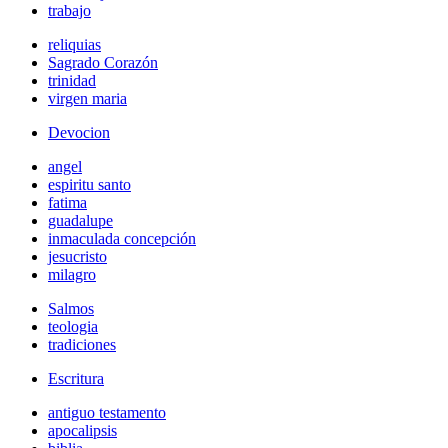
trabajo
reliquias
Sagrado Corazón
trinidad
virgen maria
Devocion
angel
espiritu santo
fatima
guadalupe
inmaculada concepción
jesucristo
milagro
Salmos
teologia
tradiciones
Escritura
antiguo testamento
apocalipsis