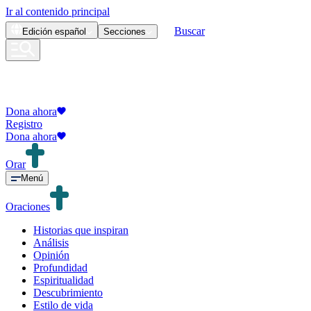
Ir al contenido principal
Buscar
Edición
español
Secciones
Dona ahora
Registro
Dona ahora
Orar
Menú
Oraciones
Historias que inspiran
Análisis
Opinión
Profundidad
Espiritualidad
Descubrimiento
Estilo de vida