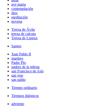
alma
ave maria
contemplación
dios
meditación
novena
Teresa de Ávila
teresa de calcuta
Teresa de Lisieux
Santos
Juan Pablo II
martires
Padre Pío
padres de la iglesia
san Francisco de Asís
san jose
san pablo
Tiempo ordinario
Tiempos litúrgicos
adviento