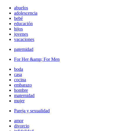
abuelos
adolescencia
bebé
educación
hijos
jovenes
vacaciones
paternidad
For Her &amp; For Men
boda
casa
cocina
embarazo
hombre
maternidad
mujer
Pareja y sexualidad
amor
divorcio