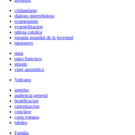
Religión
cristianismo
dialogo interreligioso
ecumenismo
evangelizacion
iglesia catolica
jornada mundial de la juventud
misionero
misa
papa francisco
sinodo
viaje apostólico
Vaticano
angelus
audiencia general
beatificacion
canonizacion
conclave
curia romana
jubileo
Familia