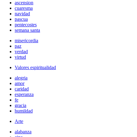
ascension
cuaresma
navidad
pascua
pentecostes
semana santa
misericordia
paz
verdad
virtud
Valores espiritualidad
alegria
amor
caridad
esperanza
fe
gracia
humildad
Arte
alabanza