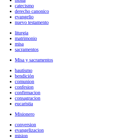
biblia
catecismo
derecho canonico
evangelio
nuevo testamento
liturgia
matrimonio
misa
sacramentos
Misa y sacramentos
bautismo
bendición
comunion
confesion
confirmacion
consagracion
eucaristia
Misionero
conversion
evangelizacion
mision