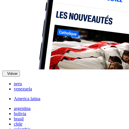
Volver
peru
venezuela
America latina
argentina
bolivia
brasil
chile