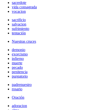
sacerdote
vida consagrada
vocacion
sacrificio
salvacion
sufrimiento
tentación
Nuestras cruces
demonio
exorcismo
infierno
muerte
pecado
penitencia
purgatorio
padrenuestro
rosario
Oración
adoracion