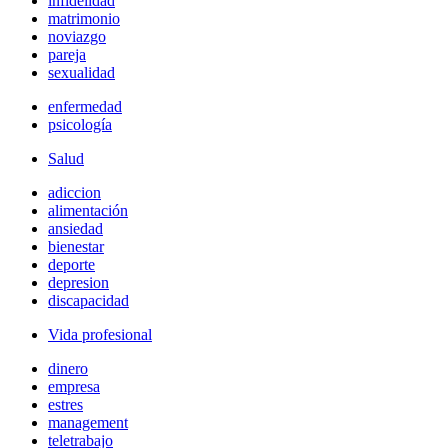
infidelidad
matrimonio
noviazgo
pareja
sexualidad
enfermedad
psicología
Salud
adiccion
alimentación
ansiedad
bienestar
deporte
depresion
discapacidad
Vida profesional
dinero
empresa
estres
management
teletrabajo