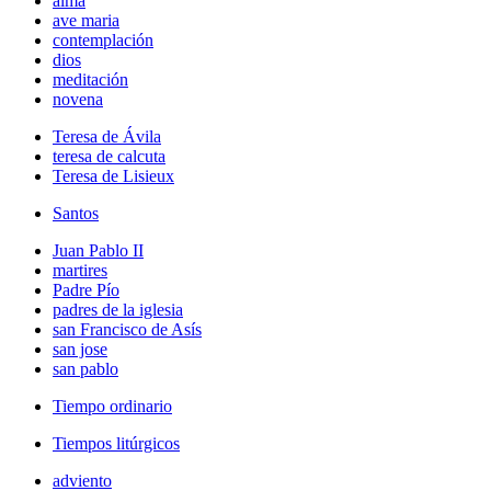
alma
ave maria
contemplación
dios
meditación
novena
Teresa de Ávila
teresa de calcuta
Teresa de Lisieux
Santos
Juan Pablo II
martires
Padre Pío
padres de la iglesia
san Francisco de Asís
san jose
san pablo
Tiempo ordinario
Tiempos litúrgicos
adviento