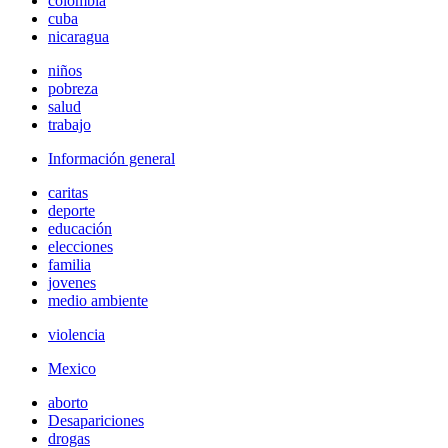
colombia
cuba
nicaragua
niños
pobreza
salud
trabajo
Información general
caritas
deporte
educación
elecciones
familia
jovenes
medio ambiente
violencia
Mexico
aborto
Desapariciones
drogas