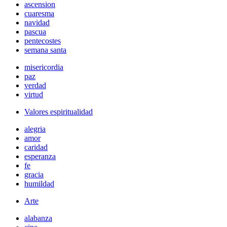
ascension
cuaresma
navidad
pascua
pentecostes
semana santa
misericordia
paz
verdad
virtud
Valores espiritualidad
alegria
amor
caridad
esperanza
fe
gracia
humildad
Arte
alabanza