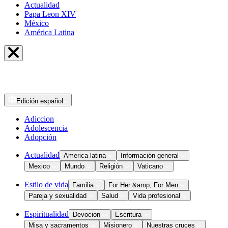
Actualidad
Papa Leon XIV
México
América Latina
Edición
español
Adiccion
Adolescencia
Adopción
Actualidad
America latina
Información general
Mexico
Mundo
Religión
Vaticano
Estilo de vida
Familia
For Her &amp; For Men
Pareja y sexualidad
Salud
Vida profesional
Espiritualidad
Devocion
Escritura
Misa y sacramentos
Misionero
Nuestras cruces