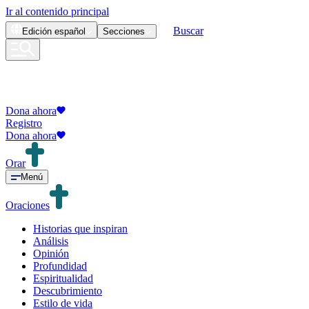
Ir al contenido principal
Buscar
Edición
español
Secciones
Dona ahora
Registro
Dona ahora
Orar
Menú
Oraciones
Historias que inspiran
Análisis
Opinión
Profundidad
Espiritualidad
Descubrimiento
Estilo de vida