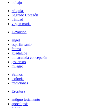
trabajo
reliquias
Sagrado Corazón
trinidad
virgen maria
Devocion
angel
espiritu santo
fatima
guadalupe
inmaculada concepción
jesucristo
milagro
Salmos
teologia
tradiciones
Escritura
antiguo testamento
apocalipsis