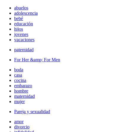
abuelos
adolescencia
bebé
educación
hijos
jovenes
vacaciones
paternidad
For Her &amp; For Men
boda
casa
cocina
embarazo
hombre
maternidad
mujer
Pareja y sexualidad
amor
divorcio