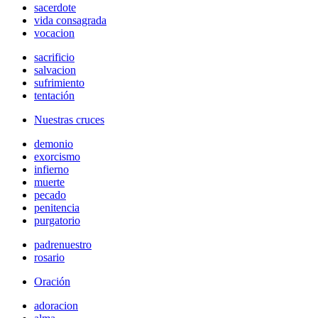
sacerdote
vida consagrada
vocacion
sacrificio
salvacion
sufrimiento
tentación
Nuestras cruces
demonio
exorcismo
infierno
muerte
pecado
penitencia
purgatorio
padrenuestro
rosario
Oración
adoracion