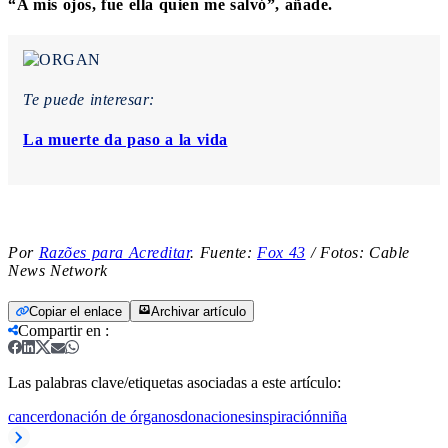
“A mis ojos, fue ella quien me salvó”, añade.
Te puede interesar:
La muerte da paso a la vida
Por
Razões para Acreditar
. Fuente:
Fox 43
/ Fotos: Cable
News Network
Copiar el enlace
Archivar artículo
Compartir en
:
Las palabras clave/etiquetas asociadas a este artículo:
cancer
donación de órganos
donaciones
inspiración
niña