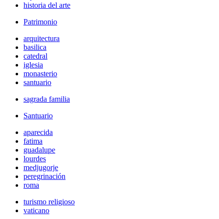
historia del arte
Patrimonio
arquitectura
basilica
catedral
iglesia
monasterio
santuario
sagrada familia
Santuario
aparecida
fatima
guadalupe
lourdes
medjugorje
peregrinación
roma
turismo religioso
vaticano