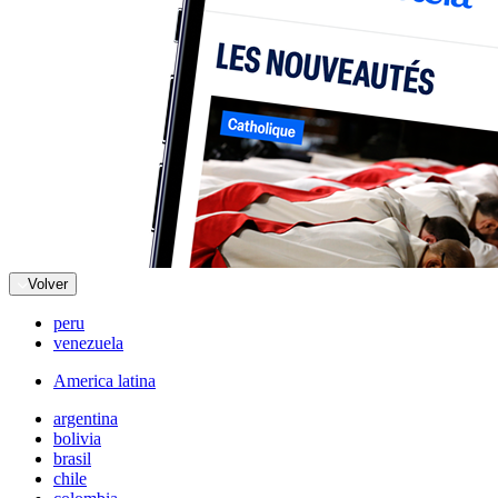
Volver
peru
venezuela
America latina
argentina
bolivia
brasil
chile