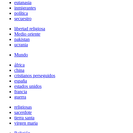
eutanasia
inmigrantes
política
secuestro
libertad religiosa
Medio oriente
pakistan
ucrania
Mundo
áfrica
china
cristianos perseguidos
españa
estados unidos
francia
guerra
religiosas
sacerdote
tierra santa
virgen maria