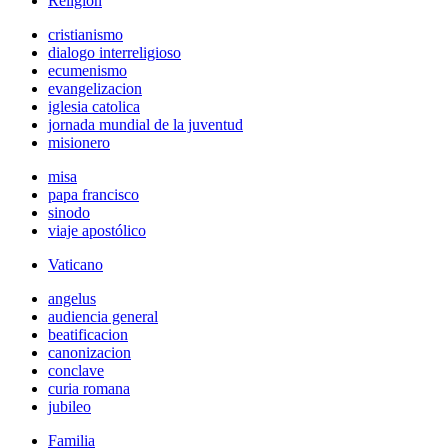
Religión
cristianismo
dialogo interreligioso
ecumenismo
evangelizacion
iglesia catolica
jornada mundial de la juventud
misionero
misa
papa francisco
sinodo
viaje apostólico
Vaticano
angelus
audiencia general
beatificacion
canonizacion
conclave
curia romana
jubileo
Familia