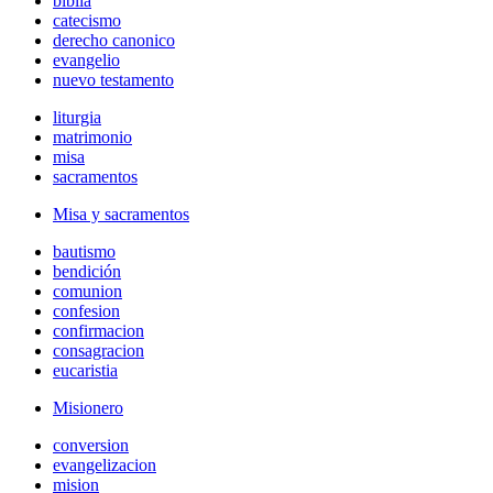
biblia
catecismo
derecho canonico
evangelio
nuevo testamento
liturgia
matrimonio
misa
sacramentos
Misa y sacramentos
bautismo
bendición
comunion
confesion
confirmacion
consagracion
eucaristia
Misionero
conversion
evangelizacion
mision