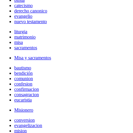
biblia
catecismo
derecho canonico
evangelio
nuevo testamento
liturgia
matrimonio
misa
sacramentos
Misa y sacramentos
bautismo
bendición
comunion
confesion
confirmacion
consagracion
eucaristia
Misionero
conversion
evangelizacion
mision