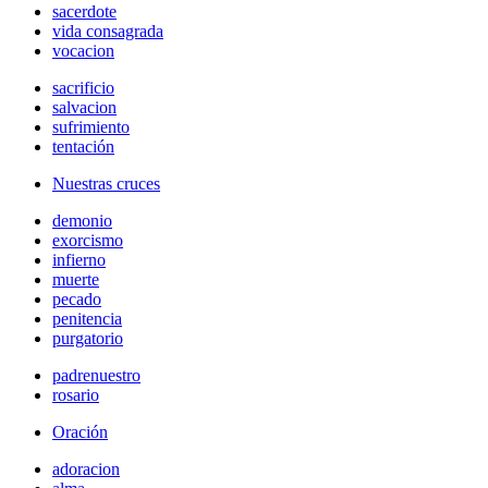
sacerdote
vida consagrada
vocacion
sacrificio
salvacion
sufrimiento
tentación
Nuestras cruces
demonio
exorcismo
infierno
muerte
pecado
penitencia
purgatorio
padrenuestro
rosario
Oración
adoracion