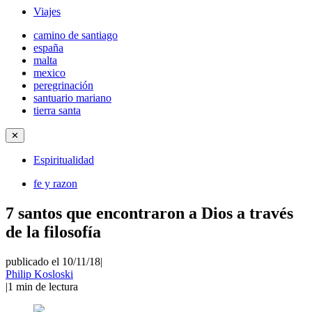
Viajes
camino de santiago
españa
malta
mexico
peregrinación
santuario mariano
tierra santa
✕
Espiritualidad
fe y razon
7 santos que encontraron a Dios a través
de la filosofía
publicado el 10/11/18
|
Philip Kosloski
|
1
min de lectura