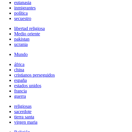
eutanasia
inmigrantes
política
secuestro
libertad religiosa
Medio oriente
pakistan
ucrania
Mundo
áfrica
china
cristianos perseguidos
españa
estados unidos
francia
guerra
religiosas
sacerdote
tierra santa
virgen maria