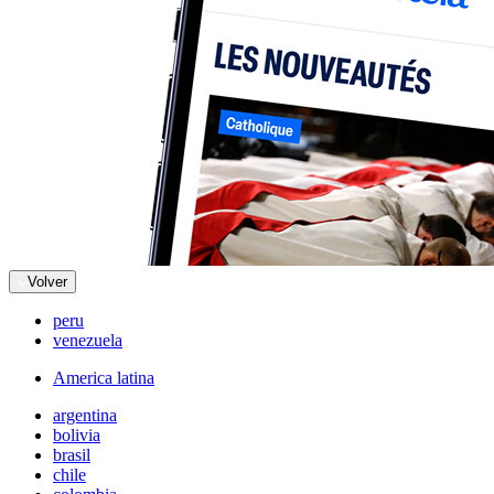
Volver
peru
venezuela
America latina
argentina
bolivia
brasil
chile