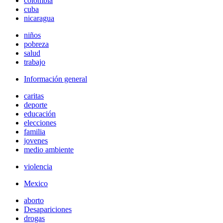
colombia
cuba
nicaragua
niños
pobreza
salud
trabajo
Información general
caritas
deporte
educación
elecciones
familia
jovenes
medio ambiente
violencia
Mexico
aborto
Desapariciones
drogas