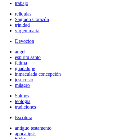
trabajo
reliquias
Sagrado Corazón
trinidad
virgen maria
Devocion
angel
espiritu santo
fatima
guadalupe
inmaculada concepción
jesucristo
milagro
Salmos
teologia
tradiciones
Escritura
antiguo testamento
apocalipsis