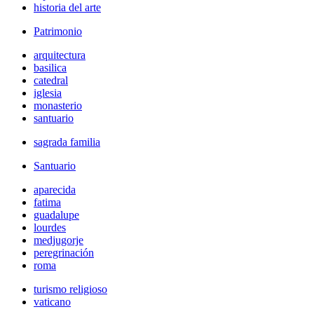
historia del arte
Patrimonio
arquitectura
basilica
catedral
iglesia
monasterio
santuario
sagrada familia
Santuario
aparecida
fatima
guadalupe
lourdes
medjugorje
peregrinación
roma
turismo religioso
vaticano