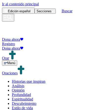
Ir al contenido principal
Buscar
Edición
español
Secciones
Dona ahora
Registro
Dona ahora
Orar
Menú
Oraciones
Historias que inspiran
Análisis
Opinión
Profundidad
Espiritualidad
Descubrimiento
Estilo de vida