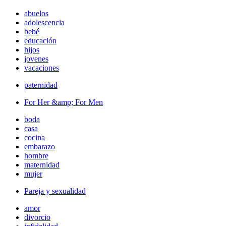
abuelos
adolescencia
bebé
educación
hijos
jovenes
vacaciones
paternidad
For Her &amp; For Men
boda
casa
cocina
embarazo
hombre
maternidad
mujer
Pareja y sexualidad
amor
divorcio