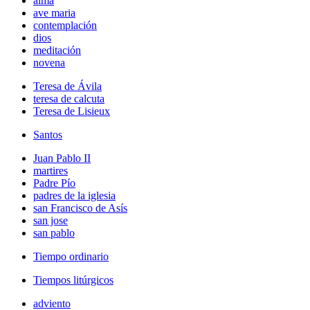
alma
ave maria
contemplación
dios
meditación
novena
Teresa de Ávila
teresa de calcuta
Teresa de Lisieux
Santos
Juan Pablo II
martires
Padre Pío
padres de la iglesia
san Francisco de Asís
san jose
san pablo
Tiempo ordinario
Tiempos litúrgicos
adviento