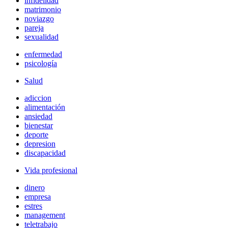
infidelidad
matrimonio
noviazgo
pareja
sexualidad
enfermedad
psicología
Salud
adiccion
alimentación
ansiedad
bienestar
deporte
depresion
discapacidad
Vida profesional
dinero
empresa
estres
management
teletrabajo