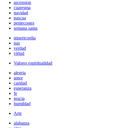
ascension
cuaresma
navidad
pascua
pentecostes
semana santa
misericordia
paz
verdad
virtud
Valores espiritualidad
alegria
amor
caridad
esperanza
fe
gracia
humildad
Arte
alabanza