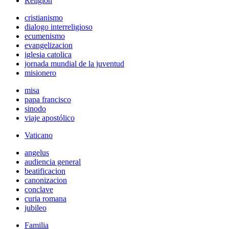
Religión
cristianismo
dialogo interreligioso
ecumenismo
evangelizacion
iglesia catolica
jornada mundial de la juventud
misionero
misa
papa francisco
sinodo
viaje apostólico
Vaticano
angelus
audiencia general
beatificacion
canonizacion
conclave
curia romana
jubileo
Familia