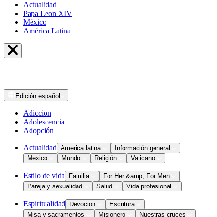
Actualidad
Papa Leon XIV
México
América Latina
Edición
español
Adiccion
Adolescencia
Adopción
Actualidad
America latina
Información general
Mexico
Mundo
Religión
Vaticano
Estilo de vida
Familia
For Her &amp; For Men
Pareja y sexualidad
Salud
Vida profesional
Espiritualidad
Devocion
Escritura
Misa y sacramentos
Misionero
Nuestras cruces