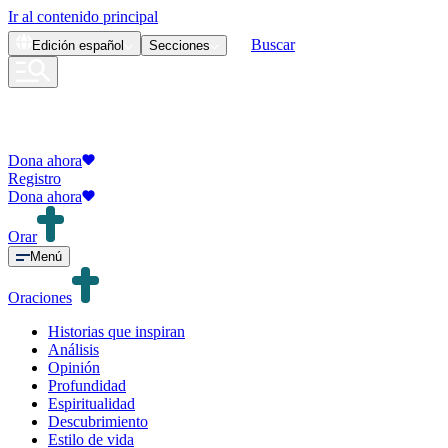
Ir al contenido principal
Buscar
Edición
español
Secciones
Dona ahora
Registro
Dona ahora
Orar
Menú
Oraciones
Historias que inspiran
Análisis
Opinión
Profundidad
Espiritualidad
Descubrimiento
Estilo de vida