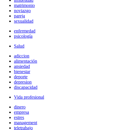
infidelidad
matrimonio
noviazgo
pareja
sexualidad
enfermedad
psicología
Salud
adiccion
alimentación
ansiedad
bienestar
deporte
depresion
discapacidad
Vida profesional
dinero
empresa
estres
management
teletrabajo