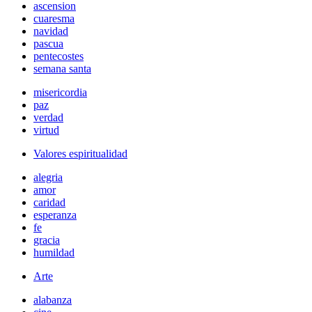
ascension
cuaresma
navidad
pascua
pentecostes
semana santa
misericordia
paz
verdad
virtud
Valores espiritualidad
alegria
amor
caridad
esperanza
fe
gracia
humildad
Arte
alabanza