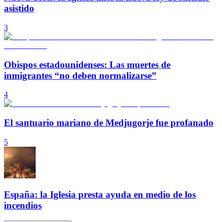
asistido
3
Obispos estadounidenses: Las muertes de
inmigrantes “no deben normalizarse”
4
El santuario mariano de Medjugorje fue profanado
5
España: la Iglesia presta ayuda en medio de los
incendios