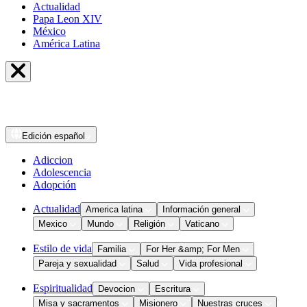
Actualidad
Papa Leon XIV
México
América Latina
Edición
español
Adiccion
Adolescencia
Adopción
Actualidad
America latina
Información general
Mexico
Mundo
Religión
Vaticano
Estilo de vida
Familia
For Her &amp; For Men
Pareja y sexualidad
Salud
Vida profesional
Espiritualidad
Devocion
Escritura
Misa y sacramentos
Misionero
Nuestras cruces