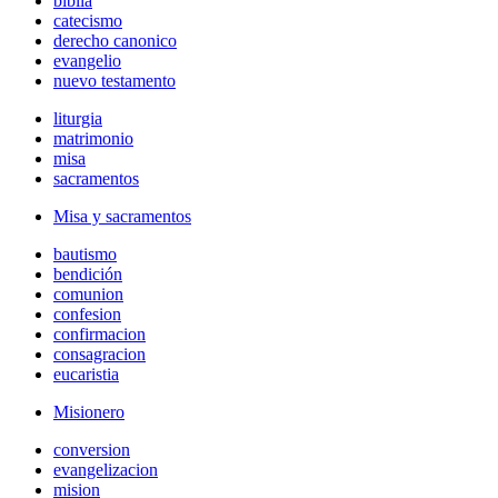
biblia
catecismo
derecho canonico
evangelio
nuevo testamento
liturgia
matrimonio
misa
sacramentos
Misa y sacramentos
bautismo
bendición
comunion
confesion
confirmacion
consagracion
eucaristia
Misionero
conversion
evangelizacion
mision