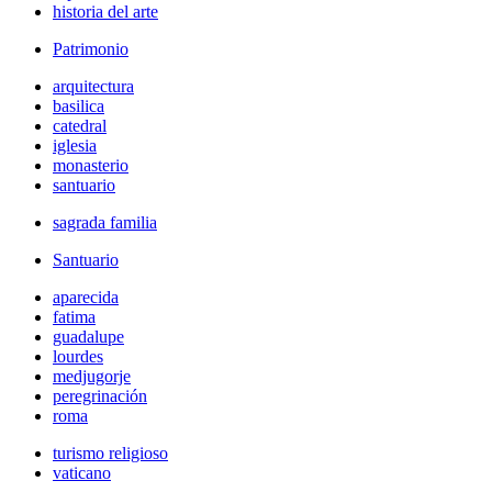
historia del arte
Patrimonio
arquitectura
basilica
catedral
iglesia
monasterio
santuario
sagrada familia
Santuario
aparecida
fatima
guadalupe
lourdes
medjugorje
peregrinación
roma
turismo religioso
vaticano