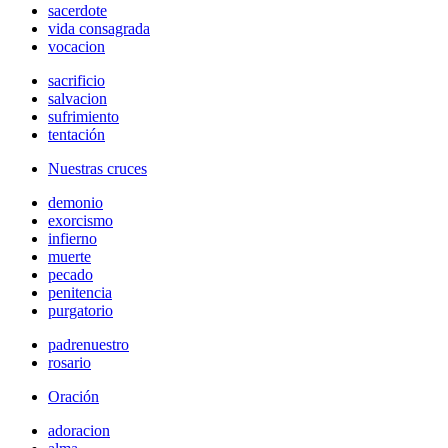
sacerdote
vida consagrada
vocacion
sacrificio
salvacion
sufrimiento
tentación
Nuestras cruces
demonio
exorcismo
infierno
muerte
pecado
penitencia
purgatorio
padrenuestro
rosario
Oración
adoracion