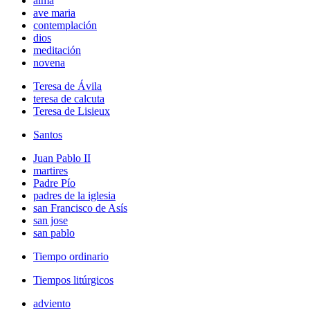
alma
ave maria
contemplación
dios
meditación
novena
Teresa de Ávila
teresa de calcuta
Teresa de Lisieux
Santos
Juan Pablo II
martires
Padre Pío
padres de la iglesia
san Francisco de Asís
san jose
san pablo
Tiempo ordinario
Tiempos litúrgicos
adviento