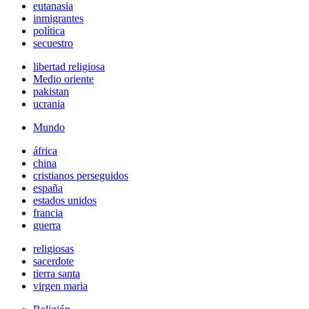
eutanasia
inmigrantes
política
secuestro
libertad religiosa
Medio oriente
pakistan
ucrania
Mundo
áfrica
china
cristianos perseguidos
españa
estados unidos
francia
guerra
religiosas
sacerdote
tierra santa
virgen maria