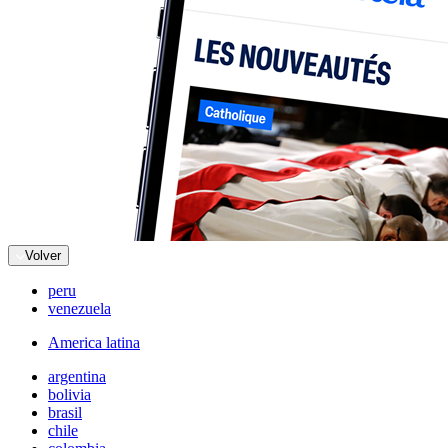
Volver
peru
venezuela
America latina
argentina
bolivia
brasil
chile