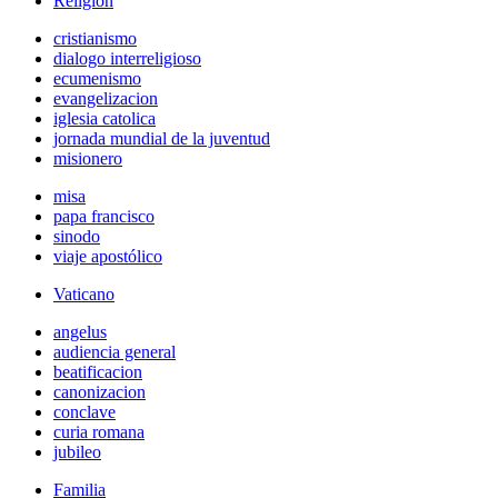
Religión
cristianismo
dialogo interreligioso
ecumenismo
evangelizacion
iglesia catolica
jornada mundial de la juventud
misionero
misa
papa francisco
sinodo
viaje apostólico
Vaticano
angelus
audiencia general
beatificacion
canonizacion
conclave
curia romana
jubileo
Familia