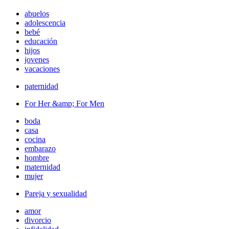
abuelos
adolescencia
bebé
educación
hijos
jovenes
vacaciones
paternidad
For Her &amp; For Men
boda
casa
cocina
embarazo
hombre
maternidad
mujer
Pareja y sexualidad
amor
divorcio