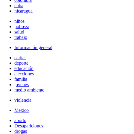
colombia
cuba
nicaragua
niños
pobreza
salud
trabajo
Información general
caritas
deporte
educación
elecciones
familia
jovenes
medio ambiente
violencia
Mexico
aborto
Desapariciones
drogas