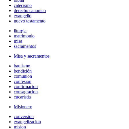
biblia
catecismo
derecho canonico
evangelio
nuevo testamento
liturgia
matrimonio
misa
sacramentos
Misa y sacramentos
bautismo
bendición
comunion
confesion
confirmacion
consagracion
eucaristia
Misionero
conversion
evangelizacion
mision