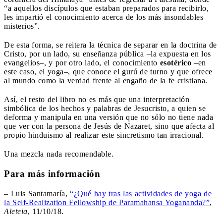
“a aquellos discípulos que estaban preparados para recibirlo,
les impartió el conocimiento acerca de los más insondables
misterios”.
De esta forma, se reitera la técnica de separar en la doctrina de
Cristo, por un lado, su enseñanza pública –la expuesta en los
evangelios–, y por otro lado, el conocimiento
esotérico
–en
este caso, el yoga–, que conoce el gurú de turno y que ofrece
al mundo como la verdad frente al engaño de la fe cristiana.
Así, el resto del libro no es más que una interpretación
simbólica de los hechos y palabras de Jesucristo, a quien se
deforma y manipula en una versión que no sólo no tiene nada
que ver con la persona de Jesús de Nazaret, sino que afecta al
propio hinduismo al realizar este sincretismo tan irracional.
Una mezcla nada recomendable.
Para más información
– Luis Santamaría,
“¿Qué hay tras las actividades de yoga de
la Self-Realization Fellowship de Paramahansa Yogananda?”
,
Aleteia
, 11/10/18.