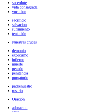
sacerdote
vida consagrada
vocacion
sacrificio
salvacion
sufrimiento
tentación
Nuestras cruces
demonio
exorcismo
infierno
muerte
pecado
penitencia
purgatorio
padrenuestro
rosario
Oración
adoracion