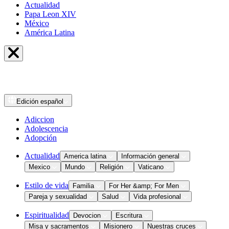
Actualidad
Papa Leon XIV
México
América Latina
Edición
español
Adiccion
Adolescencia
Adopción
Actualidad
America latina
Información general
Mexico
Mundo
Religión
Vaticano
Estilo de vida
Familia
For Her &amp; For Men
Pareja y sexualidad
Salud
Vida profesional
Espiritualidad
Devocion
Escritura
Misa y sacramentos
Misionero
Nuestras cruces