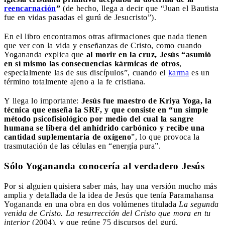
reencarnación
”
(de hecho, llega a decir que “Juan el Bautista
fue en vidas pasadas el gurú de Jesucristo”).
En el libro encontramos otras afirmaciones que nada tienen
que ver con la vida y enseñanzas de Cristo, como cuando
Yogananda explica que
al morir en la cruz, Jesús “asumió
en sí mismo las consecuencias kármicas de otros
,
especialmente las de sus discípulos”, cuando el
karma
es un
término totalmente ajeno a la fe cristiana.
Y llega lo importante:
Jesús fue maestro de Kriya Yoga, la
técnica que enseña la SRF, y que consiste en “un simple
método psicofisiológico por medio del cual la sangre
humana se libera del anhídrido carbónico y recibe una
cantidad suplementaria de oxígeno
”, lo que provoca la
trasmutación de las células en “energía pura”.
Sólo Yogananda conocería al verdadero Jesús
Por si alguien quisiera saber más, hay una versión mucho más
amplia y detallada de la idea de Jesús que tenía Paramahansa
Yogananda en una obra en dos volúmenes titulada
La segunda
venida de Cristo. La resurrección del Cristo que mora en tu
interior
(2004), y que reúne 75 discursos del gurú.