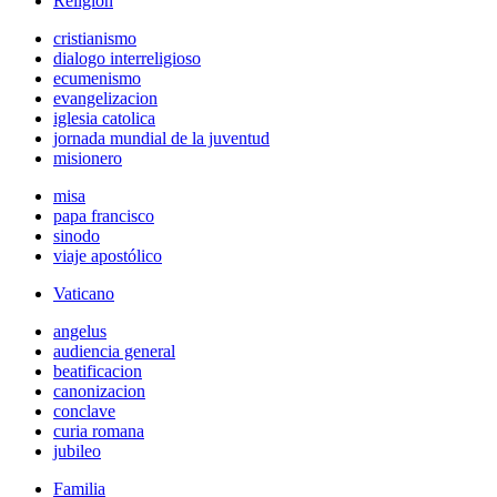
Religión
cristianismo
dialogo interreligioso
ecumenismo
evangelizacion
iglesia catolica
jornada mundial de la juventud
misionero
misa
papa francisco
sinodo
viaje apostólico
Vaticano
angelus
audiencia general
beatificacion
canonizacion
conclave
curia romana
jubileo
Familia