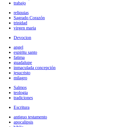
trabajo
reliquias
Sagrado Corazón
trinidad
virgen maria
Devocion
angel
espiritu santo
fatima
guadalupe
inmaculada concepción
jesucristo
milagro
Salmos
teologia
tradiciones
Escritura
antiguo testamento
apocalipsis