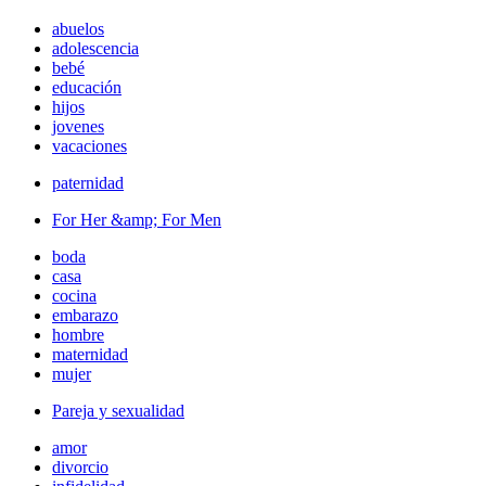
abuelos
adolescencia
bebé
educación
hijos
jovenes
vacaciones
paternidad
For Her &amp; For Men
boda
casa
cocina
embarazo
hombre
maternidad
mujer
Pareja y sexualidad
amor
divorcio