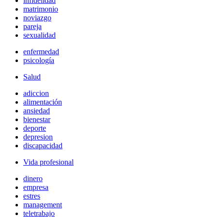
infidelidad
matrimonio
noviazgo
pareja
sexualidad
enfermedad
psicología
Salud
adiccion
alimentación
ansiedad
bienestar
deporte
depresion
discapacidad
Vida profesional
dinero
empresa
estres
management
teletrabajo