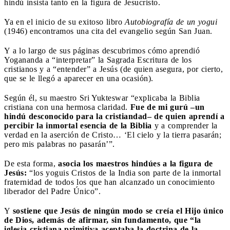
hindú insista tanto en la figura de Jesucristo.
Ya en el inicio de su exitoso libro
Autobiografía de un yogui
(1946) encontramos una cita del evangelio según San Juan.
Y a lo largo de sus páginas descubrimos cómo aprendió
Yogananda a “interpretar” la Sagrada Escritura de los
cristianos y a “entender” a Jesús (de quien asegura, por cierto,
que se le llegó a aparecer en una ocasión).
Según él, su maestro Sri Yukteswar “explicaba la Biblia
cristiana con una hermosa claridad.
Fue de mi gurú –un
hindú desconocido para la cristiandad– de quien aprendí a
percibir la inmortal esencia de la Biblia
y a comprender la
verdad en la aserción de Cristo… ‘El cielo y la tierra pasarán;
pero mis palabras no pasarán’”.
De esta forma,
asocia los maestros hindúes a la figura de
Jesús:
“los yoguis Cristos de la India son parte de la inmortal
fraternidad de todos los que han alcanzado un conocimiento
liberador del Padre Único”.
Y
sostiene que Jesús de ningún modo se creía el Hijo único
de Dios, además de afirmar, sin fundamento, que “la
iglesia cristiana primitiva aceptaba la doctrina de la