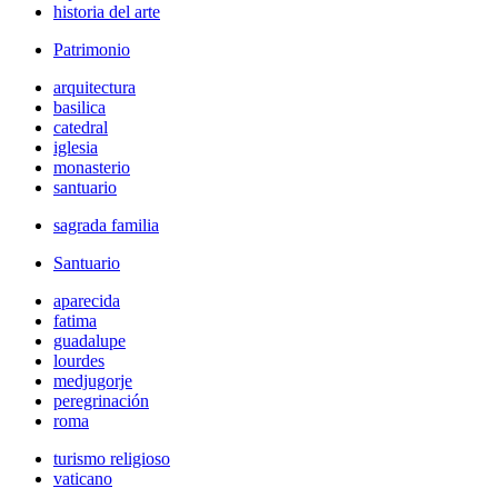
historia del arte
Patrimonio
arquitectura
basilica
catedral
iglesia
monasterio
santuario
sagrada familia
Santuario
aparecida
fatima
guadalupe
lourdes
medjugorje
peregrinación
roma
turismo religioso
vaticano