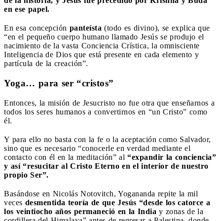
de la historia, y Jesús fue precedido por Krishna y Buda
en ese papel.
En esa concepción
panteísta
(todo es divino), se explica que
“en el pequeño cuerpo humano llamado Jesús se produjo el
nacimiento de la vasta Conciencia Crística, la omnisciente
Inteligencia de Dios que está presente en cada elemento y
partícula de la creación”.
Yoga… para ser “cristos”
Entonces, la misión de Jesucristo no fue otra que enseñarnos a
todos los seres humanos a convertirnos en “un Cristo” como
él.
Y para ello no basta con la fe o la aceptación como Salvador,
sino que es necesario “conocerle en verdad mediante el
contacto con él en la meditación” al
“expandir la conciencia”
y así “resucitar al Cristo Eterno en el interior de nuestro
propio Ser”.
Basándose en Nicolás Notovitch, Yogananda repite la mil
veces
desmentida teoría de que Jesús “desde los catorce a
los veintiocho años permaneció en la India
y zonas de la
cordillera del Himalaya” antes de regresar a Palestina, donde