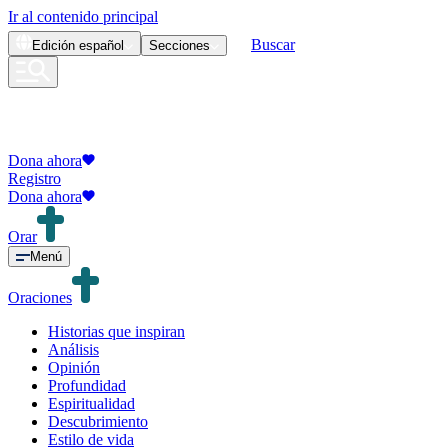
Ir al contenido principal
Buscar
Edición
español
Secciones
Dona ahora
Registro
Dona ahora
Orar
Menú
Oraciones
Historias que inspiran
Análisis
Opinión
Profundidad
Espiritualidad
Descubrimiento
Estilo de vida