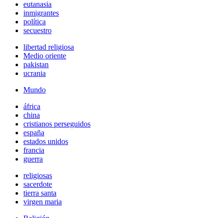
eutanasia
inmigrantes
política
secuestro
libertad religiosa
Medio oriente
pakistan
ucrania
Mundo
áfrica
china
cristianos perseguidos
españa
estados unidos
francia
guerra
religiosas
sacerdote
tierra santa
virgen maria