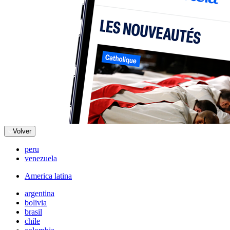
Volver
peru
venezuela
America latina
argentina
bolivia
brasil
chile