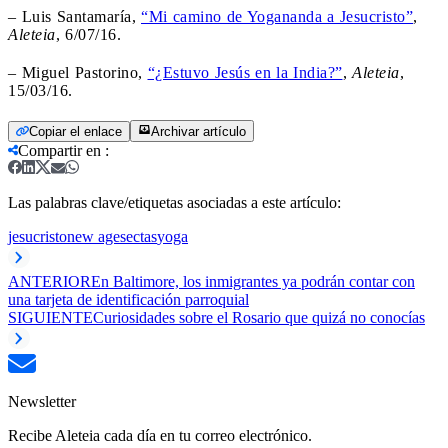
– Luis Santamaría,
“Mi camino de Yogananda a Jesucristo”
,
Aleteia
, 6/07/16.
– Miguel Pastorino,
“¿Estuvo Jesús en la India?”
,
Aleteia
,
15/03/16.
Copiar el enlace
Archivar artículo
Compartir en
:
Las palabras clave/etiquetas asociadas a este artículo:
jesucristo
new age
sectas
yoga
ANTERIOR
En Baltimore, los inmigrantes ya podrán contar con
una tarjeta de identificación parroquial
SIGUIENTE
Curiosidades sobre el Rosario que quizá no conocías
Newsletter
Recibe Aleteia cada día en tu correo electrónico.