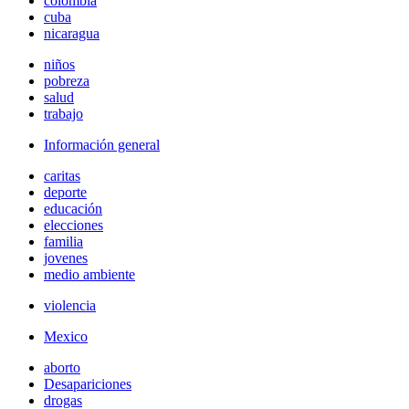
colombia
cuba
nicaragua
niños
pobreza
salud
trabajo
Información general
caritas
deporte
educación
elecciones
familia
jovenes
medio ambiente
violencia
Mexico
aborto
Desapariciones
drogas