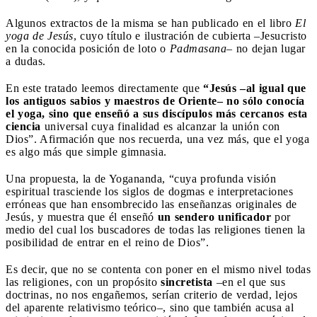
Algunos extractos de la misma se han publicado en el libro
El
yoga de Jesús
, cuyo título e ilustración de cubierta –Jesucristo
en la conocida posición de loto o
Padmasana
– no dejan lugar
a dudas.
En este tratado leemos directamente que
“Jesús –al igual que
los antiguos sabios y maestros de Oriente– no sólo conocía
el yoga, sino que enseñó a sus discípulos más cercanos esta
ciencia
universal cuya finalidad es alcanzar la unión con
Dios”. Afirmación que nos recuerda, una vez más, que el yoga
es algo más que simple gimnasia.
Una propuesta, la de Yogananda, “cuya profunda visión
espiritual trasciende los siglos de dogmas e interpretaciones
erróneas que han ensombrecido las enseñanzas originales de
Jesús, y muestra que él enseñó
un sendero unificador
por
medio del cual los buscadores de todas las religiones tienen la
posibilidad de entrar en el reino de Dios”.
Es decir, que no se contenta con poner en el mismo nivel todas
las religiones, con un propósito
sincretista
–en el que sus
doctrinas, no nos engañemos, serían criterio de verdad, lejos
del aparente relativismo teórico–, sino que también acusa al