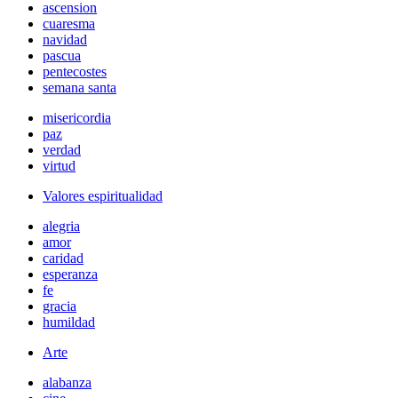
ascension
cuaresma
navidad
pascua
pentecostes
semana santa
misericordia
paz
verdad
virtud
Valores espiritualidad
alegria
amor
caridad
esperanza
fe
gracia
humildad
Arte
alabanza