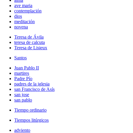
alma
ave maria
contemplación
dios
meditación
novena
Teresa de Ávila
teresa de calcuta
Teresa de Lisieux
Santos
Juan Pablo II
martires
Padre Pío
padres de la iglesia
san Francisco de Asís
san jose
san pablo
Tiempo ordinario
Tiempos litúrgicos
adviento