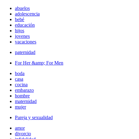
abuelos
adolescencia
bebé
educación
hijos
jovenes
vacaciones
paternidad
For Her &amp; For Men
boda
casa
cocina
embarazo
hombre
maternidad
mujer
Pareja y sexualidad
amor
divorcio