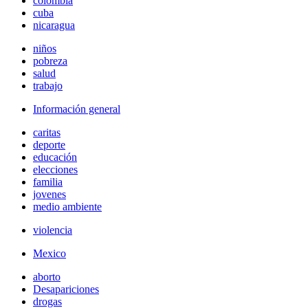
colombia
cuba
nicaragua
niños
pobreza
salud
trabajo
Información general
caritas
deporte
educación
elecciones
familia
jovenes
medio ambiente
violencia
Mexico
aborto
Desapariciones
drogas