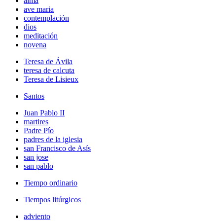
alma
ave maria
contemplación
dios
meditación
novena
Teresa de Ávila
teresa de calcuta
Teresa de Lisieux
Santos
Juan Pablo II
martires
Padre Pío
padres de la iglesia
san Francisco de Asís
san jose
san pablo
Tiempo ordinario
Tiempos litúrgicos
adviento