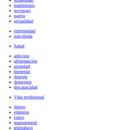
infidelidad
matrimonio
noviazgo
pareja
sexualidad
enfermedad
psicología
Salud
adiccion
alimentación
ansiedad
bienestar
deporte
depresion
discapacidad
Vida profesional
dinero
empresa
estres
management
teletrabajo