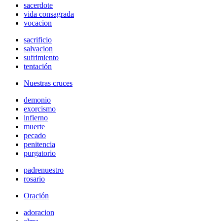
sacerdote
vida consagrada
vocacion
sacrificio
salvacion
sufrimiento
tentación
Nuestras cruces
demonio
exorcismo
infierno
muerte
pecado
penitencia
purgatorio
padrenuestro
rosario
Oración
adoracion