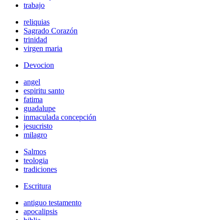
trabajo
reliquias
Sagrado Corazón
trinidad
virgen maria
Devocion
angel
espiritu santo
fatima
guadalupe
inmaculada concepción
jesucristo
milagro
Salmos
teologia
tradiciones
Escritura
antiguo testamento
apocalipsis