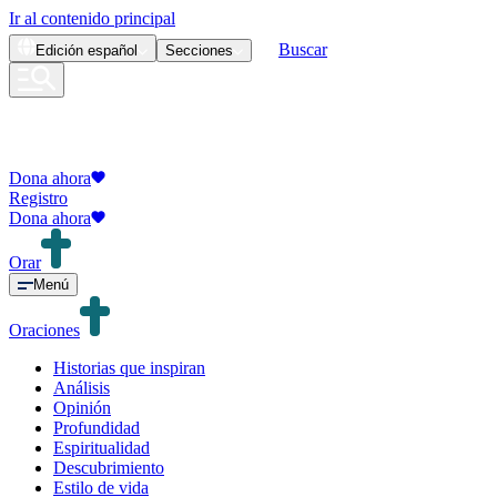
Ir al contenido principal
Buscar
Edición
español
Secciones
Dona ahora
Registro
Dona ahora
Orar
Menú
Oraciones
Historias que inspiran
Análisis
Opinión
Profundidad
Espiritualidad
Descubrimiento
Estilo de vida