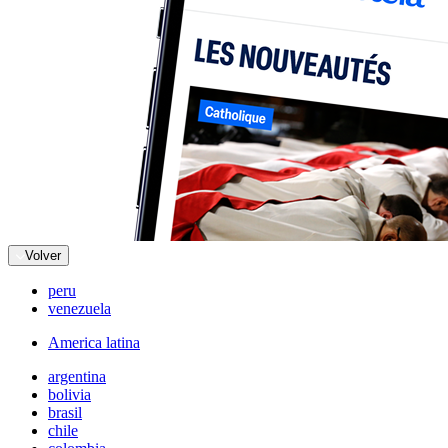
Volver
peru
venezuela
America latina
argentina
bolivia
brasil
chile