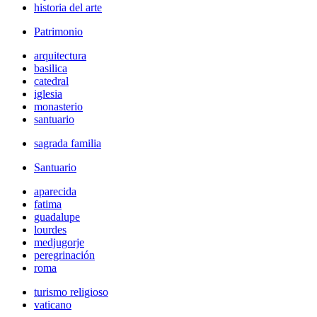
historia del arte
Patrimonio
arquitectura
basilica
catedral
iglesia
monasterio
santuario
sagrada familia
Santuario
aparecida
fatima
guadalupe
lourdes
medjugorje
peregrinación
roma
turismo religioso
vaticano