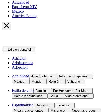
Actualidad
Papa Leon XIV
México
América Latina
Edición
español
Adiccion
Adolescencia
Adopción
Actualidad
America latina
Información general
Mexico
Mundo
Religión
Vaticano
Estilo de vida
Familia
For Her &amp; For Men
Pareja y sexualidad
Salud
Vida profesional
Espiritualidad
Devocion
Escritura
Misa y sacramentos
Misionero
Nuestras cruces