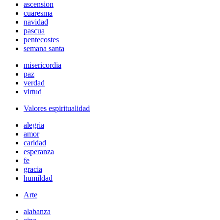
ascension
cuaresma
navidad
pascua
pentecostes
semana santa
misericordia
paz
verdad
virtud
Valores espiritualidad
alegria
amor
caridad
esperanza
fe
gracia
humildad
Arte
alabanza