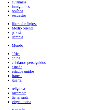
eutanasia
inmigrantes
política
secuestro
libertad religiosa
Medio oriente
pakistan
ucrania
Mundo
áfrica
china
cristianos perseguidos
españa
estados unidos
francia
guerra
religiosas
sacerdote
tierra santa
virgen maria