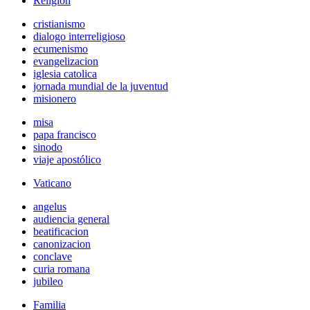
Religión
cristianismo
dialogo interreligioso
ecumenismo
evangelizacion
iglesia catolica
jornada mundial de la juventud
misionero
misa
papa francisco
sinodo
viaje apostólico
Vaticano
angelus
audiencia general
beatificacion
canonizacion
conclave
curia romana
jubileo
Familia