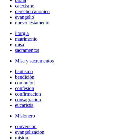
biblia
catecismo
derecho canonico
evangelio
nuevo testamento
liturgia
matrimonio
misa
sacramentos
Misa y sacramentos
bautismo
bendición
comunion
confesion
confirmacion
consagracion
eucaristia
Misionero
conversion
evangelizacion
mision