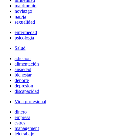
infidelidad
matrimonio
noviazgo
pareja
sexualidad
enfermedad
psicología
Salud
adiccion
alimentación
ansiedad
bienestar
deporte
depresion
discapacidad
Vida profesional
dinero
empresa
estres
management
teletrabajo