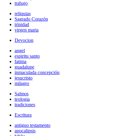
trabajo
reliquias
Sagrado Corazón
trinidad
virgen maria
Devocion
angel
espiritu santo
fatima
guadalupe
inmaculada concepción
jesucristo
milagro
Salmos
teologia
tradiciones
Escritura
antiguo testamento
apocalipsis