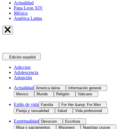
Actualidad
Papa Leon XIV
México
América Latina
Edición
español
Adiccion
Adolescencia
Adopción
Actualidad
America latina
Información general
Mexico
Mundo
Religión
Vaticano
Estilo de vida
Familia
For Her &amp; For Men
Pareja y sexualidad
Salud
Vida profesional
Espiritualidad
Devocion
Escritura
Misa y sacramentos
Misionero
Nuestras cruces