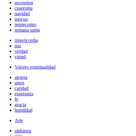
ascension
cuaresma
navidad
pascua
pentecostes
semana santa
misericordia
paz
verdad
virtud
Valores espiritualidad
alegria
amor
caridad
esperanza
fe
gracia
humildad
Arte
alabanza