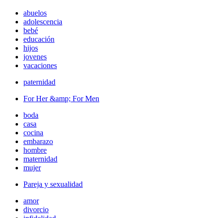
abuelos
adolescencia
bebé
educación
hijos
jovenes
vacaciones
paternidad
For Her &amp; For Men
boda
casa
cocina
embarazo
hombre
maternidad
mujer
Pareja y sexualidad
amor
divorcio