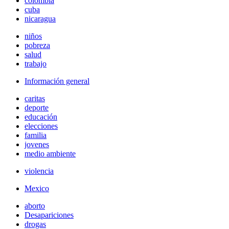
colombia
cuba
nicaragua
niños
pobreza
salud
trabajo
Información general
caritas
deporte
educación
elecciones
familia
jovenes
medio ambiente
violencia
Mexico
aborto
Desapariciones
drogas