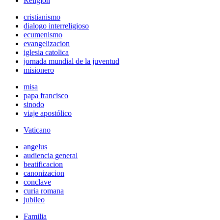
Religión
cristianismo
dialogo interreligioso
ecumenismo
evangelizacion
iglesia catolica
jornada mundial de la juventud
misionero
misa
papa francisco
sinodo
viaje apostólico
Vaticano
angelus
audiencia general
beatificacion
canonizacion
conclave
curia romana
jubileo
Familia