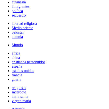
eutanasia
inmigrantes
política
secuestro
libertad religiosa
Medio oriente
pakistan
ucrania
Mundo
áfrica
china
cristianos perseguidos
españa
estados unidos
francia
guerra
religiosas
sacerdote
tierra santa
virgen maria