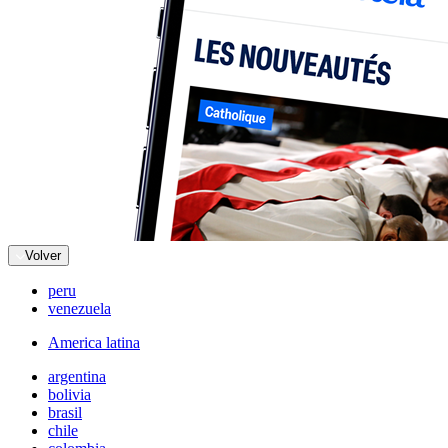
Volver
peru
venezuela
America latina
argentina
bolivia
brasil
chile