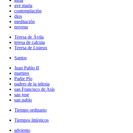
alma
ave maria
contemplación
dios
meditación
novena
Teresa de Ávila
teresa de calcuta
Teresa de Lisieux
Santos
Juan Pablo II
martires
Padre Pío
padres de la iglesia
san Francisco de Asís
san jose
san pablo
Tiempo ordinario
Tiempos litúrgicos
adviento