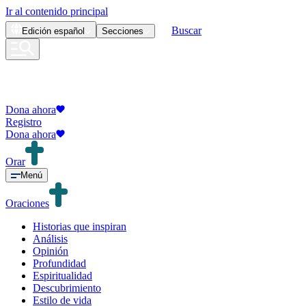
Ir al contenido principal
Buscar
Edición
español
Secciones
Dona ahora
Registro
Dona ahora
Orar
Menú
Oraciones
Historias que inspiran
Análisis
Opinión
Profundidad
Espiritualidad
Descubrimiento
Estilo de vida