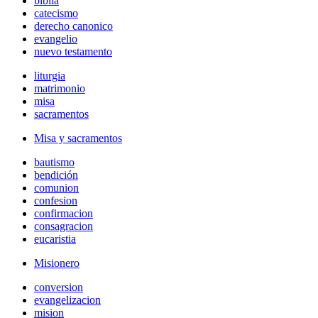
biblia
catecismo
derecho canonico
evangelio
nuevo testamento
liturgia
matrimonio
misa
sacramentos
Misa y sacramentos
bautismo
bendición
comunion
confesion
confirmacion
consagracion
eucaristia
Misionero
conversion
evangelizacion
mision