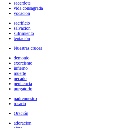
sacerdote
vida consagrada
vocacion
sacrificio
salvacion
sufrimiento
tentación
Nuestras cruces
demonio
exorcismo
infierno
muerte
pecado
penitencia
purgatorio
padrenuestro
rosario
Oración
adoracion