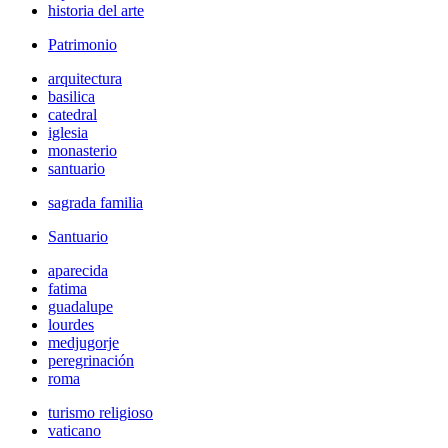
historia del arte
Patrimonio
arquitectura
basilica
catedral
iglesia
monasterio
santuario
sagrada familia
Santuario
aparecida
fatima
guadalupe
lourdes
medjugorje
peregrinación
roma
turismo religioso
vaticano