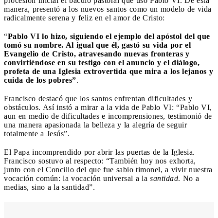
procesión inicial el báculo pastoral que uso Pablo VI. De esta
manera, presentó a los nuevos santos como un modelo de vida
radicalmente serena y feliz en el amor de Cristo:
“
Pablo VI lo hizo, siguiendo el ejemplo del apóstol del que
tomó su nombre. Al igual que él, gastó su vida por el
Evangelio de Cristo, atravesando nuevas fronteras y
convirtiéndose en su testigo con el anuncio y el diálogo,
profeta de una Iglesia extrovertida que mira a los lejanos y
cuida de los pobres”
.
Francisco destacó que los santos enfrentan dificultades y
obstáculos. Así instó a mirar a la vida de Pablo VI: “Pablo VI,
aun en medio de dificultades e incomprensiones, testimonió de
una manera apasionada la belleza y la alegría de seguir
totalmente a Jesús”.
El Papa incomprendido por abrir las puertas de la Iglesia.
Francisco sostuvo al respecto: “También hoy nos exhorta,
junto con el Concilio del que fue sabio timonel, a vivir nuestra
vocación común: la vocación universal a la
santidad
. No a
medias, sino a la santidad”.