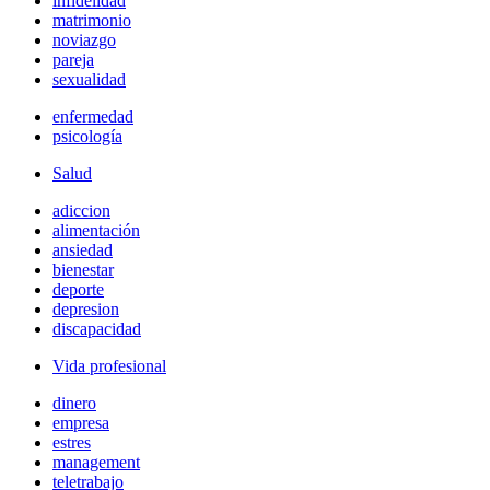
infidelidad
matrimonio
noviazgo
pareja
sexualidad
enfermedad
psicología
Salud
adiccion
alimentación
ansiedad
bienestar
deporte
depresion
discapacidad
Vida profesional
dinero
empresa
estres
management
teletrabajo