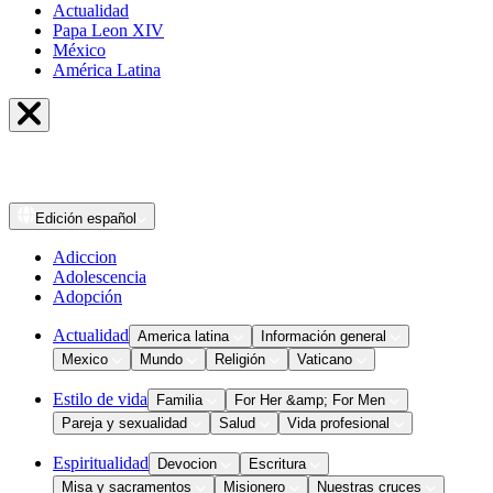
Actualidad
Papa Leon XIV
México
América Latina
Edición
español
Adiccion
Adolescencia
Adopción
Actualidad
America latina
Información general
Mexico
Mundo
Religión
Vaticano
Estilo de vida
Familia
For Her &amp; For Men
Pareja y sexualidad
Salud
Vida profesional
Espiritualidad
Devocion
Escritura
Misa y sacramentos
Misionero
Nuestras cruces