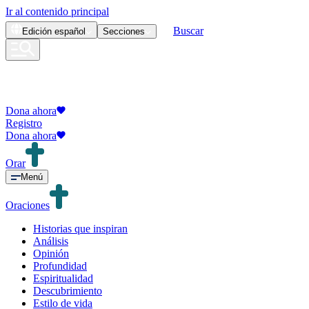
Ir al contenido principal
Buscar
Edición
español
Secciones
Dona ahora
Registro
Dona ahora
Orar
Menú
Oraciones
Historias que inspiran
Análisis
Opinión
Profundidad
Espiritualidad
Descubrimiento
Estilo de vida