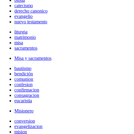
biblia
catecismo
derecho canonico
evangelio
nuevo testamento
liturgia
matrimonio
misa
sacramentos
Misa y sacramentos
bautismo
bendición
comunion
confesion
confirmacion
consagracion
eucaristia
Misionero
conversion
evangelizacion
mision