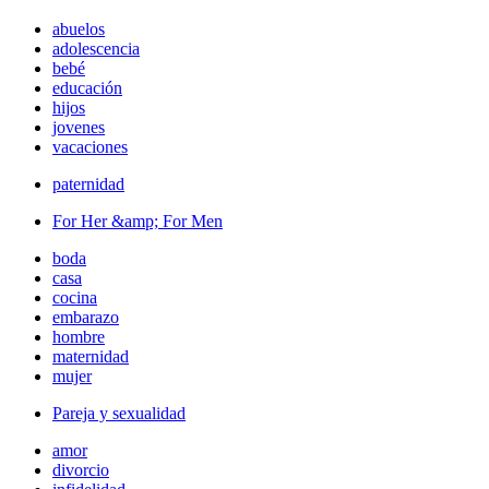
abuelos
adolescencia
bebé
educación
hijos
jovenes
vacaciones
paternidad
For Her &amp; For Men
boda
casa
cocina
embarazo
hombre
maternidad
mujer
Pareja y sexualidad
amor
divorcio