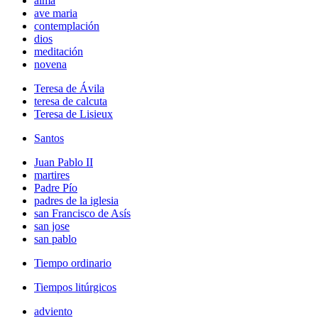
alma
ave maria
contemplación
dios
meditación
novena
Teresa de Ávila
teresa de calcuta
Teresa de Lisieux
Santos
Juan Pablo II
martires
Padre Pío
padres de la iglesia
san Francisco de Asís
san jose
san pablo
Tiempo ordinario
Tiempos litúrgicos
adviento