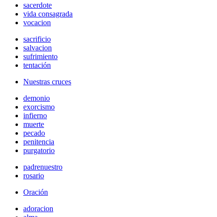
sacerdote
vida consagrada
vocacion
sacrificio
salvacion
sufrimiento
tentación
Nuestras cruces
demonio
exorcismo
infierno
muerte
pecado
penitencia
purgatorio
padrenuestro
rosario
Oración
adoracion