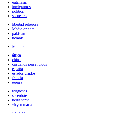
eutanasia
inmigrantes
política
secuestro
libertad religiosa
Medio oriente
pakistan
ucrania
Mundo
áfrica
china
cristianos perseguidos
españa
estados unidos
francia
guerra
religiosas
sacerdote
tierra santa
virgen maria