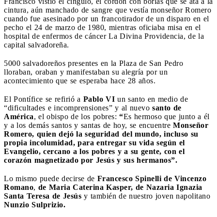
Francisco vistió el cíngulo, el cordón con borlas que se ata a la
cintura, aún manchado de sangre que vestía monseñor Romero
cuando fue asesinado por un francotirador de un disparo en el
pecho el 24 de marzo de 1980, mientras oficiaba misa en el
hospital de enfermos de cáncer La Divina Providencia, de la
capital salvadoreña.
5000 salvadoreños presentes en la Plaza de San Pedro
lloraban, oraban y manifestaban su alegría por un
acontecimiento que se esperaba hace 28 años.
El Pontífice se refirió a
Pablo VI
un santo en medio de
“dificultades e incomprensiones” y al nuevo
santo de
América
, el obispo de los pobres:
“
Es hermoso que junto a él
y a los demás santos y santas de hoy, se encuentre
Monseñor
Romero, quien dejó la seguridad del mundo, incluso su
propia incolumidad, para entregar su vida según el
Evangelio, cercano a los pobres y a su gente, con el
corazón magnetizado por Jesús y sus hermanos”.
Lo mismo puede decirse de
Francesco Spinelli de Vincenzo
Romano
,
de Maria Caterina Kasper, de Nazaria Ignazia
Santa Teresa de Jesús
y también de nuestro joven napolitano
Nunzio Sulprizio.