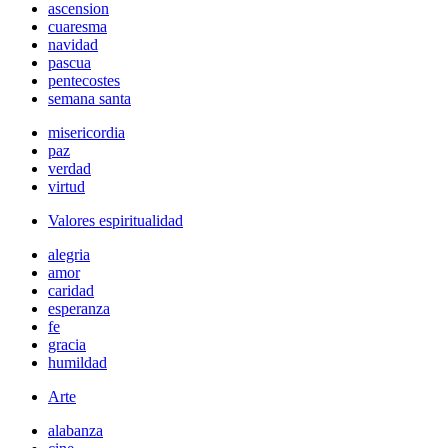
ascension
cuaresma
navidad
pascua
pentecostes
semana santa
misericordia
paz
verdad
virtud
Valores espiritualidad
alegria
amor
caridad
esperanza
fe
gracia
humildad
Arte
alabanza