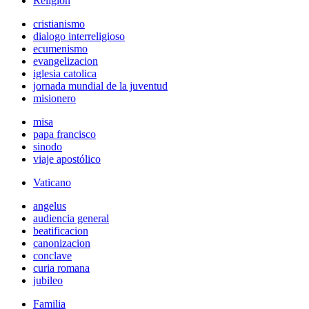
Religión
cristianismo
dialogo interreligioso
ecumenismo
evangelizacion
iglesia catolica
jornada mundial de la juventud
misionero
misa
papa francisco
sinodo
viaje apostólico
Vaticano
angelus
audiencia general
beatificacion
canonizacion
conclave
curia romana
jubileo
Familia