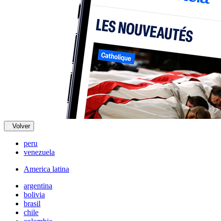
Volver
peru
venezuela
America latina
argentina
bolivia
brasil
chile