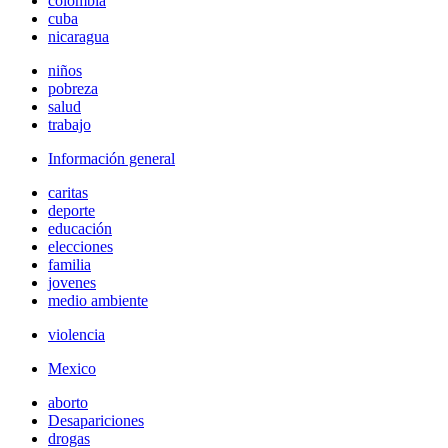
colombia
cuba
nicaragua
niños
pobreza
salud
trabajo
Información general
caritas
deporte
educación
elecciones
familia
jovenes
medio ambiente
violencia
Mexico
aborto
Desapariciones
drogas