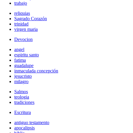
trabajo
reliquias
Sagrado Corazón
trinidad
virgen maria
Devocion
angel
espiritu santo
fatima
guadalupe
inmaculada concepción
jesucristo
milagro
Salmos
teologia
tradiciones
Escritura
antiguo testamento
apocalipsis