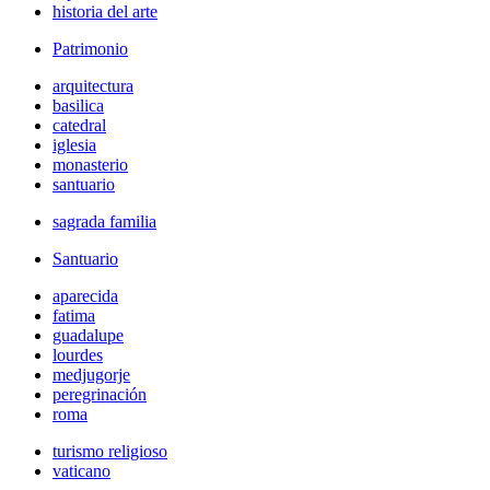
historia del arte
Patrimonio
arquitectura
basilica
catedral
iglesia
monasterio
santuario
sagrada familia
Santuario
aparecida
fatima
guadalupe
lourdes
medjugorje
peregrinación
roma
turismo religioso
vaticano