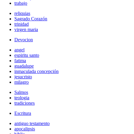
trabajo
reliquias
Sagrado Corazón
trinidad
virgen maria
Devocion
angel
espiritu santo
fatima
guadalupe
inmaculada concepción
jesucristo
milagro
Salmos
teologia
tradiciones
Escritura
antiguo testamento
apocalipsis