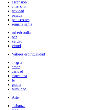
ascension
cuaresma
navidad
pascua
pentecostes
semana santa
misericordia
paz
verdad
virtud
Valores espiritualidad
alegria
amor
caridad
esperanza
fe
gracia
humildad
Arte
alabanza