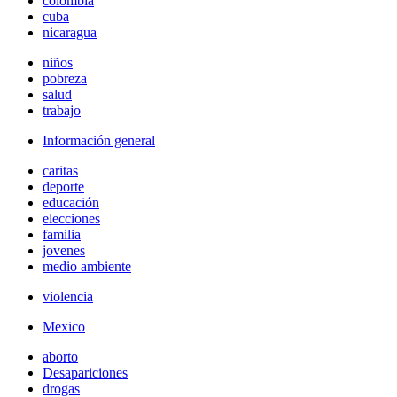
colombia
cuba
nicaragua
niños
pobreza
salud
trabajo
Información general
caritas
deporte
educación
elecciones
familia
jovenes
medio ambiente
violencia
Mexico
aborto
Desapariciones
drogas