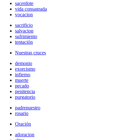
sacerdote
vida consagrada
vocacion
sacrificio
salvacion
sufrimiento
tentación
Nuestras cruces
demonio
exorcismo
infierno
muerte
pecado
penitencia
purgatorio
padrenuestro
rosario
Oración
adoracion