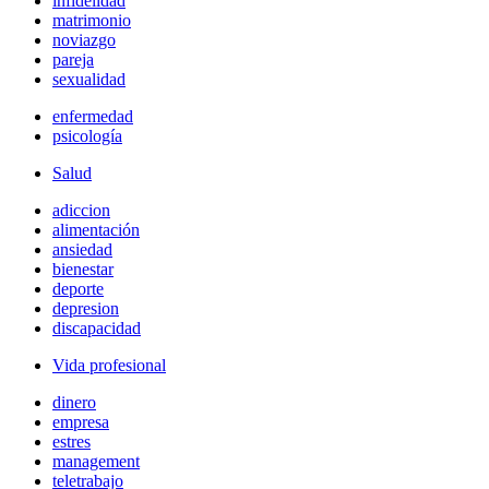
infidelidad
matrimonio
noviazgo
pareja
sexualidad
enfermedad
psicología
Salud
adiccion
alimentación
ansiedad
bienestar
deporte
depresion
discapacidad
Vida profesional
dinero
empresa
estres
management
teletrabajo