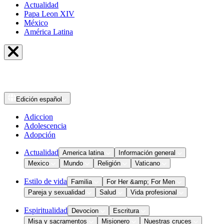
Actualidad
Papa Leon XIV
México
América Latina
Edición
español
Adiccion
Adolescencia
Adopción
Actualidad
America latina
Información general
Mexico
Mundo
Religión
Vaticano
Estilo de vida
Familia
For Her &amp; For Men
Pareja y sexualidad
Salud
Vida profesional
Espiritualidad
Devocion
Escritura
Misa y sacramentos
Misionero
Nuestras cruces