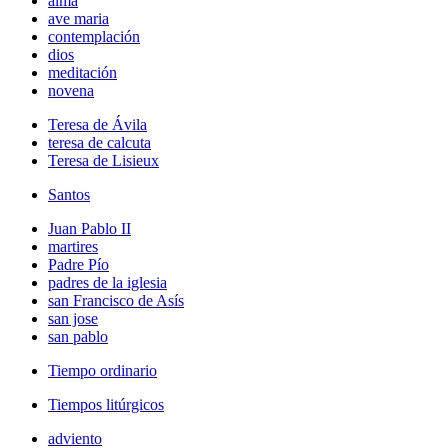
alma
ave maria
contemplación
dios
meditación
novena
Teresa de Ávila
teresa de calcuta
Teresa de Lisieux
Santos
Juan Pablo II
martires
Padre Pío
padres de la iglesia
san Francisco de Asís
san jose
san pablo
Tiempo ordinario
Tiempos litúrgicos
adviento