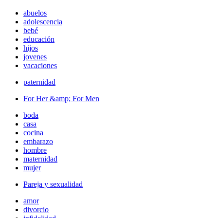
abuelos
adolescencia
bebé
educación
hijos
jovenes
vacaciones
paternidad
For Her &amp; For Men
boda
casa
cocina
embarazo
hombre
maternidad
mujer
Pareja y sexualidad
amor
divorcio