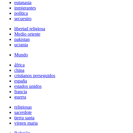
eutanasia
inmigrantes
política
secuestro
libertad religiosa
Medio oriente
pakistan
ucrania
Mundo
áfrica
china
cristianos perseguidos
españa
estados unidos
francia
guerra
religiosas
sacerdote
tierra santa
virgen maria