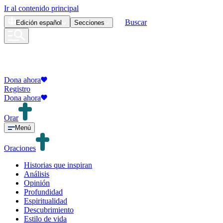
Ir al contenido principal
Buscar
Edición
español
Secciones
Dona ahora
Registro
Dona ahora
Orar
Menú
Oraciones
Historias que inspiran
Análisis
Opinión
Profundidad
Espiritualidad
Descubrimiento
Estilo de vida