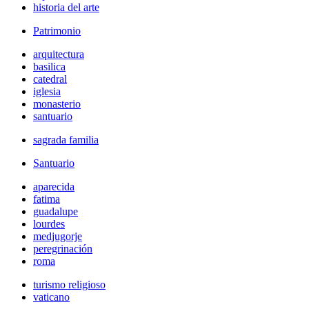
historia del arte
Patrimonio
arquitectura
basilica
catedral
iglesia
monasterio
santuario
sagrada familia
Santuario
aparecida
fatima
guadalupe
lourdes
medjugorje
peregrinación
roma
turismo religioso
vaticano