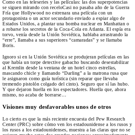
Como en las teleseries y las películas: las dos superpotencias
se siguen mirando con recelo
Casi no pasaba año de la Guerra
Fría que Hollywood no estrenara una película con un
protagonista o un actor secundario enviado a espiar algo de
Estados Unidos, a plantar una bomba nuclear en Manhattan o
a robarse los secretos de la Coca-Cola en Atlanta. El espía era
torvo, venía desde la Unión Soviética, hablaba arrastrando la
“erre”, llamaba a sus superiores “camaradas” y se llamaba
Boris.
Ignoro si en la Unión Soviética se produjeran películas en las
que había un torpe detective gabacho buscando desestabilizar
al Kremlin desde la ventana de un hotel cinco estrellas,
mascando chicle y llamando “Darling” a la matrona rusa que
le asignaron como guía turística (sin reparar que llevaba
tremendo pistolón colgado del cinto). Seguro que sí las hubo.
Y que dejaron huella en los espectadores. Huella que, ahora
mismo, no acaba de borrarse…
Visiones muy desfavorables unos de otros
Lo cierto es que la más reciente encuesta del Pew Research
Center (PRC) sobre cómo ven los estadounidense a los rusos y
los rusos a los estadounidenses, muestra a las claras que no se