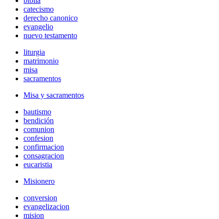
biblia
catecismo
derecho canonico
evangelio
nuevo testamento
liturgia
matrimonio
misa
sacramentos
Misa y sacramentos
bautismo
bendición
comunion
confesion
confirmacion
consagracion
eucaristia
Misionero
conversion
evangelizacion
mision