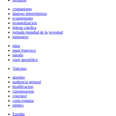
Religión
cristianismo
dialogo interreligioso
ecumenismo
evangelizacion
iglesia catolica
jornada mundial de la juventud
misionero
misa
papa francisco
sinodo
viaje apostólico
Vaticano
angelus
audiencia general
beatificacion
canonizacion
conclave
curia romana
jubileo
Familia