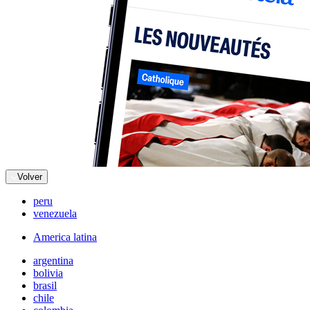
Volver
peru
venezuela
America latina
argentina
bolivia
brasil
chile