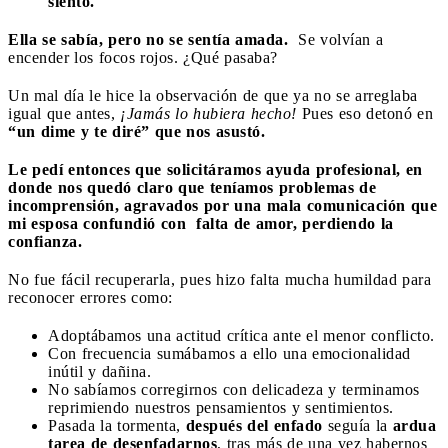
siento.
Ella se sabía, pero no se sentía amada.
Se volvían a
encender los focos
rojos. ¿Qué pasaba?
Un mal día le hice la observación de que ya no se arreglaba
igual que antes,
¡Jamás lo hubiera hecho!
Pues eso detonó en
“un dime y te diré”
que nos asustó.
Le pedí entonces que solicitáramos ayuda profesional,
en
donde nos quedó claro que teníamos problemas de
incomprensión, agravados por una mala comunicación que
mi esposa
confundió con
falta de amor, perdiendo la
confianza.
No fue fácil recuperarla, pues hizo falta mucha humildad para
reconocer errores como:
Adoptábamos una actitud crítica ante el menor conflicto.
Con frecuencia sumábamos a ello una emocionalidad
inútil y dañina.
No sabíamos corregirnos con delicadeza y terminamos
reprimiendo nuestros pensamientos y sentimientos.
Pasada la tormenta,
después del enfado
seguía la
ardua
tarea de desenfadarnos
, tras más de una vez habernos