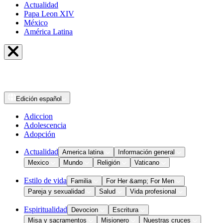
Actualidad
Papa Leon XIV
México
América Latina
Edición
español
Adiccion
Adolescencia
Adopción
Actualidad
America latina
Información general
Mexico
Mundo
Religión
Vaticano
Estilo de vida
Familia
For Her &amp; For Men
Pareja y sexualidad
Salud
Vida profesional
Espiritualidad
Devocion
Escritura
Misa y sacramentos
Misionero
Nuestras cruces