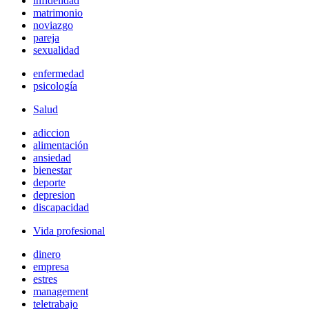
infidelidad
matrimonio
noviazgo
pareja
sexualidad
enfermedad
psicología
Salud
adiccion
alimentación
ansiedad
bienestar
deporte
depresion
discapacidad
Vida profesional
dinero
empresa
estres
management
teletrabajo