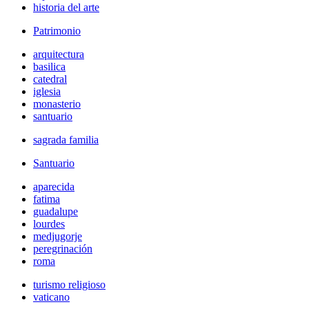
historia del arte
Patrimonio
arquitectura
basilica
catedral
iglesia
monasterio
santuario
sagrada familia
Santuario
aparecida
fatima
guadalupe
lourdes
medjugorje
peregrinación
roma
turismo religioso
vaticano