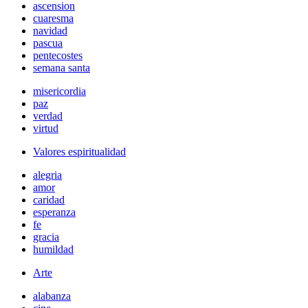
ascension
cuaresma
navidad
pascua
pentecostes
semana santa
misericordia
paz
verdad
virtud
Valores espiritualidad
alegria
amor
caridad
esperanza
fe
gracia
humildad
Arte
alabanza