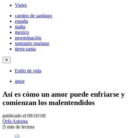
Viajes
camino de santiago
españa
malta
mexico
peregrinación
santuario mariano
tierra santa
✕
Estilo de vida
amor
Así es cómo un amor puede enfriarse y
comienzan los malentendidos
publicado el 09/10/18
|
Orfa Astorga
|
5
min de lectura