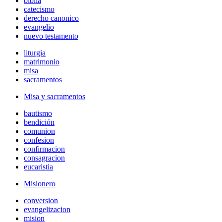
biblia
catecismo
derecho canonico
evangelio
nuevo testamento
liturgia
matrimonio
misa
sacramentos
Misa y sacramentos
bautismo
bendición
comunion
confesion
confirmacion
consagracion
eucaristia
Misionero
conversion
evangelizacion
mision