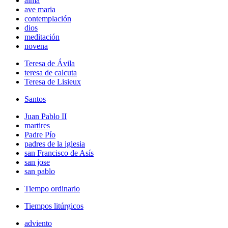
alma
ave maria
contemplación
dios
meditación
novena
Teresa de Ávila
teresa de calcuta
Teresa de Lisieux
Santos
Juan Pablo II
martires
Padre Pío
padres de la iglesia
san Francisco de Asís
san jose
san pablo
Tiempo ordinario
Tiempos litúrgicos
adviento