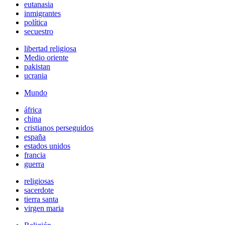
eutanasia
inmigrantes
política
secuestro
libertad religiosa
Medio oriente
pakistan
ucrania
Mundo
áfrica
china
cristianos perseguidos
españa
estados unidos
francia
guerra
religiosas
sacerdote
tierra santa
virgen maria