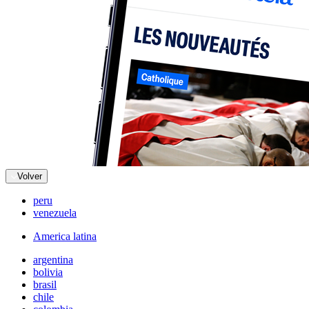
Volver
peru
venezuela
America latina
argentina
bolivia
brasil
chile