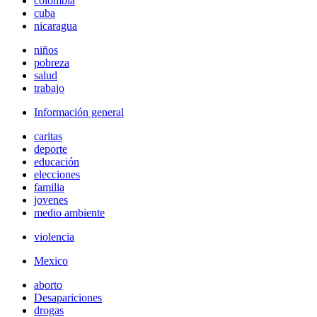
colombia
cuba
nicaragua
niños
pobreza
salud
trabajo
Información general
caritas
deporte
educación
elecciones
familia
jovenes
medio ambiente
violencia
Mexico
aborto
Desapariciones
drogas