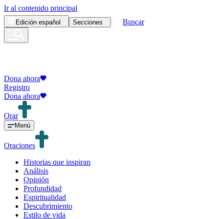
Ir al contenido principal
Buscar
Edición
español
Secciones
Dona ahora
Registro
Dona ahora
Orar
Menú
Oraciones
Historias que inspiran
Análisis
Opinión
Profundidad
Espiritualidad
Descubrimiento
Estilo de vida