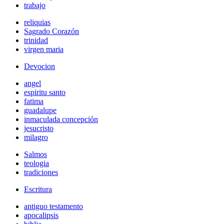
trabajo
reliquias
Sagrado Corazón
trinidad
virgen maria
Devocion
angel
espiritu santo
fatima
guadalupe
inmaculada concepción
jesucristo
milagro
Salmos
teologia
tradiciones
Escritura
antiguo testamento
apocalipsis