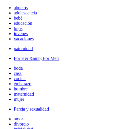
abuelos
adolescencia
bebé
educación
hijos
jovenes
vacaciones
paternidad
For Her &amp; For Men
boda
casa
cocina
embarazo
hombre
maternidad
mujer
Pareja y sexualidad
amor
divorcio