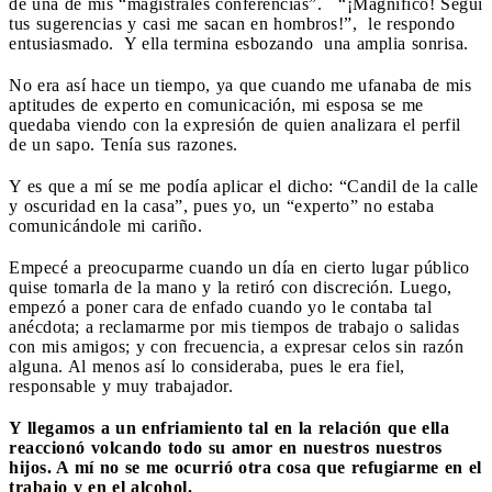
de una de mis “magistrales conferencias”. “¡Magnífico! Seguí
tus sugerencias y casi me sacan en hombros!”, le respondo
entusiasmado.
Y ella termina
esbozando una amplia sonrisa.
No era así hace un tiempo, ya que cuando me ufanaba de mis
aptitudes de experto en comunicación, mi esposa se me
quedaba viendo con la expresión de quien analizara el perfil
de un sapo. Tenía sus razones.
Y es que a mí se me podía aplicar el dicho: “Candil de la calle
y oscuridad en la casa”, pues yo, un “experto” no estaba
comunicándole mi cariño.
Empecé a preocuparme cuando un día en cierto lugar público
quise tomarla de la mano y la retiró con discreción. Luego,
empezó a poner cara de enfado cuando yo le contaba tal
anécdota; a reclamarme por mis tiempos de trabajo o salidas
con mis amigos; y con frecuencia, a expresar celos sin razón
alguna. Al menos así lo consideraba, pues le era fiel,
responsable y muy trabajador.
Y llegamos a un enfriamiento tal en la relación que ella
reaccionó volcando todo su amor en nuestros nuestros
hijos. A mí no se me ocurrió otra cosa que refugiarme en el
trabajo y en el alcohol.