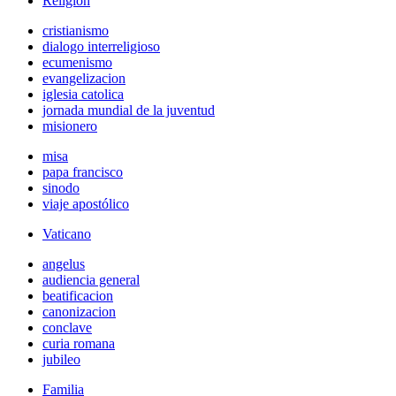
Religión
cristianismo
dialogo interreligioso
ecumenismo
evangelizacion
iglesia catolica
jornada mundial de la juventud
misionero
misa
papa francisco
sinodo
viaje apostólico
Vaticano
angelus
audiencia general
beatificacion
canonizacion
conclave
curia romana
jubileo
Familia