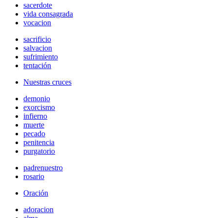
sacerdote
vida consagrada
vocacion
sacrificio
salvacion
sufrimiento
tentación
Nuestras cruces
demonio
exorcismo
infierno
muerte
pecado
penitencia
purgatorio
padrenuestro
rosario
Oración
adoracion