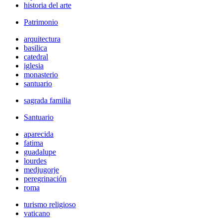
historia del arte
Patrimonio
arquitectura
basilica
catedral
iglesia
monasterio
santuario
sagrada familia
Santuario
aparecida
fatima
guadalupe
lourdes
medjugorje
peregrinación
roma
turismo religioso
vaticano