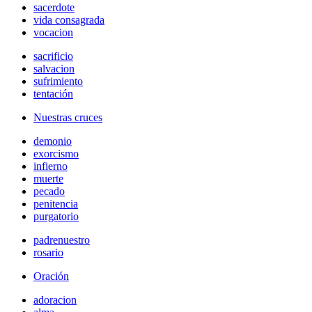
sacerdote
vida consagrada
vocacion
sacrificio
salvacion
sufrimiento
tentación
Nuestras cruces
demonio
exorcismo
infierno
muerte
pecado
penitencia
purgatorio
padrenuestro
rosario
Oración
adoracion