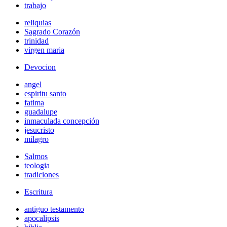
trabajo
reliquias
Sagrado Corazón
trinidad
virgen maria
Devocion
angel
espiritu santo
fatima
guadalupe
inmaculada concepción
jesucristo
milagro
Salmos
teologia
tradiciones
Escritura
antiguo testamento
apocalipsis