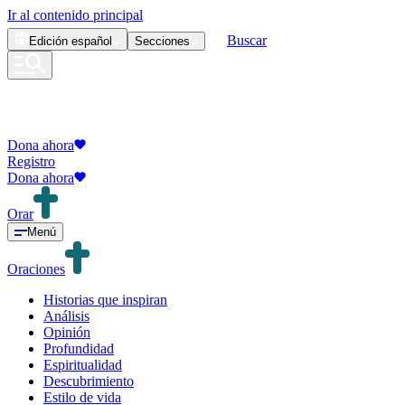
Ir al contenido principal
Buscar
Edición
español
Secciones
Dona ahora
Registro
Dona ahora
Orar
Menú
Oraciones
Historias que inspiran
Análisis
Opinión
Profundidad
Espiritualidad
Descubrimiento
Estilo de vida