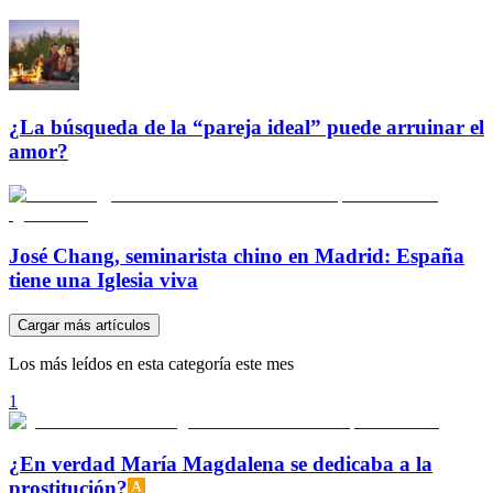
¿La búsqueda de la “pareja ideal” puede arruinar el
amor?
José Chang, seminarista chino en Madrid: España
tiene una Iglesia viva
Cargar más artículos
Los más leídos en esta categoría este mes
1
¿En verdad María Magdalena se dedicaba a la
prostitución?