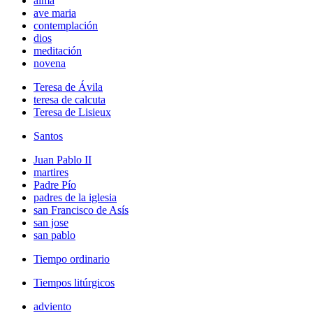
alma
ave maria
contemplación
dios
meditación
novena
Teresa de Ávila
teresa de calcuta
Teresa de Lisieux
Santos
Juan Pablo II
martires
Padre Pío
padres de la iglesia
san Francisco de Asís
san jose
san pablo
Tiempo ordinario
Tiempos litúrgicos
adviento