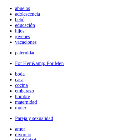
abuelos
adolescencia
bebé
educación
hijos
jovenes
vacaciones
paternidad
For Her &amp; For Men
boda
casa
cocina
embarazo
hombre
maternidad
mujer
Pareja y sexualidad
amor
divorcio