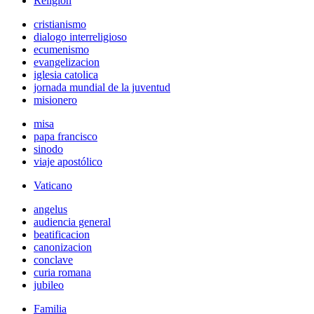
Religión
cristianismo
dialogo interreligioso
ecumenismo
evangelizacion
iglesia catolica
jornada mundial de la juventud
misionero
misa
papa francisco
sinodo
viaje apostólico
Vaticano
angelus
audiencia general
beatificacion
canonizacion
conclave
curia romana
jubileo
Familia