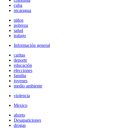
colombia
cuba
nicaragua
niños
pobreza
salud
trabajo
Información general
caritas
deporte
educación
elecciones
familia
jovenes
medio ambiente
violencia
Mexico
aborto
Desapariciones
drogas