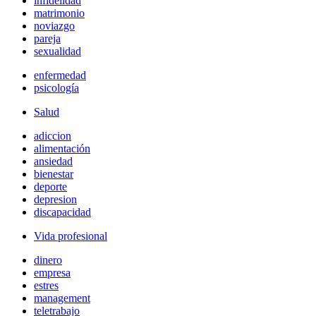
infidelidad
matrimonio
noviazgo
pareja
sexualidad
enfermedad
psicología
Salud
adiccion
alimentación
ansiedad
bienestar
deporte
depresion
discapacidad
Vida profesional
dinero
empresa
estres
management
teletrabajo