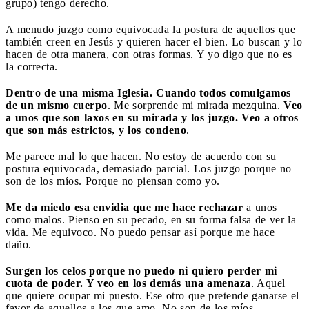
grupo) tengo derecho.
A menudo juzgo como equivocada la postura de aquellos que
también creen en Jesús y quieren hacer el bien. Lo buscan y lo
hacen de otra manera, con otras formas. Y yo digo que no es
la correcta.
Dentro de una misma Iglesia. Cuando todos comulgamos
de un mismo cuerpo
. Me sorprende mi mirada mezquina.
Veo
a unos que son laxos en su mirada y los juzgo. Veo a otros
que son más estrictos, y los condeno
.
Me parece mal lo que hacen. No estoy de acuerdo con su
postura equivocada, demasiado parcial. Los juzgo porque no
son de los míos. Porque no piensan como yo.
Me da miedo esa envidia que me hace rechazar
a unos
como malos. Pienso en su pecado, en su forma falsa de ver la
vida. Me equivoco. No puedo pensar así porque me hace
daño.
Surgen los celos porque no puedo ni quiero perder mi
cuota de poder. Y veo en los demás una amenaza
. Aquel
que quiere ocupar mi puesto. Ese otro que pretende ganarse el
favor de aquellos a los que amo. No son de los míos.