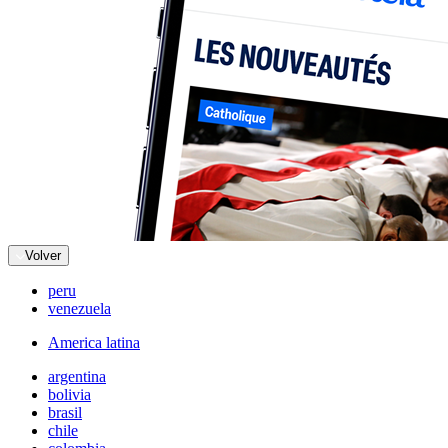
Volver
peru
venezuela
America latina
argentina
bolivia
brasil
chile