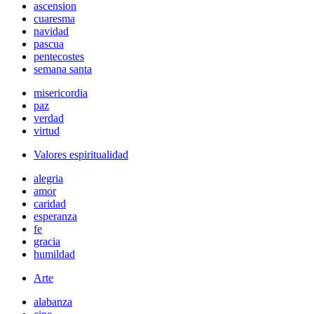
ascension
cuaresma
navidad
pascua
pentecostes
semana santa
misericordia
paz
verdad
virtud
Valores espiritualidad
alegria
amor
caridad
esperanza
fe
gracia
humildad
Arte
alabanza