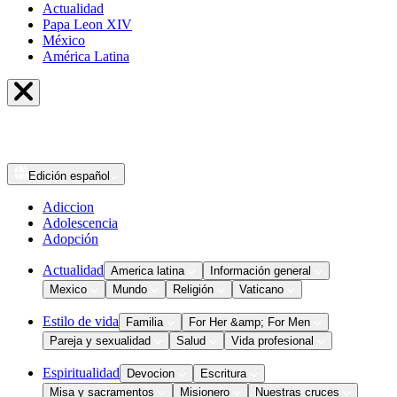
Actualidad
Papa Leon XIV
México
América Latina
Edición
español
Adiccion
Adolescencia
Adopción
Actualidad
America latina
Información general
Mexico
Mundo
Religión
Vaticano
Estilo de vida
Familia
For Her &amp; For Men
Pareja y sexualidad
Salud
Vida profesional
Espiritualidad
Devocion
Escritura
Misa y sacramentos
Misionero
Nuestras cruces