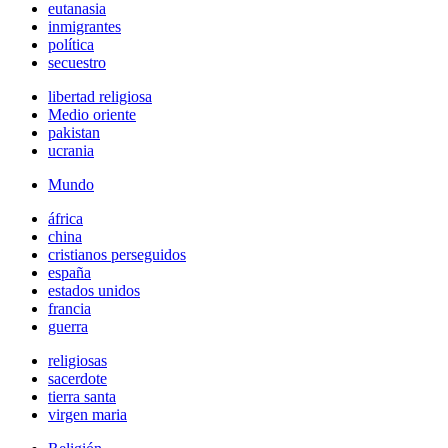
eutanasia
inmigrantes
política
secuestro
libertad religiosa
Medio oriente
pakistan
ucrania
Mundo
áfrica
china
cristianos perseguidos
españa
estados unidos
francia
guerra
religiosas
sacerdote
tierra santa
virgen maria