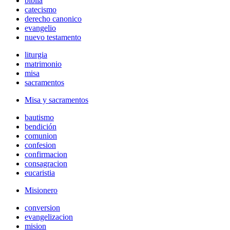
biblia
catecismo
derecho canonico
evangelio
nuevo testamento
liturgia
matrimonio
misa
sacramentos
Misa y sacramentos
bautismo
bendición
comunion
confesion
confirmacion
consagracion
eucaristia
Misionero
conversion
evangelizacion
mision