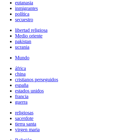
eutanasia
inmigrantes
política
secuestro
libertad religiosa
Medio oriente
pakistan
ucrania
Mundo
áfrica
china
cristianos perseguidos
españa
estados unidos
francia
guerra
religiosas
sacerdote
tierra santa
virgen maria