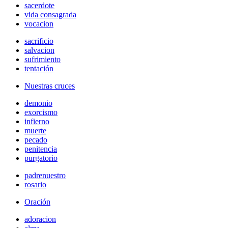
sacerdote
vida consagrada
vocacion
sacrificio
salvacion
sufrimiento
tentación
Nuestras cruces
demonio
exorcismo
infierno
muerte
pecado
penitencia
purgatorio
padrenuestro
rosario
Oración
adoracion