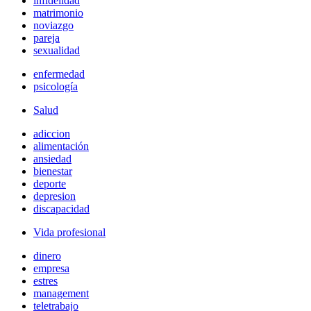
infidelidad
matrimonio
noviazgo
pareja
sexualidad
enfermedad
psicología
Salud
adiccion
alimentación
ansiedad
bienestar
deporte
depresion
discapacidad
Vida profesional
dinero
empresa
estres
management
teletrabajo