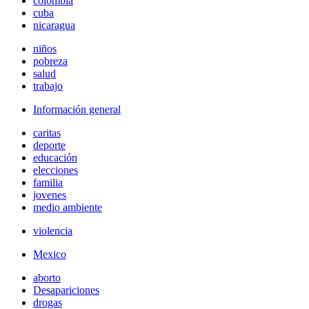
colombia
cuba
nicaragua
niños
pobreza
salud
trabajo
Información general
caritas
deporte
educación
elecciones
familia
jovenes
medio ambiente
violencia
Mexico
aborto
Desapariciones
drogas