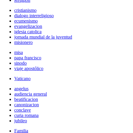
Religión
cristianismo
dialogo interreligioso
ecumenismo
evangelizacion
iglesia catolica
jornada mundial de la juventud
misionero
misa
papa francisco
sinodo
viaje apostólico
Vaticano
angelus
audiencia general
beatificacion
canonizacion
conclave
curia romana
jubileo
Familia