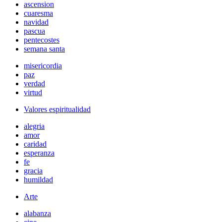
ascension
cuaresma
navidad
pascua
pentecostes
semana santa
misericordia
paz
verdad
virtud
Valores espiritualidad
alegria
amor
caridad
esperanza
fe
gracia
humildad
Arte
alabanza