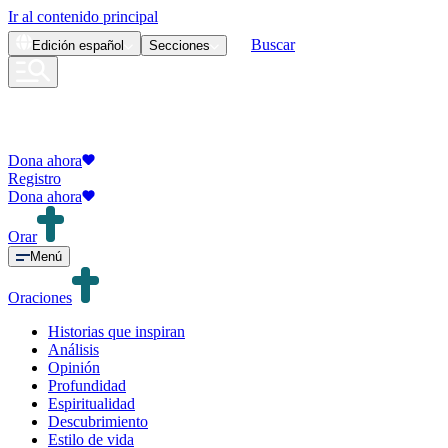
Ir al contenido principal
Buscar
Edición
español
Secciones
Dona ahora
Registro
Dona ahora
Orar
Menú
Oraciones
Historias que inspiran
Análisis
Opinión
Profundidad
Espiritualidad
Descubrimiento
Estilo de vida