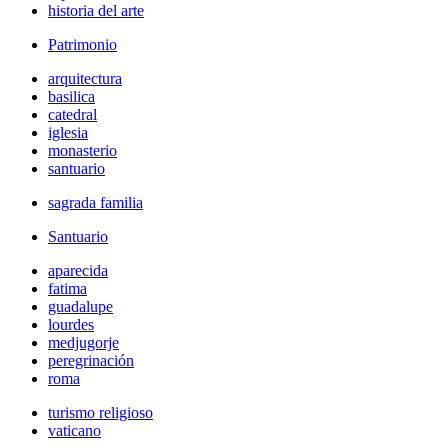
historia del arte
Patrimonio
arquitectura
basilica
catedral
iglesia
monasterio
santuario
sagrada familia
Santuario
aparecida
fatima
guadalupe
lourdes
medjugorje
peregrinación
roma
turismo religioso
vaticano