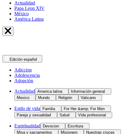
Actualidad
Papa Leon XIV
México
América Latina
Edición
español
Adiccion
Adolescencia
Adopción
Actualidad
America latina
Información general
Mexico
Mundo
Religión
Vaticano
Estilo de vida
Familia
For Her &amp; For Men
Pareja y sexualidad
Salud
Vida profesional
Espiritualidad
Devocion
Escritura
Misa y sacramentos
Misionero
Nuestras cruces