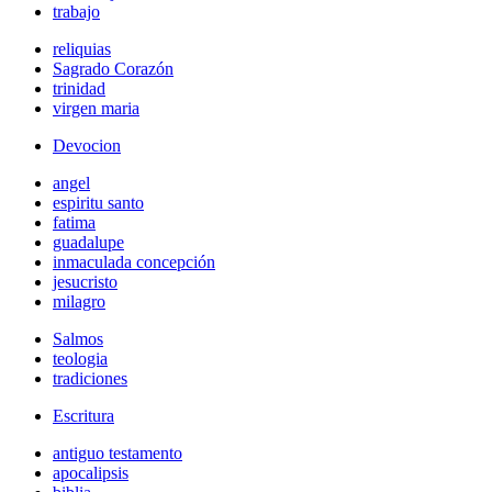
trabajo
reliquias
Sagrado Corazón
trinidad
virgen maria
Devocion
angel
espiritu santo
fatima
guadalupe
inmaculada concepción
jesucristo
milagro
Salmos
teologia
tradiciones
Escritura
antiguo testamento
apocalipsis