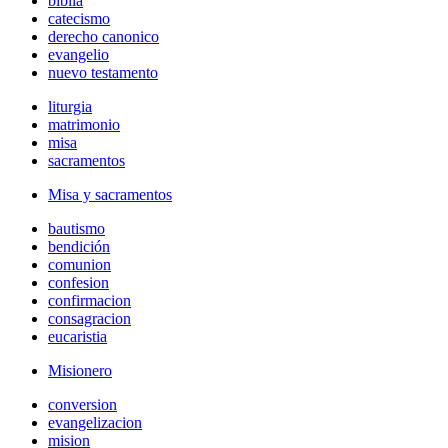
biblia
catecismo
derecho canonico
evangelio
nuevo testamento
liturgia
matrimonio
misa
sacramentos
Misa y sacramentos
bautismo
bendición
comunion
confesion
confirmacion
consagracion
eucaristia
Misionero
conversion
evangelizacion
mision