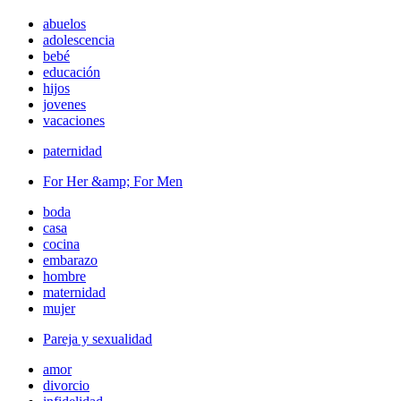
abuelos
adolescencia
bebé
educación
hijos
jovenes
vacaciones
paternidad
For Her &amp; For Men
boda
casa
cocina
embarazo
hombre
maternidad
mujer
Pareja y sexualidad
amor
divorcio