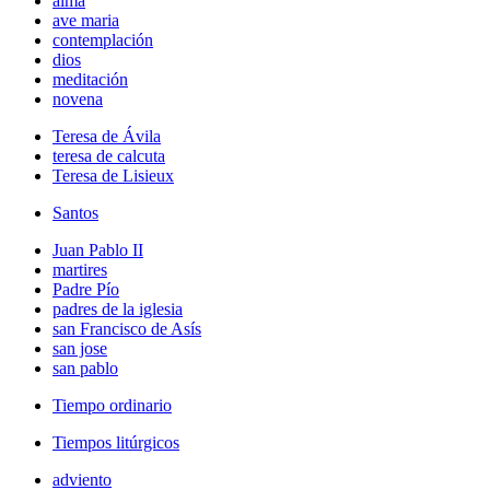
alma
ave maria
contemplación
dios
meditación
novena
Teresa de Ávila
teresa de calcuta
Teresa de Lisieux
Santos
Juan Pablo II
martires
Padre Pío
padres de la iglesia
san Francisco de Asís
san jose
san pablo
Tiempo ordinario
Tiempos litúrgicos
adviento