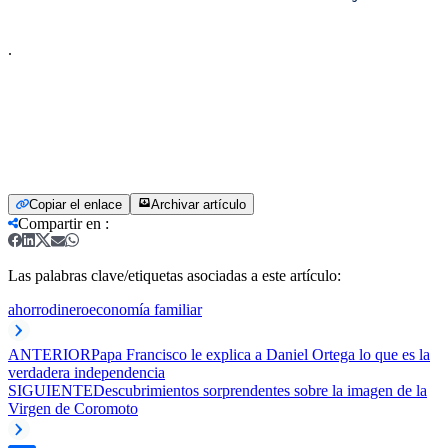
.
Copiar el enlace
Archivar artículo
Compartir en
:
Las palabras clave/etiquetas asociadas a este artículo:
ahorro
dinero
economía familiar
ANTERIOR
Papa Francisco le explica a Daniel Ortega lo que es la
verdadera independencia
SIGUIENTE
Descubrimientos sorprendentes sobre la imagen de la
Virgen de Coromoto