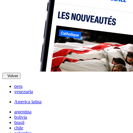
Volver
peru
venezuela
America latina
argentina
bolivia
brasil
chile