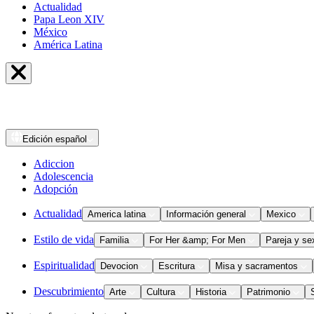
Actualidad
Papa Leon XIV
México
América Latina
Edición
español
Adiccion
Adolescencia
Adopción
Actualidad
America latina
Información general
Mexico
Estilo de vida
Familia
For Her &amp; For Men
Pareja y se
Espiritualidad
Devocion
Escritura
Misa y sacramentos
Descubrimiento
Arte
Cultura
Historia
Patrimonio