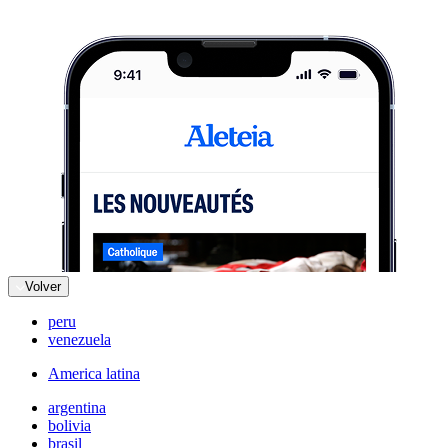
Volver
peru
venezuela
America latina
argentina
bolivia
brasil