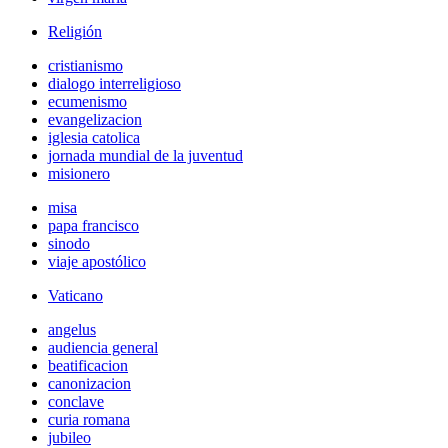
Religión
cristianismo
dialogo interreligioso
ecumenismo
evangelizacion
iglesia catolica
jornada mundial de la juventud
misionero
misa
papa francisco
sinodo
viaje apostólico
Vaticano
angelus
audiencia general
beatificacion
canonizacion
conclave
curia romana
jubileo