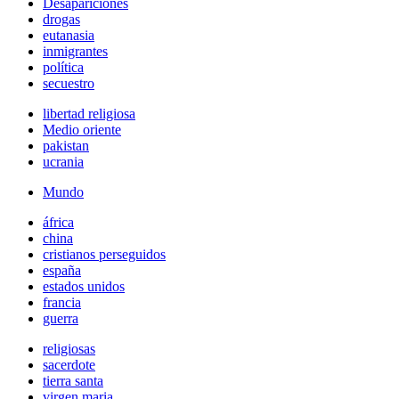
Desapariciones
drogas
eutanasia
inmigrantes
política
secuestro
libertad religiosa
Medio oriente
pakistan
ucrania
Mundo
áfrica
china
cristianos perseguidos
españa
estados unidos
francia
guerra
religiosas
sacerdote
tierra santa
virgen maria