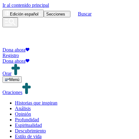
Ir al contenido principal
Buscar
Edición
español
Secciones
Dona ahora
Registro
Dona ahora
Orar
Menú
Oraciones
Historias que inspiran
Análisis
Opinión
Profundidad
Espiritualidad
Descubrimiento
Estilo de vida