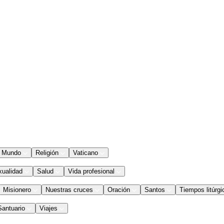
Mundo
Religión
Vaticano
xualidad
Salud
Vida profesional
Misionero
Nuestras cruces
Oración
Santos
Tiempos litúrgi
Santuario
Viajes