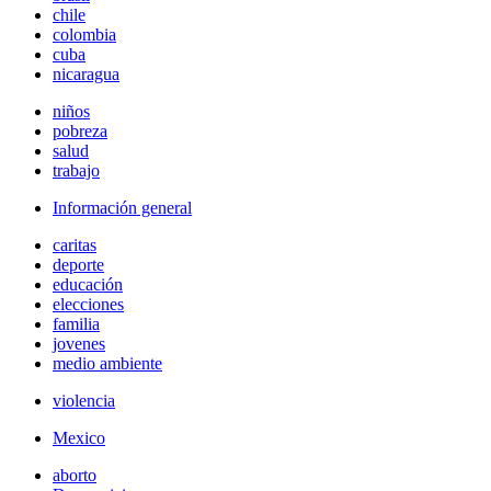
chile
colombia
cuba
nicaragua
niños
pobreza
salud
trabajo
Información general
caritas
deporte
educación
elecciones
familia
jovenes
medio ambiente
violencia
Mexico
aborto