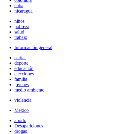
colombia
cuba
nicaragua
niños
pobreza
salud
trabajo
Información general
caritas
deporte
educación
elecciones
familia
jovenes
medio ambiente
violencia
Mexico
aborto
Desapariciones
drogas