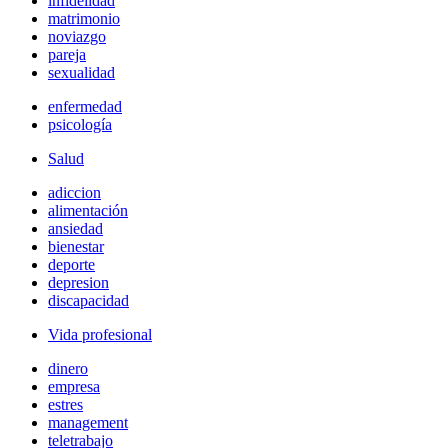
infidelidad
matrimonio
noviazgo
pareja
sexualidad
enfermedad
psicología
Salud
adiccion
alimentación
ansiedad
bienestar
deporte
depresion
discapacidad
Vida profesional
dinero
empresa
estres
management
teletrabajo