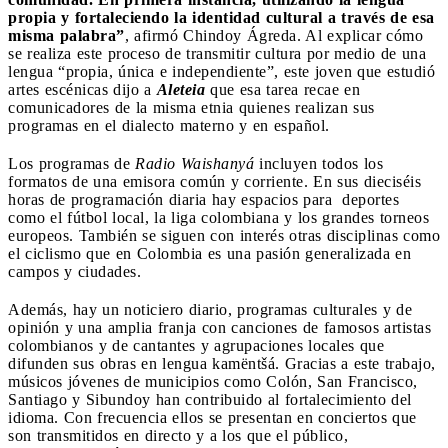
propia y fortaleciendo la identidad cultural a través de esa
misma palabra”
, afirmó Chindoy Ágreda. Al explicar cómo
se realiza este proceso de transmitir cultura por medio de una
lengua “propia, única e independiente”, este joven que estudió
artes escénicas dijo a
Aleteia
que esa tarea recae en
comunicadores de la misma etnia quienes realizan sus
programas en el dialecto materno y en español.
Los programas de
Radio Waishanyá
incluyen todos los
formatos de una emisora común y corriente. En sus dieciséis
horas de programación diaria hay espacios para deportes
como el fútbol local, la liga colombiana y los grandes torneos
europeos. También se siguen con interés otras disciplinas como
el ciclismo que en Colombia es una pasión generalizada en
campos y ciudades.
Además, hay un noticiero diario, programas culturales y de
opinión y una amplia franja con canciones de famosos artistas
colombianos y de cantantes y agrupaciones locales que
difunden sus obras en lengua kamëntšá. Gracias a este trabajo,
músicos jóvenes de municipios como Colón, San Francisco,
Santiago y Sibundoy han contribuido al fortalecimiento del
idioma. Con frecuencia ellos se presentan en conciertos que
son transmitidos en directo y a los que el público,