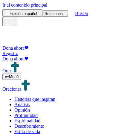
Ir al contenido principal
Buscar
Edición
español
Secciones
Dona ahora
Registro
Dona ahora
Orar
Menú
Oraciones
Historias que inspiran
Análisis
Opinión
Profundidad
Espiritualidad
Descubrimiento
Estilo de vida