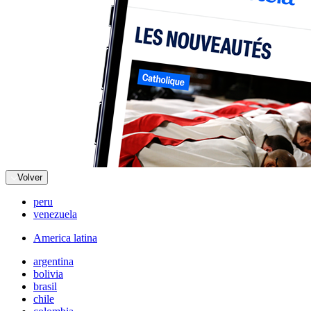
Volver
peru
venezuela
America latina
argentina
bolivia
brasil
chile