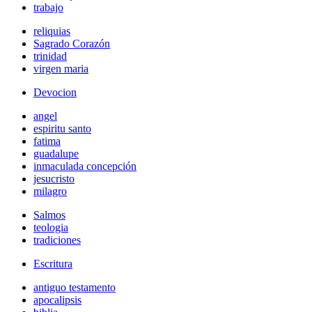
trabajo
reliquias
Sagrado Corazón
trinidad
virgen maria
Devocion
angel
espiritu santo
fatima
guadalupe
inmaculada concepción
jesucristo
milagro
Salmos
teologia
tradiciones
Escritura
antiguo testamento
apocalipsis