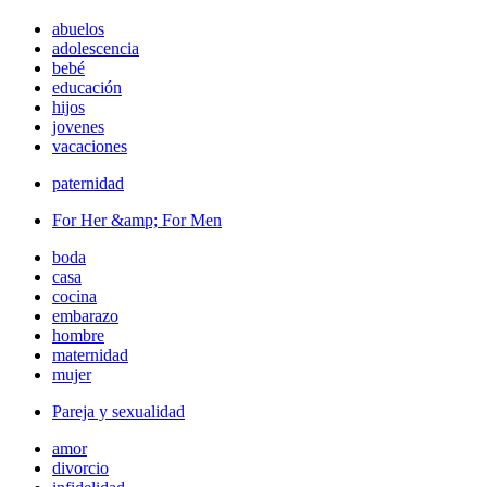
abuelos
adolescencia
bebé
educación
hijos
jovenes
vacaciones
paternidad
For Her &amp; For Men
boda
casa
cocina
embarazo
hombre
maternidad
mujer
Pareja y sexualidad
amor
divorcio