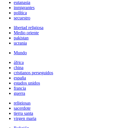
eutanasia
inmigrantes
política
secuestro
libertad religiosa
Medio oriente
pakistan
ucrania
Mundo
áfrica
china
cristianos perseguidos
españa
estados unidos
francia
guerra
religiosas
sacerdote
tierra santa
virgen maria