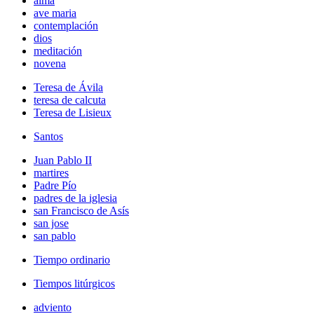
alma
ave maria
contemplación
dios
meditación
novena
Teresa de Ávila
teresa de calcuta
Teresa de Lisieux
Santos
Juan Pablo II
martires
Padre Pío
padres de la iglesia
san Francisco de Asís
san jose
san pablo
Tiempo ordinario
Tiempos litúrgicos
adviento