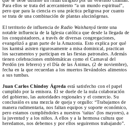
que se bebe durante un ritual dirigido por un veterano chamán.
Para ellos se trata del acercamiento “a un mundo espiritual”,
pero que para la ciencia es una práctica peligrosa por cuanto
se trata de una combinación de plantas alucinógenas.
El territorio de influencia de
Radio Waishanyá
tiente una
notable influencia de la Iglesia católica que desde la llegada de
los conquistadores, a través de diversas congregaciones,
evangelizó a gran parte de la Amazonia. Esto explica por qué
los kamtsá asisten rigurosamente a misa dominical, practican
los sacramentos y participan en las fiestas patronales. Además
tienen celebraciones emblemáticas como el Carnaval del
Perdón (en febrero) y el Día de las Ánimas, (2 de noviembre),
fecha en la que recuerdan a los muertos llevándoles alimentos
a sus tumbas.
Juan Carlos Chindoy Ágreda
está satisfecho con el papel
cumplido por la emisora. Él se duele de la nula colaboración
del gobierno, las autoridades regionales y el comercio. Su
conclusión es una mezcla de queja y orgullo: “Trabajamos de
manera rudimentaria, nos faltan equipos y soporte económico,
pero estamos cumpliéndoles a nuestros ‘taitas’ (los mayores), a
la juventud y a los niños. A ellos y a la hermosa cultura que
heredamos, nos debemos y por ellos seguiremos trabajando”.