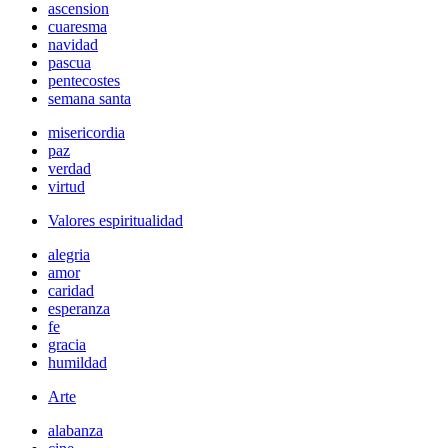
ascension
cuaresma
navidad
pascua
pentecostes
semana santa
misericordia
paz
verdad
virtud
Valores espiritualidad
alegria
amor
caridad
esperanza
fe
gracia
humildad
Arte
alabanza