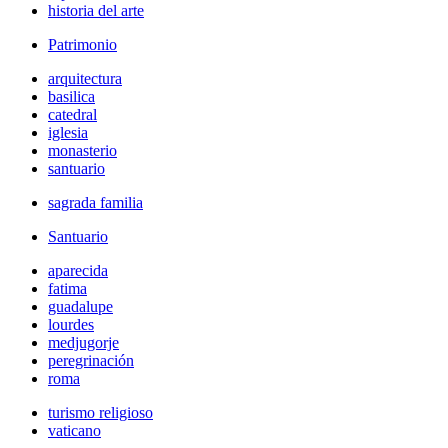
historia del arte
Patrimonio
arquitectura
basilica
catedral
iglesia
monasterio
santuario
sagrada familia
Santuario
aparecida
fatima
guadalupe
lourdes
medjugorje
peregrinación
roma
turismo religioso
vaticano