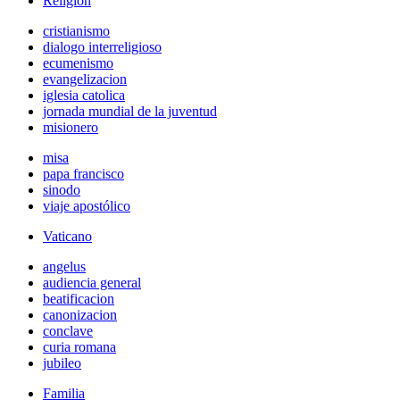
Religión
cristianismo
dialogo interreligioso
ecumenismo
evangelizacion
iglesia catolica
jornada mundial de la juventud
misionero
misa
papa francisco
sinodo
viaje apostólico
Vaticano
angelus
audiencia general
beatificacion
canonizacion
conclave
curia romana
jubileo
Familia