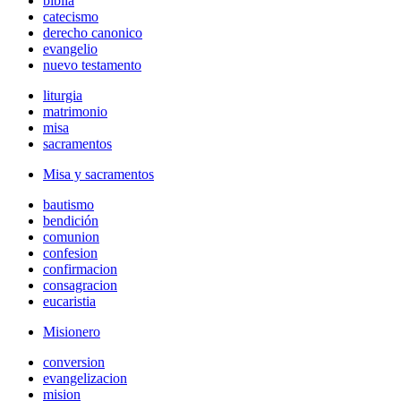
biblia
catecismo
derecho canonico
evangelio
nuevo testamento
liturgia
matrimonio
misa
sacramentos
Misa y sacramentos
bautismo
bendición
comunion
confesion
confirmacion
consagracion
eucaristia
Misionero
conversion
evangelizacion
mision