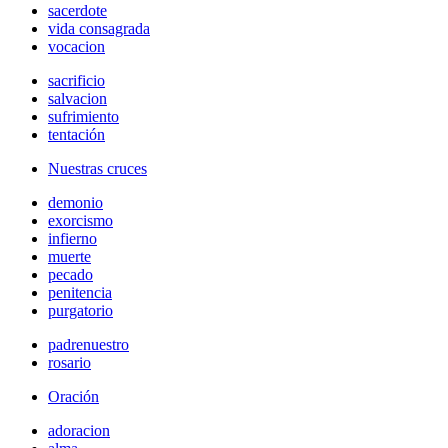
sacerdote
vida consagrada
vocacion
sacrificio
salvacion
sufrimiento
tentación
Nuestras cruces
demonio
exorcismo
infierno
muerte
pecado
penitencia
purgatorio
padrenuestro
rosario
Oración
adoracion