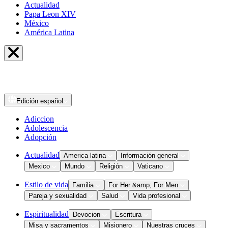
Actualidad
Papa Leon XIV
México
América Latina
Edición
español
Adiccion
Adolescencia
Adopción
Actualidad
America latina
Información general
Mexico
Mundo
Religión
Vaticano
Estilo de vida
Familia
For Her &amp; For Men
Pareja y sexualidad
Salud
Vida profesional
Espiritualidad
Devocion
Escritura
Misa y sacramentos
Misionero
Nuestras cruces