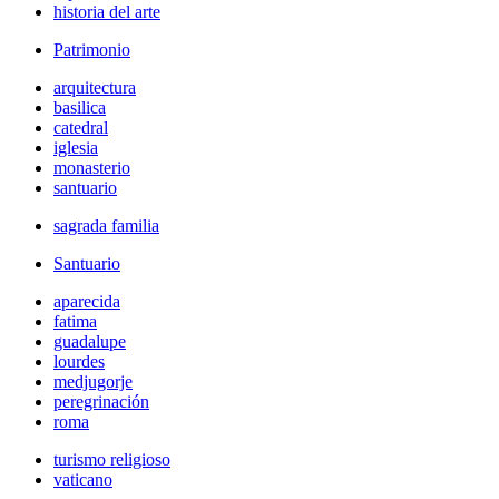
historia del arte
Patrimonio
arquitectura
basilica
catedral
iglesia
monasterio
santuario
sagrada familia
Santuario
aparecida
fatima
guadalupe
lourdes
medjugorje
peregrinación
roma
turismo religioso
vaticano