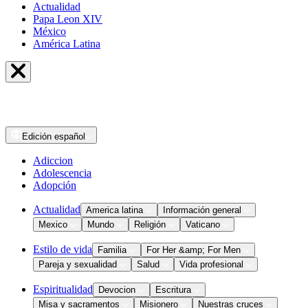
Actualidad
Papa Leon XIV
México
América Latina
Edición
español
Adiccion
Adolescencia
Adopción
Actualidad
America latina
Información general
Mexico
Mundo
Religión
Vaticano
Estilo de vida
Familia
For Her &amp; For Men
Pareja y sexualidad
Salud
Vida profesional
Espiritualidad
Devocion
Escritura
Misa y sacramentos
Misionero
Nuestras cruces