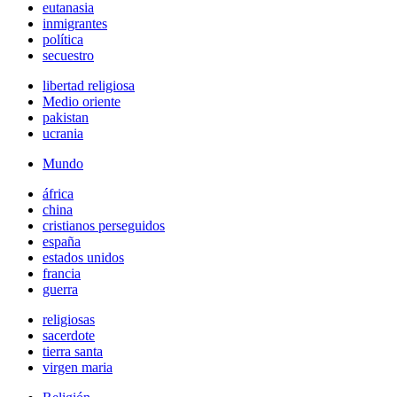
eutanasia
inmigrantes
política
secuestro
libertad religiosa
Medio oriente
pakistan
ucrania
Mundo
áfrica
china
cristianos perseguidos
españa
estados unidos
francia
guerra
religiosas
sacerdote
tierra santa
virgen maria