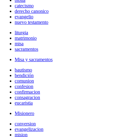
biblia
catecismo
derecho canonico
evangelio
nuevo testamento
liturgia
matrimonio
misa
sacramentos
Misa y sacramentos
bautismo
bendición
comunion
confesion
confirmacion
consagracion
eucaristia
Misionero
conversion
evangelizacion
mision