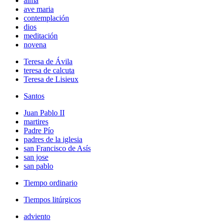
alma
ave maria
contemplación
dios
meditación
novena
Teresa de Ávila
teresa de calcuta
Teresa de Lisieux
Santos
Juan Pablo II
martires
Padre Pío
padres de la iglesia
san Francisco de Asís
san jose
san pablo
Tiempo ordinario
Tiempos litúrgicos
adviento