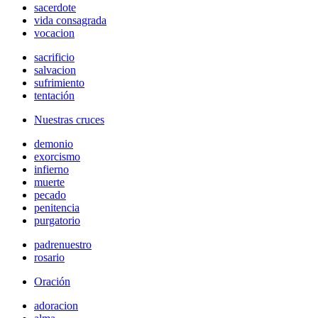
sacerdote
vida consagrada
vocacion
sacrificio
salvacion
sufrimiento
tentación
Nuestras cruces
demonio
exorcismo
infierno
muerte
pecado
penitencia
purgatorio
padrenuestro
rosario
Oración
adoracion