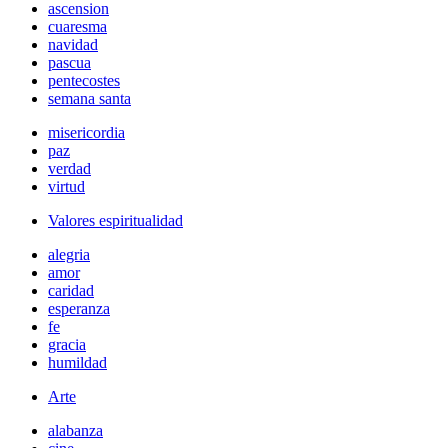
ascension
cuaresma
navidad
pascua
pentecostes
semana santa
misericordia
paz
verdad
virtud
Valores espiritualidad
alegria
amor
caridad
esperanza
fe
gracia
humildad
Arte
alabanza