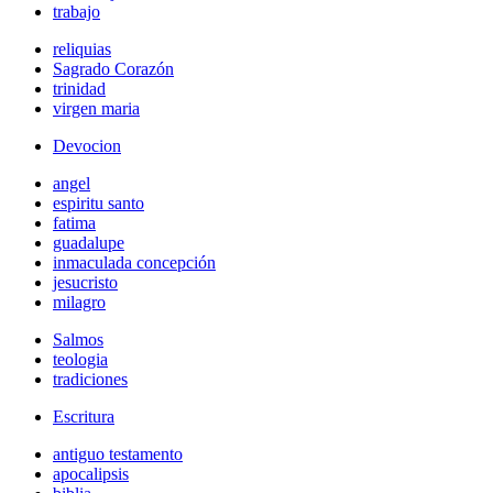
trabajo
reliquias
Sagrado Corazón
trinidad
virgen maria
Devocion
angel
espiritu santo
fatima
guadalupe
inmaculada concepción
jesucristo
milagro
Salmos
teologia
tradiciones
Escritura
antiguo testamento
apocalipsis