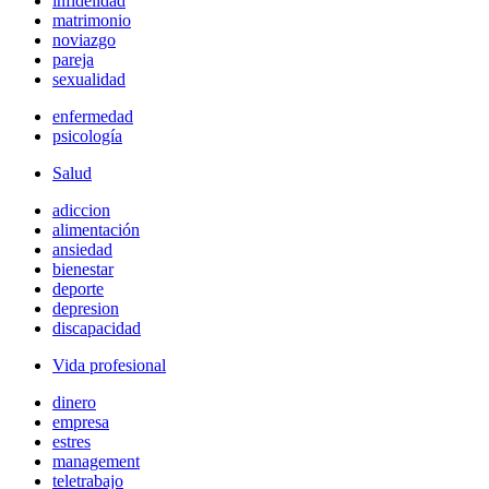
infidelidad
matrimonio
noviazgo
pareja
sexualidad
enfermedad
psicología
Salud
adiccion
alimentación
ansiedad
bienestar
deporte
depresion
discapacidad
Vida profesional
dinero
empresa
estres
management
teletrabajo