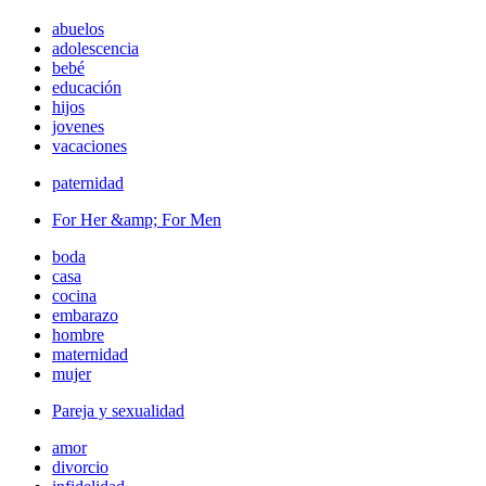
abuelos
adolescencia
bebé
educación
hijos
jovenes
vacaciones
paternidad
For Her &amp; For Men
boda
casa
cocina
embarazo
hombre
maternidad
mujer
Pareja y sexualidad
amor
divorcio