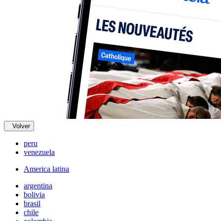
Volver
peru
venezuela
America latina
argentina
bolivia
brasil
chile