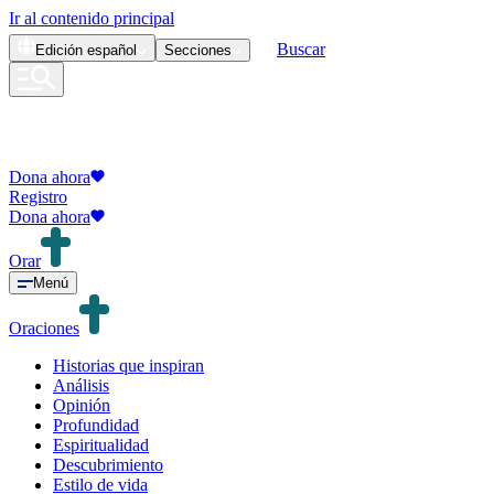
Ir al contenido principal
Buscar
Edición
español
Secciones
Dona ahora
Registro
Dona ahora
Orar
Menú
Oraciones
Historias que inspiran
Análisis
Opinión
Profundidad
Espiritualidad
Descubrimiento
Estilo de vida