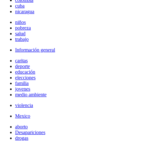
colombia
cuba
nicaragua
niños
pobreza
salud
trabajo
Información general
caritas
deporte
educación
elecciones
familia
jovenes
medio ambiente
violencia
Mexico
aborto
Desapariciones
drogas