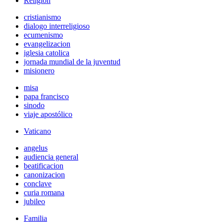
Religión
cristianismo
dialogo interreligioso
ecumenismo
evangelizacion
iglesia catolica
jornada mundial de la juventud
misionero
misa
papa francisco
sinodo
viaje apostólico
Vaticano
angelus
audiencia general
beatificacion
canonizacion
conclave
curia romana
jubileo
Familia