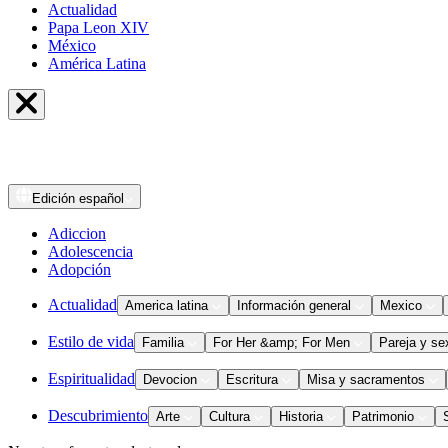
Actualidad
Papa Leon XIV
México
América Latina
Edición
español
Adiccion
Adolescencia
Adopción
Actualidad
America latina
Información general
Mexico
Estilo de vida
Familia
For Her &amp; For Men
Pareja y se
Espiritualidad
Devocion
Escritura
Misa y sacramentos
Descubrimiento
Arte
Cultura
Historia
Patrimonio