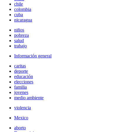
chile
colombia
cuba
nicaragua
niños
pobreza
salud
trabajo
Información general
caritas
deporte
educación
elecciones
familia
jovenes
medio ambiente
violencia
Mexico
aborto