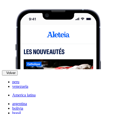
Volver
peru
venezuela
America latina
argentina
bolivia
brasil