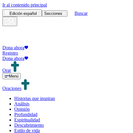
Ir al contenido principal
Buscar
Edición
español
Secciones
Dona ahora
Registro
Dona ahora
Orar
Menú
Oraciones
Historias que inspiran
Análisis
Opinión
Profundidad
Espiritualidad
Descubrimiento
Estilo de vida