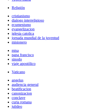
Religión
cristianismo
dialogo interreligioso
ecumenismo
evangelizacion
iglesia catolica
jornada mundial de la juventud
misionero
misa
papa francisco
sinodo
viaje apostólico
Vaticano
angelus
audiencia general
beatificacion
canonizacion
conclave
curia romana
jubileo