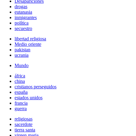
Desapariciones
drogas
eutanasia
inmigrantes
política
secuestro
libertad religiosa
Medio oriente
pakistan
ucrania
Mundo
áfrica
china
cristianos perseguidos
españa
estados unidos
francia
guerra
religiosas
sacerdote
tierra santa
virgen maria