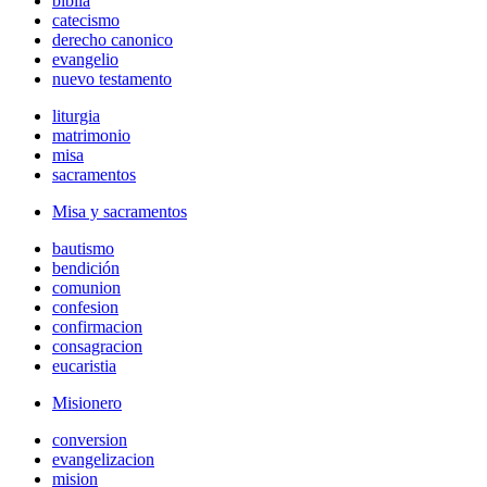
biblia
catecismo
derecho canonico
evangelio
nuevo testamento
liturgia
matrimonio
misa
sacramentos
Misa y sacramentos
bautismo
bendición
comunion
confesion
confirmacion
consagracion
eucaristia
Misionero
conversion
evangelizacion
mision