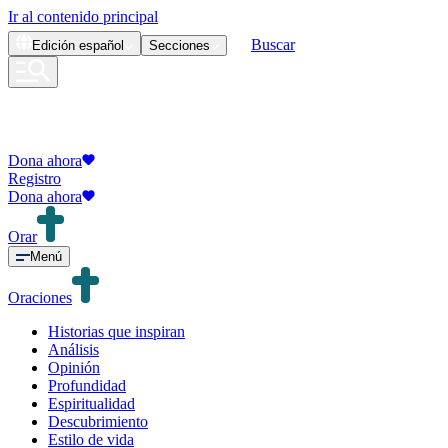
Ir al contenido principal
Buscar
Edición
español
Secciones
Dona ahora
Registro
Dona ahora
Orar
Menú
Oraciones
Historias que inspiran
Análisis
Opinión
Profundidad
Espiritualidad
Descubrimiento
Estilo de vida