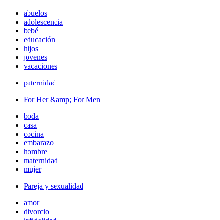
abuelos
adolescencia
bebé
educación
hijos
jovenes
vacaciones
paternidad
For Her &amp; For Men
boda
casa
cocina
embarazo
hombre
maternidad
mujer
Pareja y sexualidad
amor
divorcio