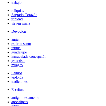
trabajo
reliquias
Sagrado Corazón
trinidad
virgen maria
Devocion
angel
espiritu santo
fatima
guadalupe
inmaculada concepción
jesucristo
milagro
Salmos
teologia
tradiciones
Escritura
antiguo testamento
apocalipsis