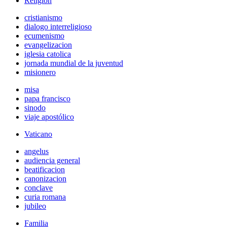
Religión
cristianismo
dialogo interreligioso
ecumenismo
evangelizacion
iglesia catolica
jornada mundial de la juventud
misionero
misa
papa francisco
sinodo
viaje apostólico
Vaticano
angelus
audiencia general
beatificacion
canonizacion
conclave
curia romana
jubileo
Familia