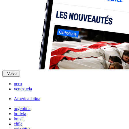
Volver
peru
venezuela
America latina
argentina
bolivia
brasil
chile