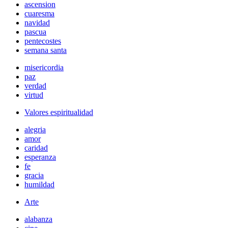
ascension
cuaresma
navidad
pascua
pentecostes
semana santa
misericordia
paz
verdad
virtud
Valores espiritualidad
alegria
amor
caridad
esperanza
fe
gracia
humildad
Arte
alabanza