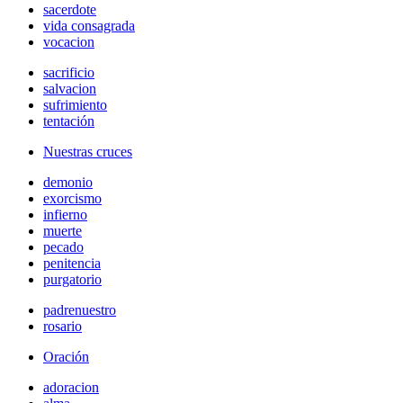
sacerdote
vida consagrada
vocacion
sacrificio
salvacion
sufrimiento
tentación
Nuestras cruces
demonio
exorcismo
infierno
muerte
pecado
penitencia
purgatorio
padrenuestro
rosario
Oración
adoracion