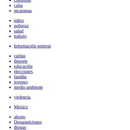
colombia
cuba
nicaragua
niños
pobreza
salud
trabajo
Información general
caritas
deporte
educación
elecciones
familia
jovenes
medio ambiente
violencia
Mexico
aborto
Desapariciones
drogas