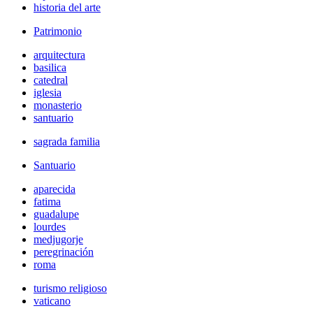
historia del arte
Patrimonio
arquitectura
basilica
catedral
iglesia
monasterio
santuario
sagrada familia
Santuario
aparecida
fatima
guadalupe
lourdes
medjugorje
peregrinación
roma
turismo religioso
vaticano