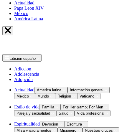
Actualidad
Papa Leon XIV
México
América Latina
Edición
español
Adiccion
Adolescencia
Adopción
Actualidad
America latina
Información general
Mexico
Mundo
Religión
Vaticano
Estilo de vida
Familia
For Her &amp; For Men
Pareja y sexualidad
Salud
Vida profesional
Espiritualidad
Devocion
Escritura
Misa y sacramentos
Misionero
Nuestras cruces