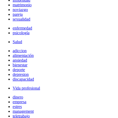
infidelidad
matrimonio
noviazgo
pareja
sexualidad
enfermedad
psicología
Salud
adiccion
alimentación
ansiedad
bienestar
deporte
depresion
discapacidad
Vida profesional
dinero
empresa
estres
management
teletrabajo