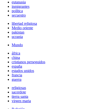
eutanasia
inmigrantes
política
secuestro
libertad religiosa
Medio oriente
pakistan
ucrania
Mundo
áfrica
china
cristianos perseguidos
españa
estados unidos
francia
guerra
religiosas
sacerdote
tierra santa
virgen maria