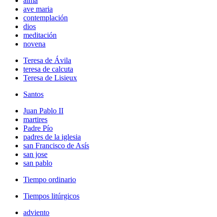
alma
ave maria
contemplación
dios
meditación
novena
Teresa de Ávila
teresa de calcuta
Teresa de Lisieux
Santos
Juan Pablo II
martires
Padre Pío
padres de la iglesia
san Francisco de Asís
san jose
san pablo
Tiempo ordinario
Tiempos litúrgicos
adviento