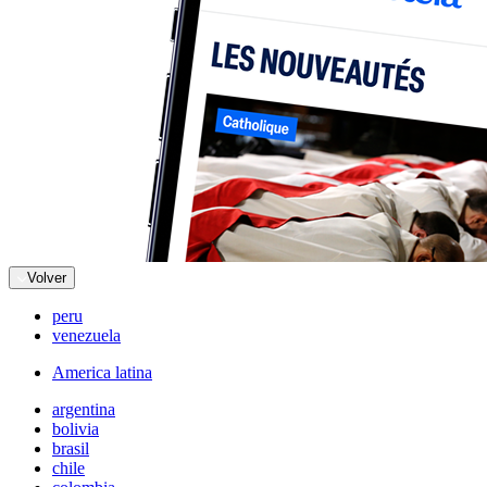
Volver
peru
venezuela
America latina
argentina
bolivia
brasil
chile