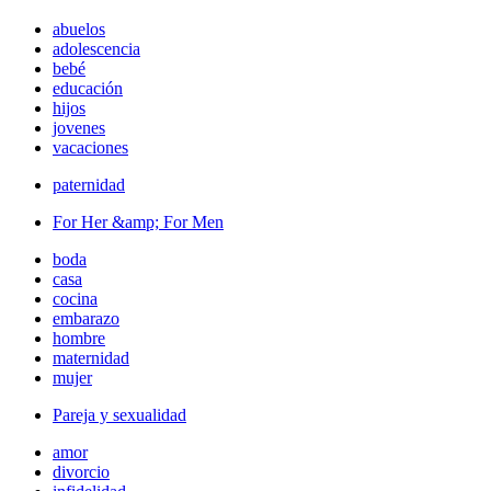
abuelos
adolescencia
bebé
educación
hijos
jovenes
vacaciones
paternidad
For Her &amp; For Men
boda
casa
cocina
embarazo
hombre
maternidad
mujer
Pareja y sexualidad
amor
divorcio