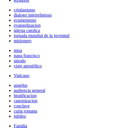
Religión
cristianismo
dialogo interreligioso
ecumenismo
evangelizacion
iglesia catolica
jornada mundial de la juventud
misionero
misa
papa francisco
sinodo
viaje apostólico
Vaticano
angelus
audiencia general
beatificacion
canonizacion
conclave
curia romana
jubileo
Familia