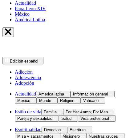
Actualidad
Papa Leon XIV
México
América Latina
Edición
español
Adiccion
Adolescencia
Adopción
Actualidad
America latina
Información general
Mexico
Mundo
Religión
Vaticano
Estilo de vida
Familia
For Her &amp; For Men
Pareja y sexualidad
Salud
Vida profesional
Espiritualidad
Devocion
Escritura
Misa y sacramentos
Misionero
Nuestras cruces