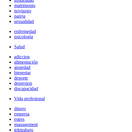
infidelidad
matrimonio
noviazgo
pareja
sexualidad
enfermedad
psicología
Salud
adiccion
alimentación
ansiedad
bienestar
deporte
depresion
discapacidad
Vida profesional
dinero
empresa
estres
management
teletrabajo