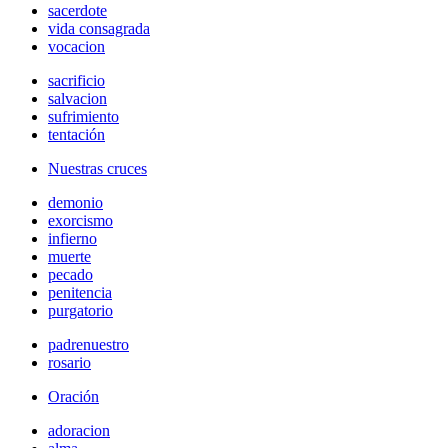
sacerdote
vida consagrada
vocacion
sacrificio
salvacion
sufrimiento
tentación
Nuestras cruces
demonio
exorcismo
infierno
muerte
pecado
penitencia
purgatorio
padrenuestro
rosario
Oración
adoracion