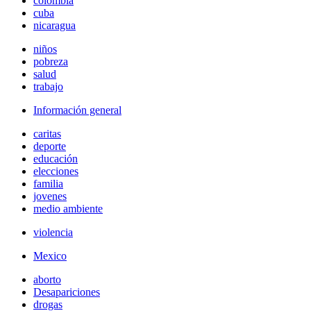
colombia
cuba
nicaragua
niños
pobreza
salud
trabajo
Información general
caritas
deporte
educación
elecciones
familia
jovenes
medio ambiente
violencia
Mexico
aborto
Desapariciones
drogas