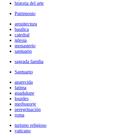
historia del arte
Patrimonio
arquitectura
basilica
catedral
iglesia
monasterio
santuario
sagrada familia
Santuario
aparecida
fatima
guadalupe
lourdes
medjugorje
peregrinación
roma
turismo religioso
vaticano