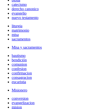
biblia
catecismo
derecho canonico
evangelio
nuevo testamento
liturgia
matrimonio
misa
sacramentos
Misa y sacramentos
bautismo
bendición
comunion
confesion
confirmacion
consagracion
eucaristia
Misionero
conversion
evangelizacion
mision