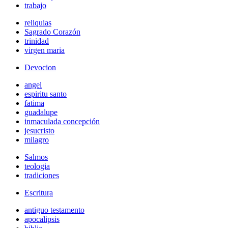
trabajo
reliquias
Sagrado Corazón
trinidad
virgen maria
Devocion
angel
espiritu santo
fatima
guadalupe
inmaculada concepción
jesucristo
milagro
Salmos
teologia
tradiciones
Escritura
antiguo testamento
apocalipsis