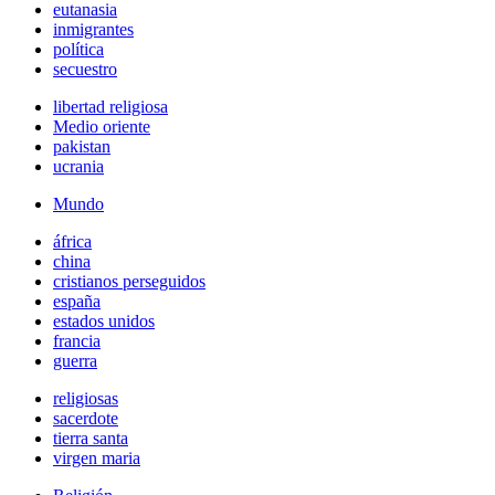
eutanasia
inmigrantes
política
secuestro
libertad religiosa
Medio oriente
pakistan
ucrania
Mundo
áfrica
china
cristianos perseguidos
españa
estados unidos
francia
guerra
religiosas
sacerdote
tierra santa
virgen maria