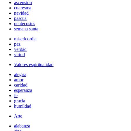
ascension
cuaresma
navidad
pascua
pentecostes
semana santa
misericordia
paz
verdad
virtud
Valores espiritualidad
alegria
amor
caridad
esperanza
fe
gracia
humildad
Arte
alabanza