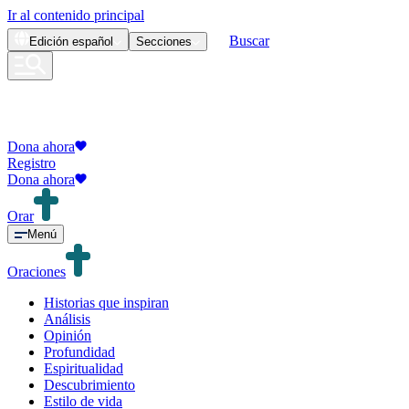
Ir al contenido principal
Buscar
Edición
español
Secciones
Dona ahora
Registro
Dona ahora
Orar
Menú
Oraciones
Historias que inspiran
Análisis
Opinión
Profundidad
Espiritualidad
Descubrimiento
Estilo de vida