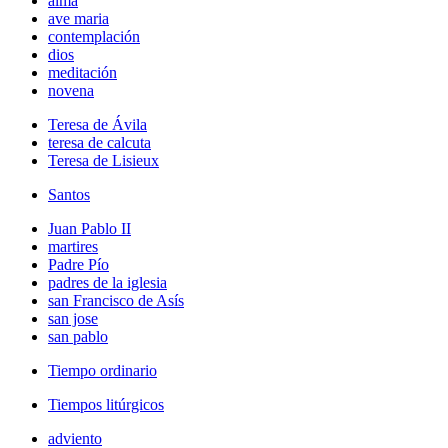
alma
ave maria
contemplación
dios
meditación
novena
Teresa de Ávila
teresa de calcuta
Teresa de Lisieux
Santos
Juan Pablo II
martires
Padre Pío
padres de la iglesia
san Francisco de Asís
san jose
san pablo
Tiempo ordinario
Tiempos litúrgicos
adviento