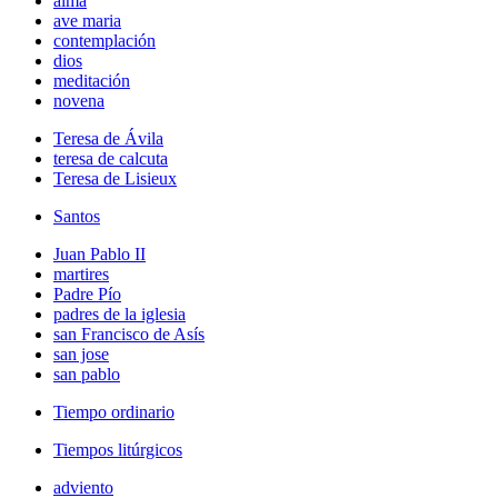
alma
ave maria
contemplación
dios
meditación
novena
Teresa de Ávila
teresa de calcuta
Teresa de Lisieux
Santos
Juan Pablo II
martires
Padre Pío
padres de la iglesia
san Francisco de Asís
san jose
san pablo
Tiempo ordinario
Tiempos litúrgicos
adviento