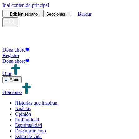
Ir al contenido principal
Buscar
Edición
español
Secciones
Dona ahora
Registro
Dona ahora
Orar
Menú
Oraciones
Historias que inspiran
Análisis
Opinión
Profundidad
Espiritualidad
Descubrimiento
Estilo de vida