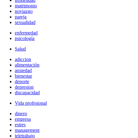
infidelidad
matrimonio
noviazgo
pareja
sexualidad
enfermedad
psicología
Salud
adiccion
alimentación
ansiedad
bienestar
deporte
depresion
discapacidad
Vida profesional
dinero
empresa
estres
management
teletrabajo