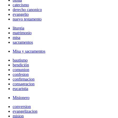
biblia
catecismo
derecho canonico
evangelio
nuevo testamento
liturgia
matrimonio
misa
sacramentos
Misa y sacramentos
bautismo
bendición
comunion
confesion
confirmacion
consagracion
eucaristia
Misionero
conversion
evangelizacion
mision