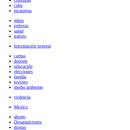
colombia
cuba
nicaragua
niños
pobreza
salud
trabajo
Información general
caritas
deporte
educación
elecciones
familia
jovenes
medio ambiente
violencia
Mexico
aborto
Desapariciones
drogas