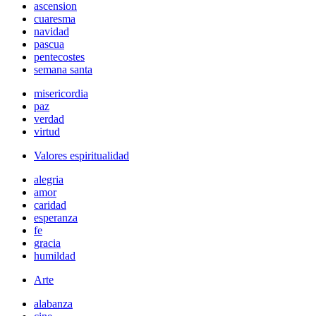
ascension
cuaresma
navidad
pascua
pentecostes
semana santa
misericordia
paz
verdad
virtud
Valores espiritualidad
alegria
amor
caridad
esperanza
fe
gracia
humildad
Arte
alabanza