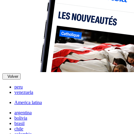
Volver
peru
venezuela
America latina
argentina
bolivia
brasil
chile