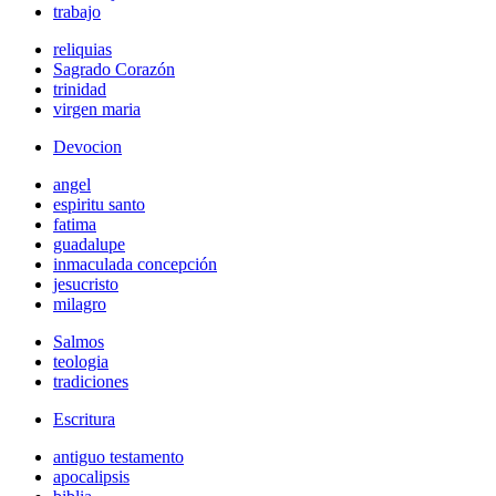
trabajo
reliquias
Sagrado Corazón
trinidad
virgen maria
Devocion
angel
espiritu santo
fatima
guadalupe
inmaculada concepción
jesucristo
milagro
Salmos
teologia
tradiciones
Escritura
antiguo testamento
apocalipsis