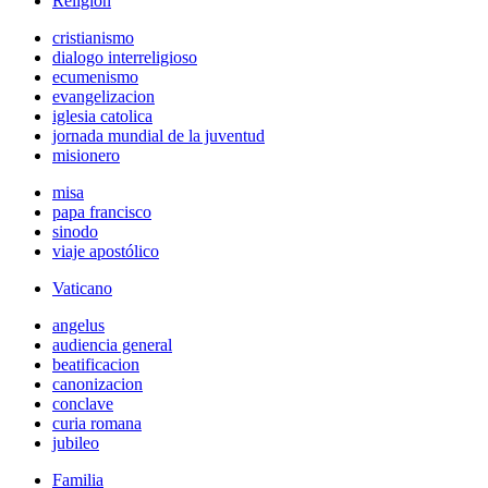
Religión
cristianismo
dialogo interreligioso
ecumenismo
evangelizacion
iglesia catolica
jornada mundial de la juventud
misionero
misa
papa francisco
sinodo
viaje apostólico
Vaticano
angelus
audiencia general
beatificacion
canonizacion
conclave
curia romana
jubileo
Familia