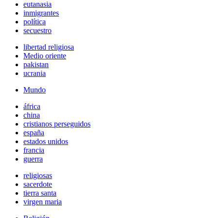
eutanasia
inmigrantes
política
secuestro
libertad religiosa
Medio oriente
pakistan
ucrania
Mundo
áfrica
china
cristianos perseguidos
españa
estados unidos
francia
guerra
religiosas
sacerdote
tierra santa
virgen maria