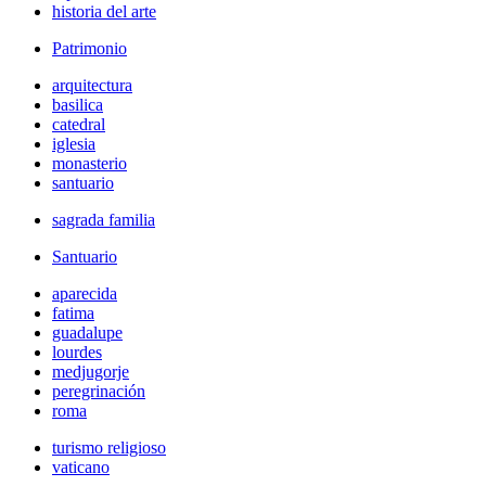
historia del arte
Patrimonio
arquitectura
basilica
catedral
iglesia
monasterio
santuario
sagrada familia
Santuario
aparecida
fatima
guadalupe
lourdes
medjugorje
peregrinación
roma
turismo religioso
vaticano