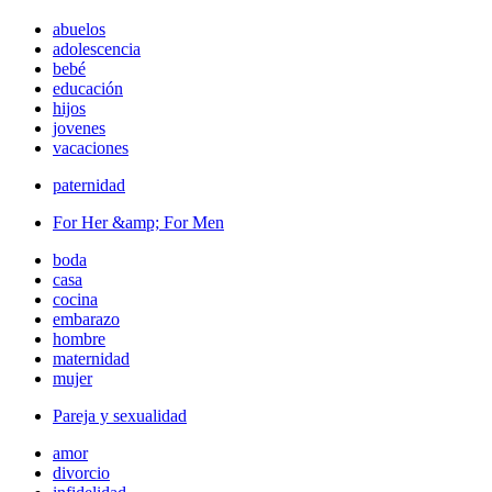
abuelos
adolescencia
bebé
educación
hijos
jovenes
vacaciones
paternidad
For Her &amp; For Men
boda
casa
cocina
embarazo
hombre
maternidad
mujer
Pareja y sexualidad
amor
divorcio