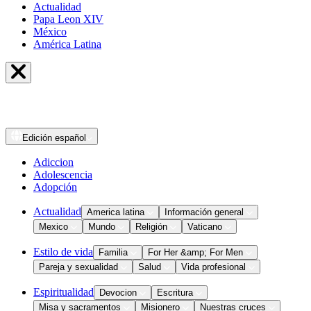
Actualidad
Papa Leon XIV
México
América Latina
Edición
español
Adiccion
Adolescencia
Adopción
Actualidad
America latina
Información general
Mexico
Mundo
Religión
Vaticano
Estilo de vida
Familia
For Her &amp; For Men
Pareja y sexualidad
Salud
Vida profesional
Espiritualidad
Devocion
Escritura
Misa y sacramentos
Misionero
Nuestras cruces