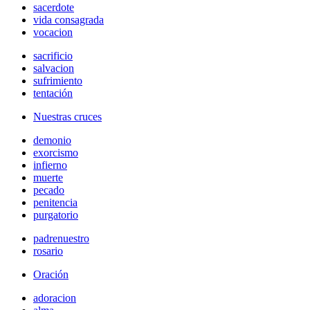
sacerdote
vida consagrada
vocacion
sacrificio
salvacion
sufrimiento
tentación
Nuestras cruces
demonio
exorcismo
infierno
muerte
pecado
penitencia
purgatorio
padrenuestro
rosario
Oración
adoracion