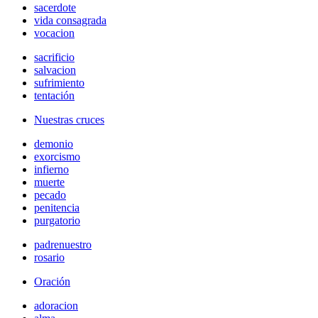
sacerdote
vida consagrada
vocacion
sacrificio
salvacion
sufrimiento
tentación
Nuestras cruces
demonio
exorcismo
infierno
muerte
pecado
penitencia
purgatorio
padrenuestro
rosario
Oración
adoracion