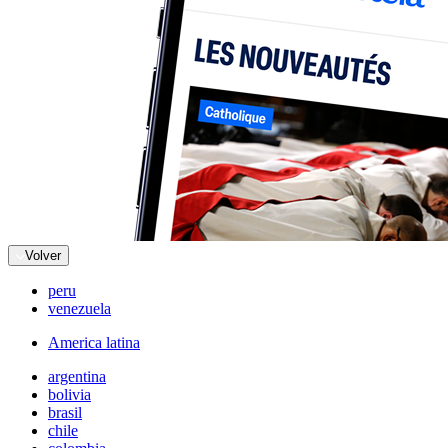
Volver
peru
venezuela
America latina
argentina
bolivia
brasil
chile