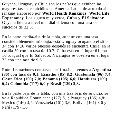
Guyana, Uruguay y Chile son los países que exhiben las
mayores tasas de suicidios en América Latina de acuerdo al
ránking elaborado por
World Health Rankings- World Life
Expectancy.
Los siguen muy cerca,
Cuba y El Salvador.
Guyana lidera a nivel mundial el tema con una tasa de
suicidios de 32,5.
En la parte media-alta de la tabla, aunque con una tasa
considerablemente más baja, está Uruguay ocupando el sitio
34 con 14,0. Varios puestos después se encuentra Chile, en la
casilla 59 con un tasa de 10,7. Cuba está en el lugar 61 con
10,5, igual que El Salvador. Nicaragua se observa en el lugar
73 con una tasa de 9,6.
Entre las naciones con tasas mediana-baja vemos a
Argentina
(80) con tasa de 9,1; Ecuador (85) 8,2; Guatemala (96) 7,4;
Costa Rica (100) 7,0; Panamá (105) 6,6; Honduras (109)
6,4; Colombia (117) 6,0 y Brasil (120) 5,8.
En la parte baja de la tabla, con una tasa baja de suicidio, se
ve a República Dominicana (127) 5,1; Paraguay (136) 4,8;
México (146) 4,5; Venezuela (161) 3,6; Bolivia (161) 3,6 y
Perú (179) 1,6.