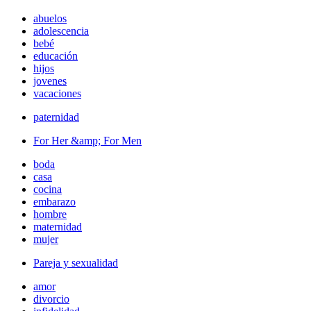
abuelos
adolescencia
bebé
educación
hijos
jovenes
vacaciones
paternidad
For Her &amp; For Men
boda
casa
cocina
embarazo
hombre
maternidad
mujer
Pareja y sexualidad
amor
divorcio