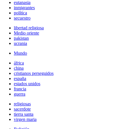
eutanasia
inmigrantes
política
secuestro
libertad religiosa
Medio oriente
pakistan
ucrania
Mundo
áfrica
china
cristianos perseguidos
españa
estados unidos
francia
guerra
religiosas
sacerdote
tierra santa
virgen maria