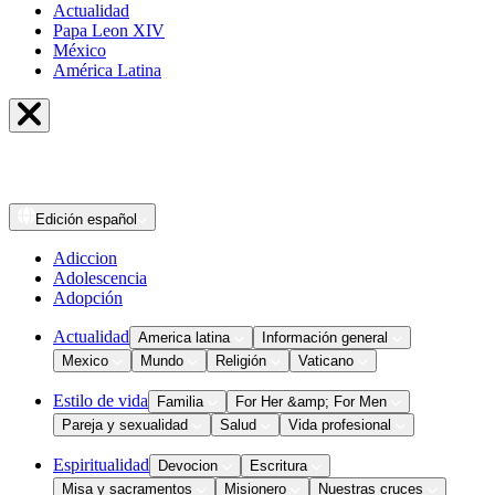
Actualidad
Papa Leon XIV
México
América Latina
Edición
español
Adiccion
Adolescencia
Adopción
Actualidad
America latina
Información general
Mexico
Mundo
Religión
Vaticano
Estilo de vida
Familia
For Her &amp; For Men
Pareja y sexualidad
Salud
Vida profesional
Espiritualidad
Devocion
Escritura
Misa y sacramentos
Misionero
Nuestras cruces