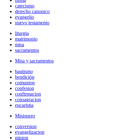
biblia
catecismo
derecho canonico
evangelio
nuevo testamento
liturgia
matrimonio
misa
sacramentos
Misa y sacramentos
bautismo
bendición
comunion
confesion
confirmacion
consagracion
eucaristia
Misionero
conversion
evangelizacion
mision