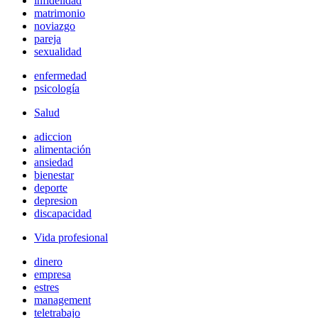
infidelidad
matrimonio
noviazgo
pareja
sexualidad
enfermedad
psicología
Salud
adiccion
alimentación
ansiedad
bienestar
deporte
depresion
discapacidad
Vida profesional
dinero
empresa
estres
management
teletrabajo