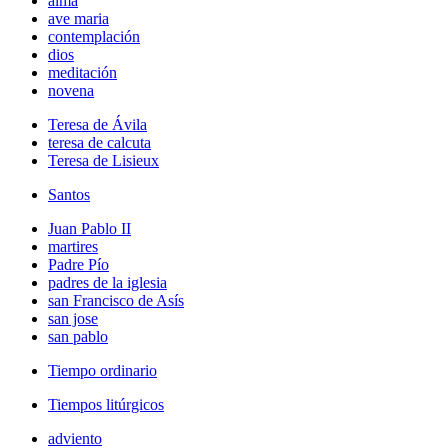
alma
ave maria
contemplación
dios
meditación
novena
Teresa de Ávila
teresa de calcuta
Teresa de Lisieux
Santos
Juan Pablo II
martires
Padre Pío
padres de la iglesia
san Francisco de Asís
san jose
san pablo
Tiempo ordinario
Tiempos litúrgicos
adviento