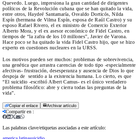
Quevedo. Luego, impresiona la gran cantidad de dirigentes
políticos de la Revolución cubana que se han quitado la vida,
entre otros, Haydeé Santamaría, Osvaldo Dorticós, Nilda
Espín (hermana de Vilma Espín, esposa de Raúl Castro) y su
esposo Rafael Rivero, el ex ministro de Comercio Exterior
Alberto Mora, y el ex asesor económico de Fidel Castro, en
tiempos de “la zafra de los 10 millones”, Javier de Varona.
Hace poco se ha quitado la vida Fidel Castro hijo, que se hizo
experto en cuestiones nucleares en la URSS.
Los motivos pueden ser muchos: problemas de sobrevivencia,
una genética que arrastra carencias de todo tipo -especialmente
afectivas- frustración, desesperanza y ausencia de Dios lo que
despoja de sentido a la existencia humana. Lo cierto, es que
“El suicidio -escribió Albert Camus- es el único verdadero
problema filosófico: abre y cierra todas las preguntas de la
vida”.
Copiar el enlace
Archivar artículo
Compartir en
:
Las palabras clave/etiquetas asociadas a este artículo:
america latina
suicidio