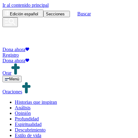
Ir al contenido principal
Buscar
Edición
español
Secciones
Dona ahora
Registro
Dona ahora
Orar
Menú
Oraciones
Historias que inspiran
Análisis
Opinión
Profundidad
Espiritualidad
Descubrimiento
Estilo de vida