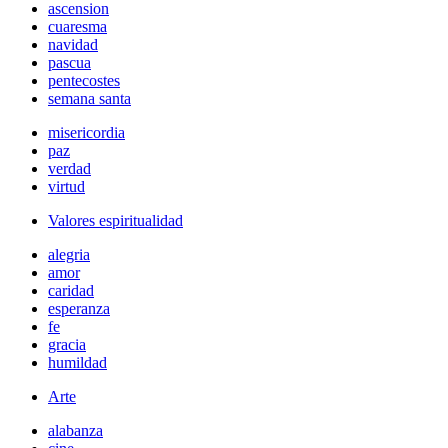
ascension
cuaresma
navidad
pascua
pentecostes
semana santa
misericordia
paz
verdad
virtud
Valores espiritualidad
alegria
amor
caridad
esperanza
fe
gracia
humildad
Arte
alabanza