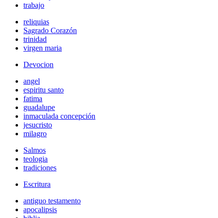
trabajo
reliquias
Sagrado Corazón
trinidad
virgen maria
Devocion
angel
espiritu santo
fatima
guadalupe
inmaculada concepción
jesucristo
milagro
Salmos
teologia
tradiciones
Escritura
antiguo testamento
apocalipsis