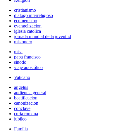
Religión
cristianismo
dialogo interreligioso
ecumenismo
evangelizacion
iglesia catolica
jornada mundial de la juventud
misionero
misa
papa francisco
sinodo
viaje apostólico
Vaticano
angelus
audiencia general
beatificacion
canonizacion
conclave
curia romana
jubileo
Familia