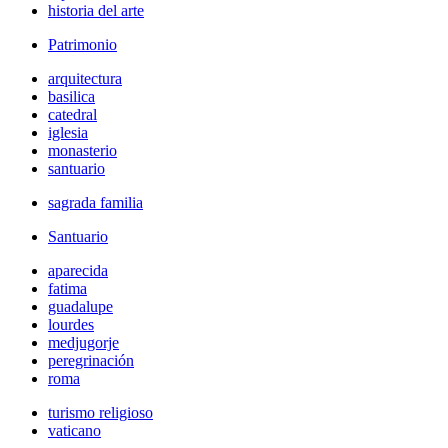
historia del arte
Patrimonio
arquitectura
basilica
catedral
iglesia
monasterio
santuario
sagrada familia
Santuario
aparecida
fatima
guadalupe
lourdes
medjugorje
peregrinación
roma
turismo religioso
vaticano