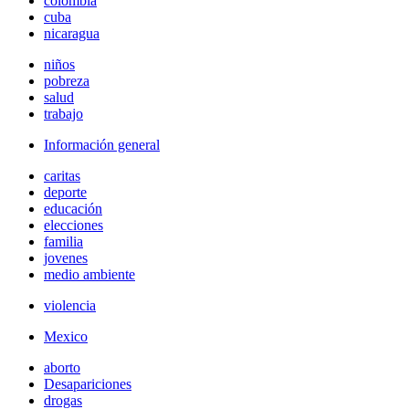
colombia
cuba
nicaragua
niños
pobreza
salud
trabajo
Información general
caritas
deporte
educación
elecciones
familia
jovenes
medio ambiente
violencia
Mexico
aborto
Desapariciones
drogas