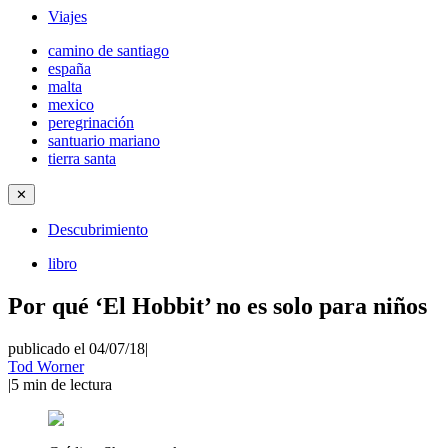
Viajes
camino de santiago
españa
malta
mexico
peregrinación
santuario mariano
tierra santa
✕
Descubrimiento
libro
Por qué ‘El Hobbit’ no es solo para niños
publicado el 04/07/18
|
Tod Worner
|
5
min de lectura