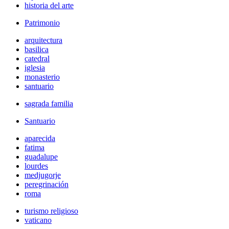
historia del arte
Patrimonio
arquitectura
basilica
catedral
iglesia
monasterio
santuario
sagrada familia
Santuario
aparecida
fatima
guadalupe
lourdes
medjugorje
peregrinación
roma
turismo religioso
vaticano