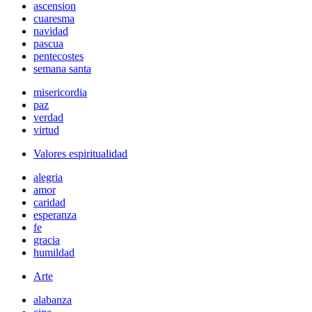
ascension
cuaresma
navidad
pascua
pentecostes
semana santa
misericordia
paz
verdad
virtud
Valores espiritualidad
alegria
amor
caridad
esperanza
fe
gracia
humildad
Arte
alabanza