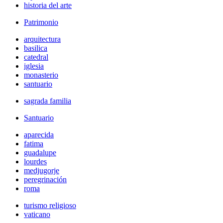
historia del arte
Patrimonio
arquitectura
basilica
catedral
iglesia
monasterio
santuario
sagrada familia
Santuario
aparecida
fatima
guadalupe
lourdes
medjugorje
peregrinación
roma
turismo religioso
vaticano