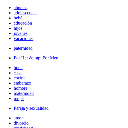
abuelos
adolescencia
bebé
educación
hijos
jovenes
vacaciones
paternidad
For Her &amp; For Men
boda
casa
cocina
embarazo
hombre
maternidad
mujer
Pareja y sexualidad
amor
divorcio