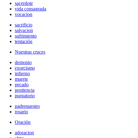
sacerdote
vida consagrada
vocacion
sacrificio
salvacion
sufrimiento
tentación
Nuestras cruces
demonio
exorcismo
infierno
muerte
pecado
penitencia
purgatorio
padrenuestro
rosario
Oración
adoracion