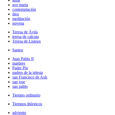
alma
ave maria
contemplación
dios
meditación
novena
Teresa de Ávila
teresa de calcuta
Teresa de Lisieux
Santos
Juan Pablo II
martires
Padre Pío
padres de la iglesia
san Francisco de Asís
san jose
san pablo
Tiempo ordinario
Tiempos litúrgicos
adviento