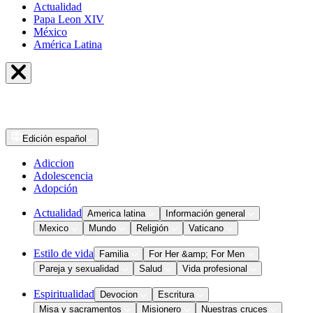
Actualidad
Papa Leon XIV
México
América Latina
Edición
español
Adiccion
Adolescencia
Adopción
Actualidad
America latina
Información general
Mexico
Mundo
Religión
Vaticano
Estilo de vida
Familia
For Her &amp; For Men
Pareja y sexualidad
Salud
Vida profesional
Espiritualidad
Devocion
Escritura
Misa y sacramentos
Misionero
Nuestras cruces