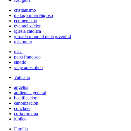
Religión
cristianismo
dialogo interreligioso
ecumenismo
evangelizacion
iglesia catolica
jornada mundial de la juventud
misionero
misa
papa francisco
sinodo
viaje apostólico
Vaticano
angelus
audiencia general
beatificacion
canonizacion
conclave
curia romana
jubileo
Familia