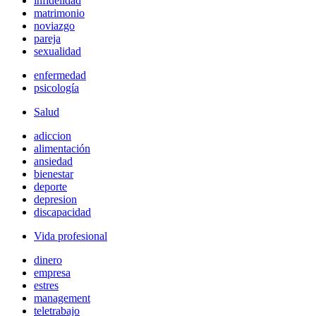
infidelidad
matrimonio
noviazgo
pareja
sexualidad
enfermedad
psicología
Salud
adiccion
alimentación
ansiedad
bienestar
deporte
depresion
discapacidad
Vida profesional
dinero
empresa
estres
management
teletrabajo