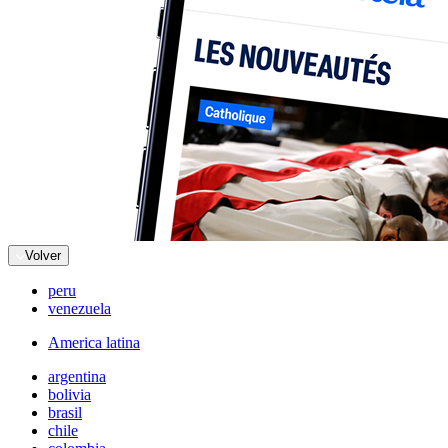
Volver
peru
venezuela
America latina
argentina
bolivia
brasil
chile