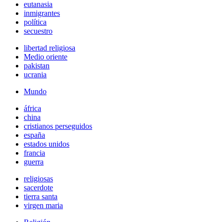
eutanasia
inmigrantes
política
secuestro
libertad religiosa
Medio oriente
pakistan
ucrania
Mundo
áfrica
china
cristianos perseguidos
españa
estados unidos
francia
guerra
religiosas
sacerdote
tierra santa
virgen maria