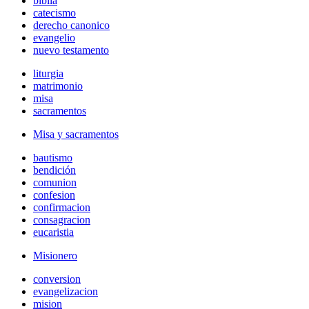
biblia
catecismo
derecho canonico
evangelio
nuevo testamento
liturgia
matrimonio
misa
sacramentos
Misa y sacramentos
bautismo
bendición
comunion
confesion
confirmacion
consagracion
eucaristia
Misionero
conversion
evangelizacion
mision