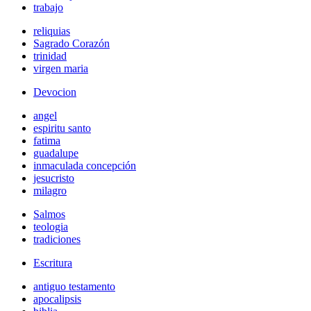
trabajo
reliquias
Sagrado Corazón
trinidad
virgen maria
Devocion
angel
espiritu santo
fatima
guadalupe
inmaculada concepción
jesucristo
milagro
Salmos
teologia
tradiciones
Escritura
antiguo testamento
apocalipsis