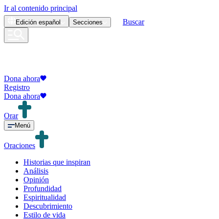
Ir al contenido principal
Buscar
Edición
español
Secciones
Dona ahora
Registro
Dona ahora
Orar
Menú
Oraciones
Historias que inspiran
Análisis
Opinión
Profundidad
Espiritualidad
Descubrimiento
Estilo de vida