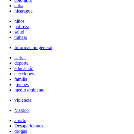
colombia
cuba
nicaragua
niños
pobreza
salud
trabajo
Información general
caritas
deporte
educación
elecciones
familia
jovenes
medio ambiente
violencia
Mexico
aborto
Desapariciones
drogas