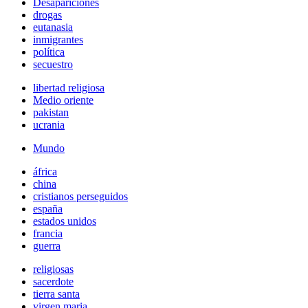
Desapariciones
drogas
eutanasia
inmigrantes
política
secuestro
libertad religiosa
Medio oriente
pakistan
ucrania
Mundo
áfrica
china
cristianos perseguidos
españa
estados unidos
francia
guerra
religiosas
sacerdote
tierra santa
virgen maria