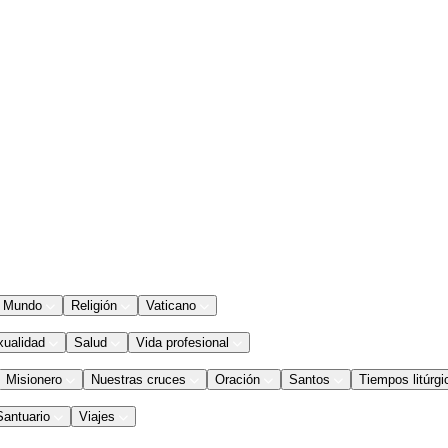
Mundo
Religión
Vaticano
xualidad
Salud
Vida profesional
Misionero
Nuestras cruces
Oración
Santos
Tiempos litúrgi
Santuario
Viajes