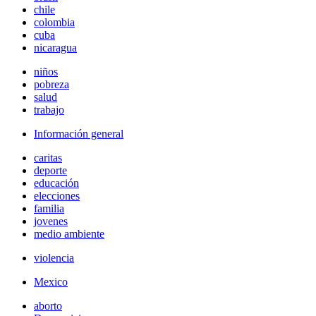
chile
colombia
cuba
nicaragua
niños
pobreza
salud
trabajo
Información general
caritas
deporte
educación
elecciones
familia
jovenes
medio ambiente
violencia
Mexico
aborto