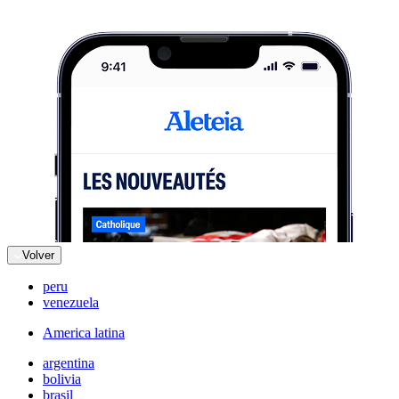
Volver
peru
venezuela
America latina
argentina
bolivia
brasil