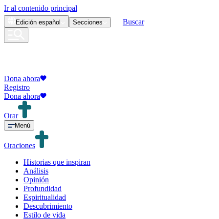
Ir al contenido principal
Buscar
Edición
español
Secciones
Dona ahora
Registro
Dona ahora
Orar
Menú
Oraciones
Historias que inspiran
Análisis
Opinión
Profundidad
Espiritualidad
Descubrimiento
Estilo de vida