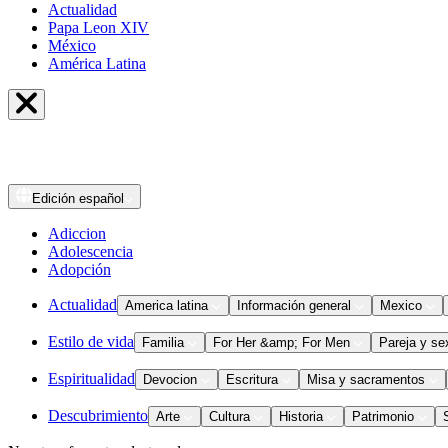
Actualidad
Papa Leon XIV
México
América Latina
Edición
español
Adiccion
Adolescencia
Adopción
Actualidad
America latina
Información general
Mexico
Estilo de vida
Familia
For Her &amp; For Men
Pareja y se
Espiritualidad
Devocion
Escritura
Misa y sacramentos
Descubrimiento
Arte
Cultura
Historia
Patrimonio