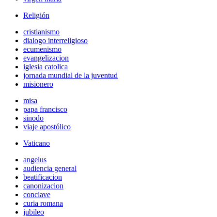
Religión
cristianismo
dialogo interreligioso
ecumenismo
evangelizacion
iglesia catolica
jornada mundial de la juventud
misionero
misa
papa francisco
sinodo
viaje apostólico
Vaticano
angelus
audiencia general
beatificacion
canonizacion
conclave
curia romana
jubileo