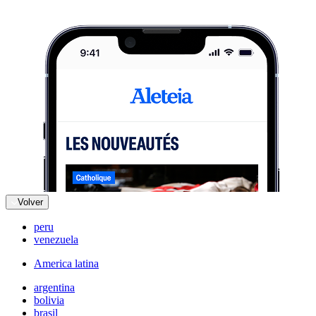
Volver
peru
venezuela
America latina
argentina
bolivia
brasil