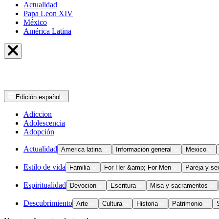
Actualidad
Papa Leon XIV
México
América Latina
Edición
español
Adiccion
Adolescencia
Adopción
Actualidad
America latina
Información general
Mexico
Estilo de vida
Familia
For Her &amp; For Men
Pareja y se
Espiritualidad
Devocion
Escritura
Misa y sacramentos
Descubrimiento
Arte
Cultura
Historia
Patrimonio