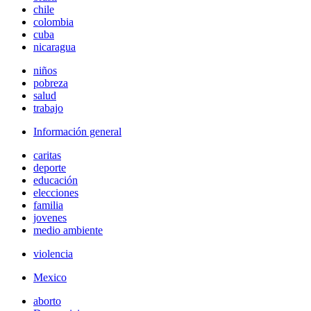
chile
colombia
cuba
nicaragua
niños
pobreza
salud
trabajo
Información general
caritas
deporte
educación
elecciones
familia
jovenes
medio ambiente
violencia
Mexico
aborto