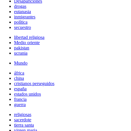
Desapariciones
drogas
eutanasia
inmigrantes
política
secuestro
libertad religiosa
Medio oriente
pakistan
ucrania
Mundo
áfrica
china
cristianos perseguidos
españa
estados unidos
francia
guerra
religiosas
sacerdote
tierra santa
virgen maria