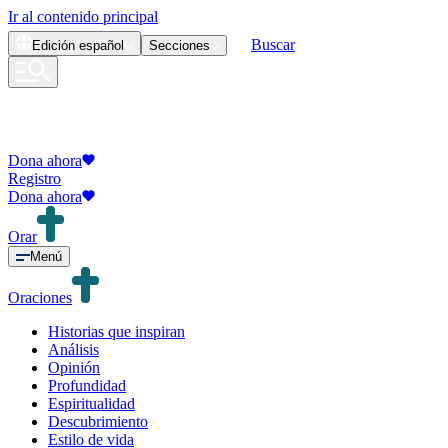
Ir al contenido principal
Buscar
Edición
español
Secciones
Dona ahora
Registro
Dona ahora
Orar
Menú
Oraciones
Historias que inspiran
Análisis
Opinión
Profundidad
Espiritualidad
Descubrimiento
Estilo de vida