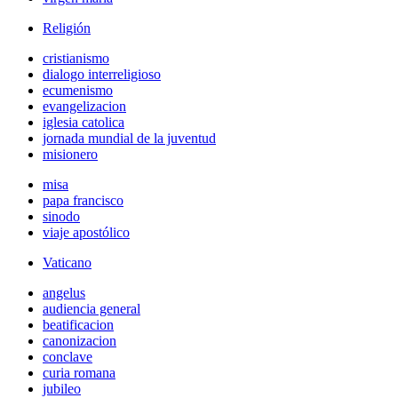
Religión
cristianismo
dialogo interreligioso
ecumenismo
evangelizacion
iglesia catolica
jornada mundial de la juventud
misionero
misa
papa francisco
sinodo
viaje apostólico
Vaticano
angelus
audiencia general
beatificacion
canonizacion
conclave
curia romana
jubileo