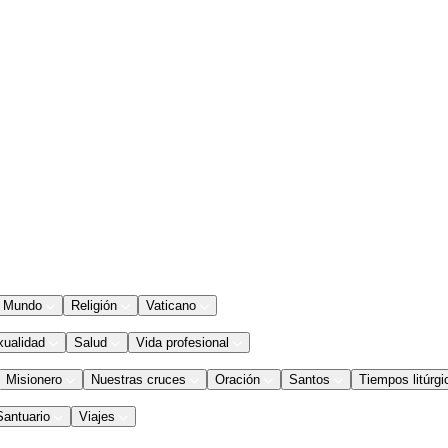
Mundo
Religión
Vaticano
xualidad
Salud
Vida profesional
Misionero
Nuestras cruces
Oración
Santos
Tiempos litúrgi
Santuario
Viajes