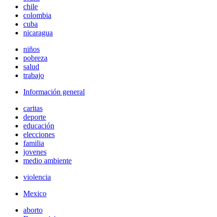
chile
colombia
cuba
nicaragua
niños
pobreza
salud
trabajo
Información general
caritas
deporte
educación
elecciones
familia
jovenes
medio ambiente
violencia
Mexico
aborto