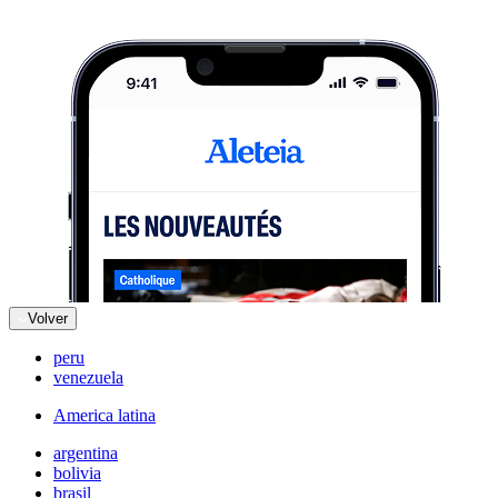
Volver
peru
venezuela
America latina
argentina
bolivia
brasil