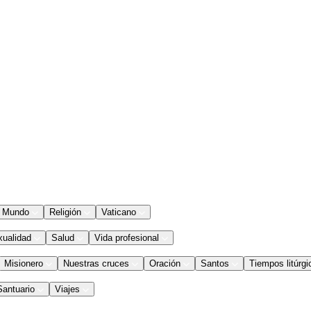
Mundo
Religión
Vaticano
xualidad
Salud
Vida profesional
Misionero
Nuestras cruces
Oración
Santos
Tiempos litúrgi
Santuario
Viajes