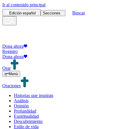
Ir al contenido principal
Buscar
Edición
español
Secciones
Dona ahora
Registro
Dona ahora
Orar
Menú
Oraciones
Historias que inspiran
Análisis
Opinión
Profundidad
Espiritualidad
Descubrimiento
Estilo de vida