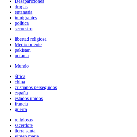
Desapariciones
drogas
eutanasia
inmigrantes
política
secuestro
libertad religiosa
Medio oriente
pakistan
ucrania
Mundo
áfrica
china
cristianos perseguidos
españa
estados unidos
francia
guerra
religiosas
sacerdote
tierra santa
virgen maria