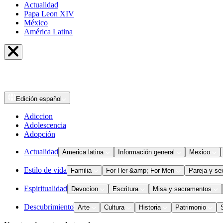
Actualidad
Papa Leon XIV
México
América Latina
Edición
español
Adiccion
Adolescencia
Adopción
Actualidad
America latina
Información general
Mexico
Estilo de vida
Familia
For Her &amp; For Men
Pareja y se
Espiritualidad
Devocion
Escritura
Misa y sacramentos
Descubrimiento
Arte
Cultura
Historia
Patrimonio