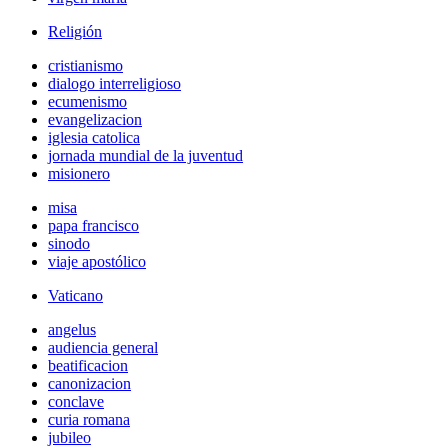
Religión
cristianismo
dialogo interreligioso
ecumenismo
evangelizacion
iglesia catolica
jornada mundial de la juventud
misionero
misa
papa francisco
sinodo
viaje apostólico
Vaticano
angelus
audiencia general
beatificacion
canonizacion
conclave
curia romana
jubileo