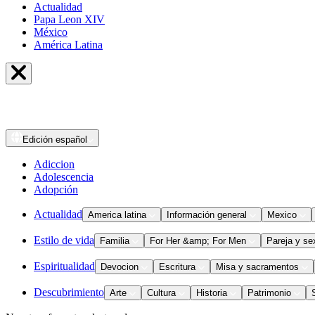
Actualidad
Papa Leon XIV
México
América Latina
Edición
español
Adiccion
Adolescencia
Adopción
Actualidad
America latina
Información general
Mexico
Estilo de vida
Familia
For Her &amp; For Men
Pareja y se
Espiritualidad
Devocion
Escritura
Misa y sacramentos
Descubrimiento
Arte
Cultura
Historia
Patrimonio