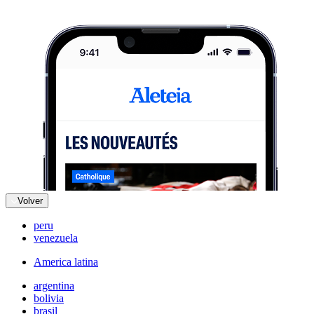
Volver
peru
venezuela
America latina
argentina
bolivia
brasil