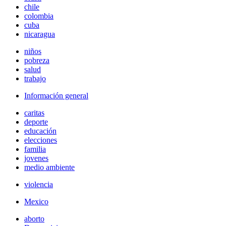
chile
colombia
cuba
nicaragua
niños
pobreza
salud
trabajo
Información general
caritas
deporte
educación
elecciones
familia
jovenes
medio ambiente
violencia
Mexico
aborto