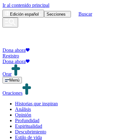
Ir al contenido principal
Buscar
Edición
español
Secciones
Dona ahora
Registro
Dona ahora
Orar
Menú
Oraciones
Historias que inspiran
Análisis
Opinión
Profundidad
Espiritualidad
Descubrimiento
Estilo de vida