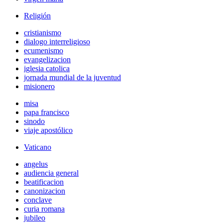
Religión
cristianismo
dialogo interreligioso
ecumenismo
evangelizacion
iglesia catolica
jornada mundial de la juventud
misionero
misa
papa francisco
sinodo
viaje apostólico
Vaticano
angelus
audiencia general
beatificacion
canonizacion
conclave
curia romana
jubileo