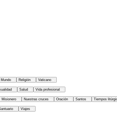
Mundo
Religión
Vaticano
xualidad
Salud
Vida profesional
Misionero
Nuestras cruces
Oración
Santos
Tiempos litúrgi
Santuario
Viajes