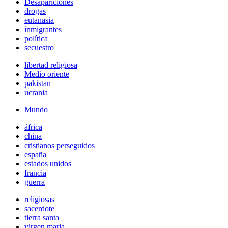
Desapariciones
drogas
eutanasia
inmigrantes
política
secuestro
libertad religiosa
Medio oriente
pakistan
ucrania
Mundo
áfrica
china
cristianos perseguidos
españa
estados unidos
francia
guerra
religiosas
sacerdote
tierra santa
virgen maria