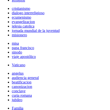
Religión
cristianismo
dialogo interreligioso
ecumenismo
evangelizacion
iglesia catolica
jornada mundial de la juventud
misionero
misa
papa francisco
sinodo
viaje apostólico
Vaticano
angelus
audiencia general
beatificacion
canonizacion
conclave
curia romana
jubileo
Familia