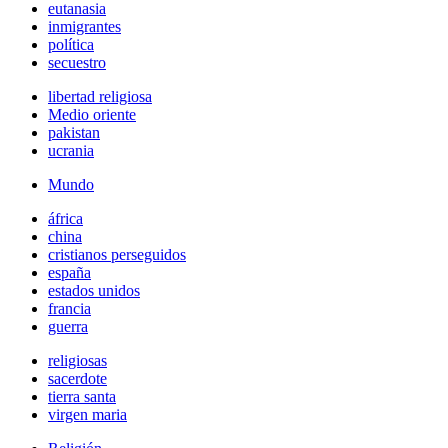
eutanasia
inmigrantes
política
secuestro
libertad religiosa
Medio oriente
pakistan
ucrania
Mundo
áfrica
china
cristianos perseguidos
españa
estados unidos
francia
guerra
religiosas
sacerdote
tierra santa
virgen maria