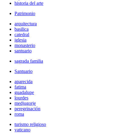
historia del arte
Patrimonio
arquitectura
basilica
catedral
iglesia
monasterio
santuario
sagrada familia
Santuario
aparecida
fatima
guadalupe
lourdes
medjugorje
peregrinación
roma
turismo religioso
vaticano