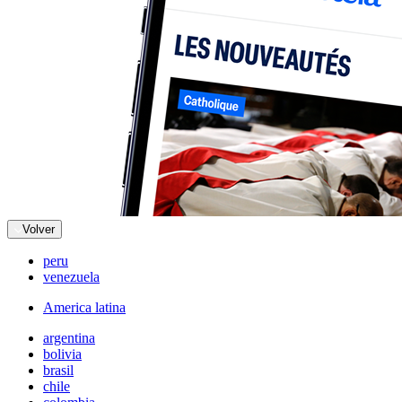
Volver
peru
venezuela
America latina
argentina
bolivia
brasil
chile