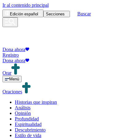
Ir al contenido principal
Buscar
Edición
español
Secciones
Dona ahora
Registro
Dona ahora
Orar
Menú
Oraciones
Historias que inspiran
Análisis
Opinión
Profundidad
Espiritualidad
Descubrimiento
Estilo de vida