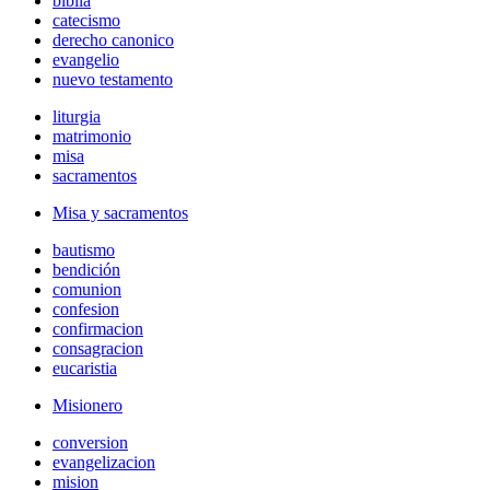
biblia
catecismo
derecho canonico
evangelio
nuevo testamento
liturgia
matrimonio
misa
sacramentos
Misa y sacramentos
bautismo
bendición
comunion
confesion
confirmacion
consagracion
eucaristia
Misionero
conversion
evangelizacion
mision