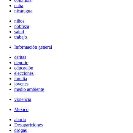
colombia
cuba
nicaragua
niños
pobreza
salud
trabajo
Información general
caritas
deporte
educación
elecciones
familia
jovenes
medio ambiente
violencia
Mexico
aborto
Desapariciones
drogas