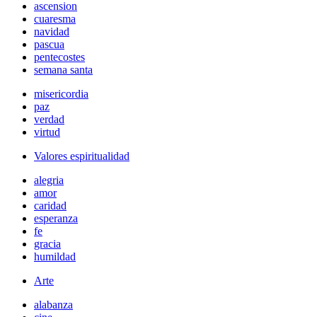
ascension
cuaresma
navidad
pascua
pentecostes
semana santa
misericordia
paz
verdad
virtud
Valores espiritualidad
alegria
amor
caridad
esperanza
fe
gracia
humildad
Arte
alabanza