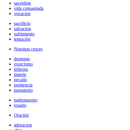
sacerdote
vida consagrada
vocacion
sacrificio
salvacion
sufrimiento
tentación
Nuestras cruces
demonio
exorcismo
infierno
muerte
pecado
penitencia
purgatorio
padrenuestro
rosario
Oración
adoracion