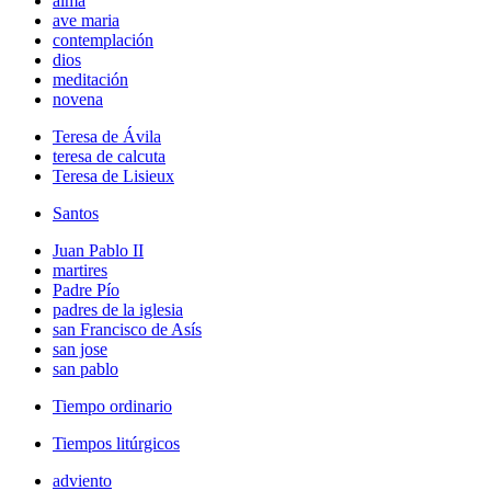
alma
ave maria
contemplación
dios
meditación
novena
Teresa de Ávila
teresa de calcuta
Teresa de Lisieux
Santos
Juan Pablo II
martires
Padre Pío
padres de la iglesia
san Francisco de Asís
san jose
san pablo
Tiempo ordinario
Tiempos litúrgicos
adviento