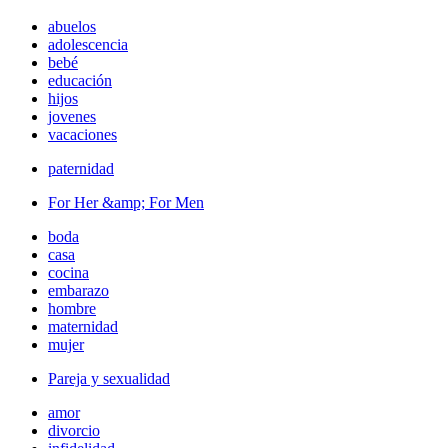
abuelos
adolescencia
bebé
educación
hijos
jovenes
vacaciones
paternidad
For Her &amp; For Men
boda
casa
cocina
embarazo
hombre
maternidad
mujer
Pareja y sexualidad
amor
divorcio