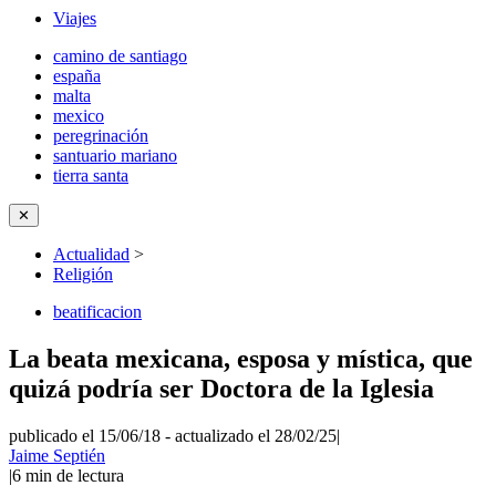
Viajes
camino de santiago
españa
malta
mexico
peregrinación
santuario mariano
tierra santa
✕
Actualidad
>
Religión
beatificacion
La beata mexicana, esposa y mística, que
quizá podría ser Doctora de la Iglesia
publicado el 15/06/18
-
actualizado el 28/02/25
|
Jaime Septién
|
6
min de lectura