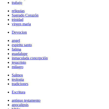
trabajo
reliquias
Sagrado Corazón
trinidad
virgen maria
Devocion
angel
espiritu santo
fatima
guadalupe
inmaculada concepción
jesucristo
milagro
Salmos
teologia
tradiciones
Escritura
antiguo testamento
apocalipsis