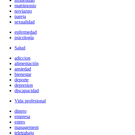
infidelidad
matrimonio
noviazgo
pareja
sexualidad
enfermedad
psicología
Salud
adiccion
alimentación
ansiedad
bienestar
deporte
depresion
discapacidad
Vida profesional
dinero
empresa
estres
management
teletrabajo