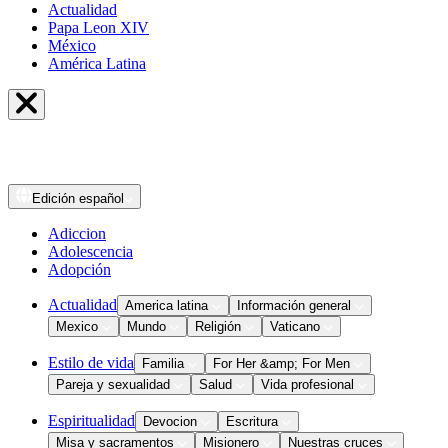
Actualidad
Papa Leon XIV
México
América Latina
Edición
español
Adiccion
Adolescencia
Adopción
Actualidad
America latina
Información general
Mexico
Mundo
Religión
Vaticano
Estilo de vida
Familia
For Her &amp; For Men
Pareja y sexualidad
Salud
Vida profesional
Espiritualidad
Devocion
Escritura
Misa y sacramentos
Misionero
Nuestras cruces