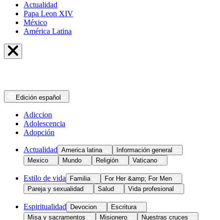
Actualidad
Papa Leon XIV
México
América Latina
Edición
español
Adiccion
Adolescencia
Adopción
Actualidad
America latina
Información general
Mexico
Mundo
Religión
Vaticano
Estilo de vida
Familia
For Her &amp; For Men
Pareja y sexualidad
Salud
Vida profesional
Espiritualidad
Devocion
Escritura
Misa y sacramentos
Misionero
Nuestras cruces