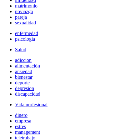
infidelidad
matrimonio
noviazgo
pareja
sexualidad
enfermedad
psicología
Salud
adiccion
alimentación
ansiedad
bienestar
deporte
depresion
discapacidad
Vida profesional
dinero
empresa
estres
management
teletrabajo