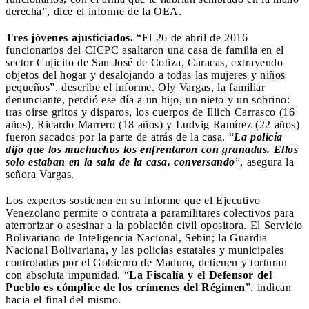
derecha”, dice el informe de la OEA.
Tres jóvenes ajusticiados.
“El 26 de abril de 2016
funcionarios del CICPC asaltaron una casa de familia en el
sector Cujicito de San José de Cotiza, Caracas, extrayendo
objetos del hogar y desalojando a todas las mujeres y niños
pequeños”, describe el informe. Oly Vargas, la familiar
denunciante, perdió ese día a un hijo, un nieto y un sobrino:
tras oírse gritos y disparos, los cuerpos de Illich Carrasco (16
años), Ricardo Marrero (18 años) y Ludvig Ramírez (22 años)
fueron sacados por la parte de atrás de la casa. “
La policía
dijo que los muchachos los enfrentaron con granadas. Ellos
solo estaban en la sala de la casa, conversando
”, asegura la
señora Vargas.
Los expertos sostienen en su informe que el Ejecutivo
Venezolano permite o contrata a paramilitares colectivos para
aterrorizar o asesinar a la población civil opositora. El Servicio
Bolivariano de Inteligencia Nacional, Sebin; la Guardia
Nacional Bolivariana, y las policías estatales y municipales
controladas por el Gobierno de Maduro, detienen y torturan
con absoluta impunidad. “
La Fiscalía y el Defensor del
Pueblo es cómplice de los crímenes del Régimen
”, indican
hacia el final del mismo.