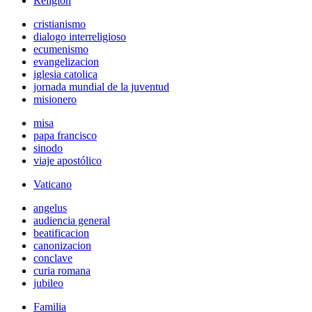
Religión
cristianismo
dialogo interreligioso
ecumenismo
evangelizacion
iglesia catolica
jornada mundial de la juventud
misionero
misa
papa francisco
sinodo
viaje apostólico
Vaticano
angelus
audiencia general
beatificacion
canonizacion
conclave
curia romana
jubileo
Familia