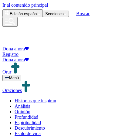
Ir al contenido principal
Buscar
Edición
español
Secciones
Dona ahora
Registro
Dona ahora
Orar
Menú
Oraciones
Historias que inspiran
Análisis
Opinión
Profundidad
Espiritualidad
Descubrimiento
Estilo de vida