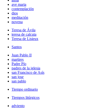
alma
ave maria
contemplación
dios
meditación
novena
Teresa de Ávila
teresa de calcuta
Teresa de Lisieux
Santos
Juan Pablo II
martires
Padre Pío
padres de la iglesia
san Francisco de Asís
san jose
san pablo
Tiempo ordinario
Tiempos litúrgicos
adviento