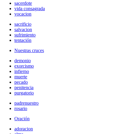
sacerdote
vida consagrada
vocacion
sacrificio
salvacion
sufrimiento
tentación
Nuestras cruces
demonio
exorcismo
infierno
muerte
pecado
penitencia
purgatorio
padrenuestro
rosario
Oración
adoracion