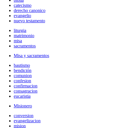
biblia
catecismo
derecho canonico
evangelio
nuevo testamento
liturgia
matrimonio
misa
sacramentos
Misa y sacramentos
bautismo
bendición
comunion
confesion
confirmacion
consagracion
eucaristia
Misionero
conversion
evangelizacion
mision