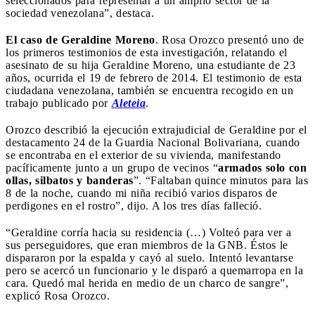
seleccionados para representar a un amplio sector de la
sociedad venezolana”, destaca.
El caso de Geraldine Moreno
. Rosa Orozco presentó uno de
los primeros testimonios de esta investigación, relatando el
asesinato de su hija Geraldine Moreno, una estudiante de 23
años, ocurrida el 19 de febrero de 2014. El testimonio de esta
ciudadana venezolana, también se encuentra recogido en un
trabajo publicado por
Aleteia
.
Orozco describió la ejecución extrajudicial de Geraldine por el
destacamento 24 de la Guardia Nacional Bolivariana, cuando
se encontraba en el exterior de su vivienda, manifestando
pacíficamente junto a un grupo de vecinos “
armados solo con
ollas, silbatos y banderas
”. “Faltaban quince minutos para las
8 de la noche, cuando mi niña recibió varios disparos de
perdigones en el rostro”, dijo. A los tres días falleció.
“Geraldine corría hacia su residencia (…) Volteó para ver a
sus perseguidores, que eran miembros de la GNB. Éstos le
dispararon por la espalda y cayó al suelo. Intentó levantarse
pero se acercó un funcionario y le disparó a quemarropa en la
cara. Quedó mal herida en medio de un charco de sangre”,
explicó Rosa Orozco.