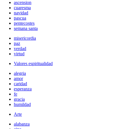
ascension
cuaresma
navidad
pascua
pentecostes
semana santa
misericordia
paz
verdad
virtud
Valores espiritualidad
alegria
amor
caridad
esperanza
fe
gracia
humildad
Arte
alabanza