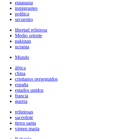
eutanasia
inmigrantes
política
secuestro
libertad religiosa
Medio oriente
pakistan
ucrania
Mundo
áfrica
china
cristianos perseguidos
españa
estados unidos
francia
guerra
religiosas
sacerdote
tierra santa
virgen maria