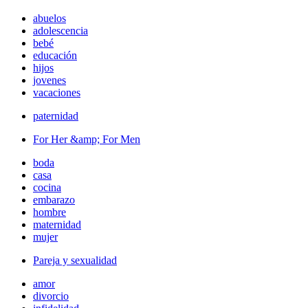
abuelos
adolescencia
bebé
educación
hijos
jovenes
vacaciones
paternidad
For Her &amp; For Men
boda
casa
cocina
embarazo
hombre
maternidad
mujer
Pareja y sexualidad
amor
divorcio