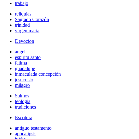
trabajo
reliquias
Sagrado Corazón
trinidad
virgen maria
Devocion
angel
espiritu santo
fatima
guadalupe
inmaculada concepción
jesucristo
milagro
Salmos
teologia
tradiciones
Escritura
antiguo testamento
apocalipsis