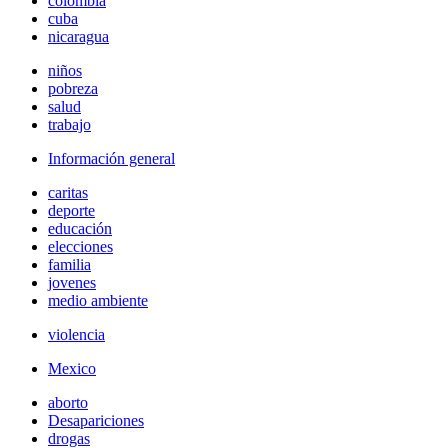
colombia
cuba
nicaragua
niños
pobreza
salud
trabajo
Información general
caritas
deporte
educación
elecciones
familia
jovenes
medio ambiente
violencia
Mexico
aborto
Desapariciones
drogas