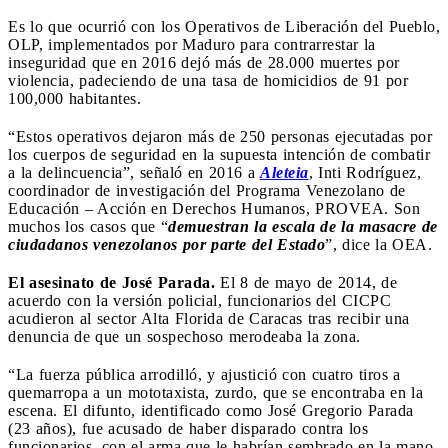
Es lo que ocurrió con los Operativos de Liberación del Pueblo,
OLP, implementados por Maduro para contrarrestar la
inseguridad que en 2016 dejó más de 28.000 muertes por
violencia, padeciendo de una tasa de homicidios de 91 por
100,000 habitantes.
“Estos operativos dejaron más de 250 personas ejecutadas por
los cuerpos de seguridad en la supuesta intención de combatir
a la delincuencia”, señaló en 2016 a
Aleteia
, Inti Rodríguez,
coordinador de investigación del Programa Venezolano de
Educación – Acción en Derechos Humanos, PROVEA. Son
muchos los casos que “
demuestran la escala de la masacre de
ciudadanos venezolanos por parte del Estado
”, dice la OEA.
El asesinato de José Parada.
El 8 de mayo de 2014, de
acuerdo con la versión policial, funcionarios del CICPC
acudieron al sector Alta Florida de Caracas tras recibir una
denuncia de que un sospechoso merodeaba la zona.
“La fuerza pública arrodilló, y ajustició con cuatro tiros a
quemarropa a un mototaxista, zurdo, que se encontraba en la
escena. El difunto, identificado como José Gregorio Parada
(23 años), fue acusado de haber disparado contra los
funcionarios, con el arma que le habrían sembrado en la mano