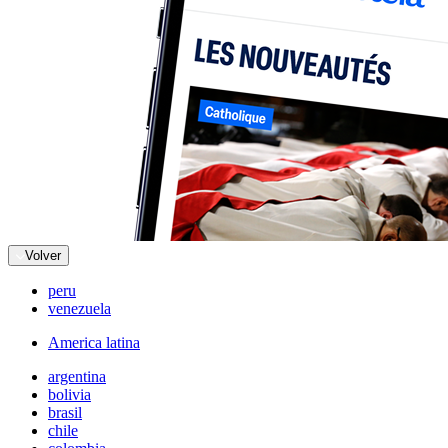
Volver
peru
venezuela
America latina
argentina
bolivia
brasil
chile