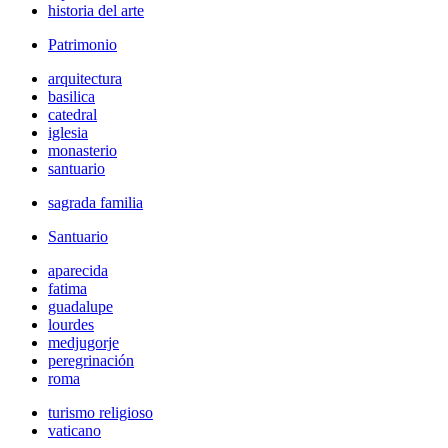
historia del arte
Patrimonio
arquitectura
basilica
catedral
iglesia
monasterio
santuario
sagrada familia
Santuario
aparecida
fatima
guadalupe
lourdes
medjugorje
peregrinación
roma
turismo religioso
vaticano