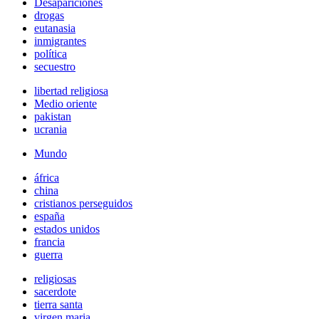
Desapariciones
drogas
eutanasia
inmigrantes
política
secuestro
libertad religiosa
Medio oriente
pakistan
ucrania
Mundo
áfrica
china
cristianos perseguidos
españa
estados unidos
francia
guerra
religiosas
sacerdote
tierra santa
virgen maria