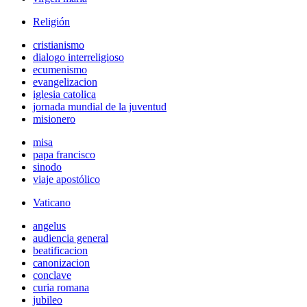
Religión
cristianismo
dialogo interreligioso
ecumenismo
evangelizacion
iglesia catolica
jornada mundial de la juventud
misionero
misa
papa francisco
sinodo
viaje apostólico
Vaticano
angelus
audiencia general
beatificacion
canonizacion
conclave
curia romana
jubileo