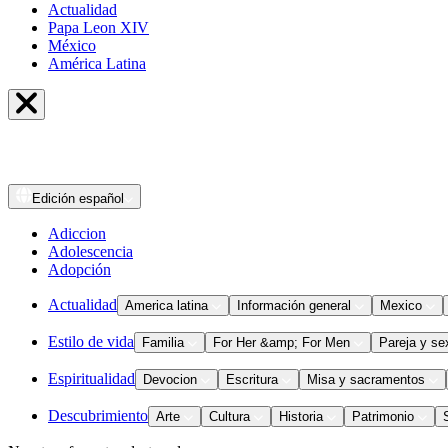
Actualidad
Papa Leon XIV
México
América Latina
Edición
español
Adiccion
Adolescencia
Adopción
Actualidad
America latina
Información general
Mexico
Estilo de vida
Familia
For Her &amp; For Men
Pareja y se
Espiritualidad
Devocion
Escritura
Misa y sacramentos
Descubrimiento
Arte
Cultura
Historia
Patrimonio