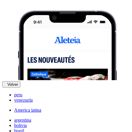
Volver
peru
venezuela
America latina
argentina
bolivia
brasil