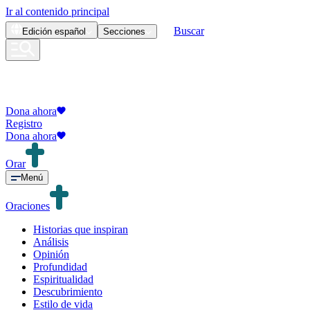
Ir al contenido principal
Buscar
Edición
español
Secciones
Dona ahora
Registro
Dona ahora
Orar
Menú
Oraciones
Historias que inspiran
Análisis
Opinión
Profundidad
Espiritualidad
Descubrimiento
Estilo de vida