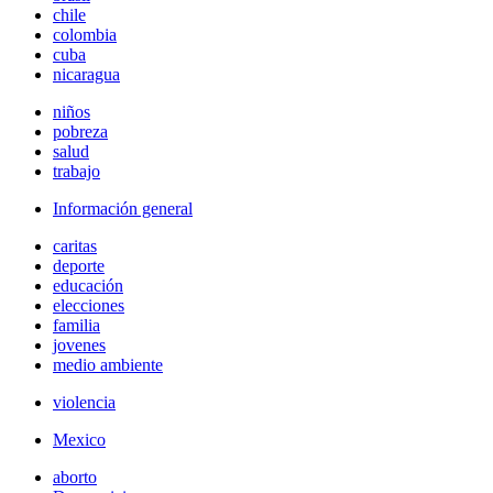
chile
colombia
cuba
nicaragua
niños
pobreza
salud
trabajo
Información general
caritas
deporte
educación
elecciones
familia
jovenes
medio ambiente
violencia
Mexico
aborto