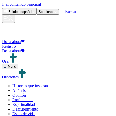
Ir al contenido principal
Buscar
Edición
español
Secciones
Dona ahora
Registro
Dona ahora
Orar
Menú
Oraciones
Historias que inspiran
Análisis
Opinión
Profundidad
Espiritualidad
Descubrimiento
Estilo de vida