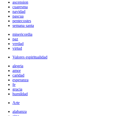
ascension
cuaresma
navidad
pascua
pentecostes
semana santa
misericordia
paz
verdad
virtud
Valores espiritualidad
alegria
amor
caridad
esperanza
fe
gracia
humildad
Arte
alabanza