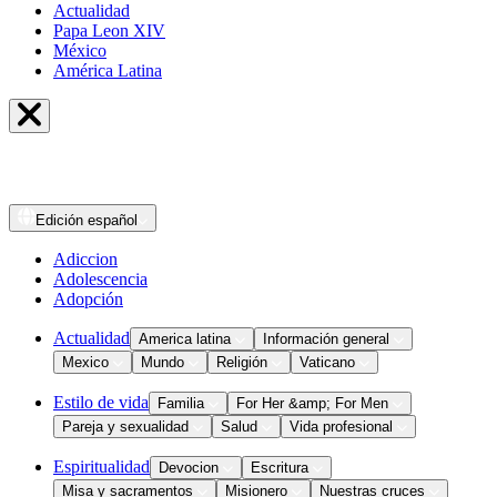
Actualidad
Papa Leon XIV
México
América Latina
Edición
español
Adiccion
Adolescencia
Adopción
Actualidad
America latina
Información general
Mexico
Mundo
Religión
Vaticano
Estilo de vida
Familia
For Her &amp; For Men
Pareja y sexualidad
Salud
Vida profesional
Espiritualidad
Devocion
Escritura
Misa y sacramentos
Misionero
Nuestras cruces