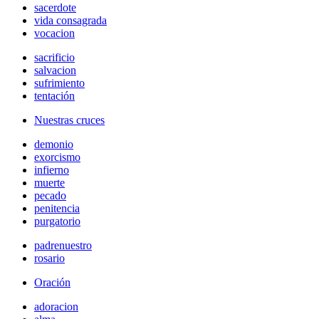
sacerdote
vida consagrada
vocacion
sacrificio
salvacion
sufrimiento
tentación
Nuestras cruces
demonio
exorcismo
infierno
muerte
pecado
penitencia
purgatorio
padrenuestro
rosario
Oración
adoracion