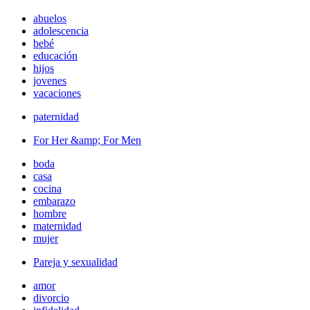
abuelos
adolescencia
bebé
educación
hijos
jovenes
vacaciones
paternidad
For Her &amp; For Men
boda
casa
cocina
embarazo
hombre
maternidad
mujer
Pareja y sexualidad
amor
divorcio