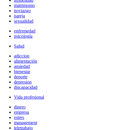
infidelidad
matrimonio
noviazgo
pareja
sexualidad
enfermedad
psicología
Salud
adiccion
alimentación
ansiedad
bienestar
deporte
depresion
discapacidad
Vida profesional
dinero
empresa
estres
management
teletrabajo