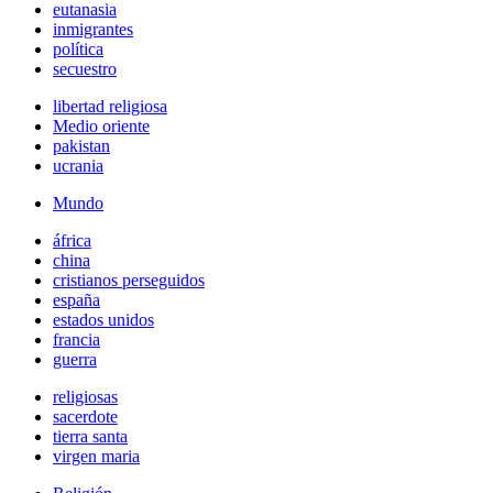
eutanasia
inmigrantes
política
secuestro
libertad religiosa
Medio oriente
pakistan
ucrania
Mundo
áfrica
china
cristianos perseguidos
españa
estados unidos
francia
guerra
religiosas
sacerdote
tierra santa
virgen maria