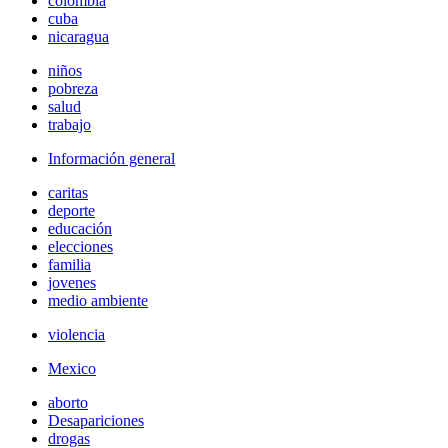
colombia
cuba
nicaragua
niños
pobreza
salud
trabajo
Información general
caritas
deporte
educación
elecciones
familia
jovenes
medio ambiente
violencia
Mexico
aborto
Desapariciones
drogas