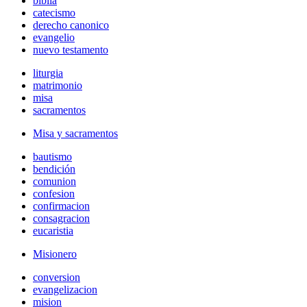
biblia
catecismo
derecho canonico
evangelio
nuevo testamento
liturgia
matrimonio
misa
sacramentos
Misa y sacramentos
bautismo
bendición
comunion
confesion
confirmacion
consagracion
eucaristia
Misionero
conversion
evangelizacion
mision