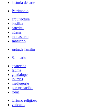
historia del arte
Patrimonio
arquitectura
basilica
catedral
iglesia
monasterio
santuario
sagrada familia
Santuario
aparecida
fatima
guadalupe
lourdes
medjugorje
peregrinación
roma
turismo religioso
vaticano