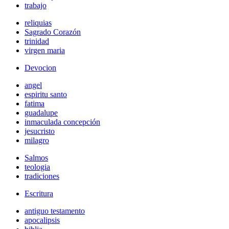
trabajo
reliquias
Sagrado Corazón
trinidad
virgen maria
Devocion
angel
espiritu santo
fatima
guadalupe
inmaculada concepción
jesucristo
milagro
Salmos
teologia
tradiciones
Escritura
antiguo testamento
apocalipsis