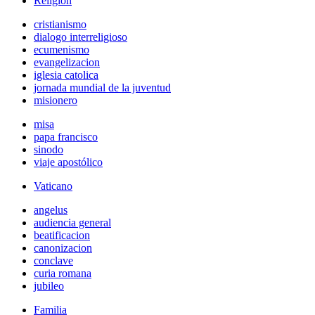
Religión
cristianismo
dialogo interreligioso
ecumenismo
evangelizacion
iglesia catolica
jornada mundial de la juventud
misionero
misa
papa francisco
sinodo
viaje apostólico
Vaticano
angelus
audiencia general
beatificacion
canonizacion
conclave
curia romana
jubileo
Familia