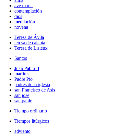
alma
ave maria
contemplación
dios
meditación
novena
Teresa de Ávila
teresa de calcuta
Teresa de Lisieux
Santos
Juan Pablo II
martires
Padre Pío
padres de la iglesia
san Francisco de Asís
san jose
san pablo
Tiempo ordinario
Tiempos litúrgicos
adviento