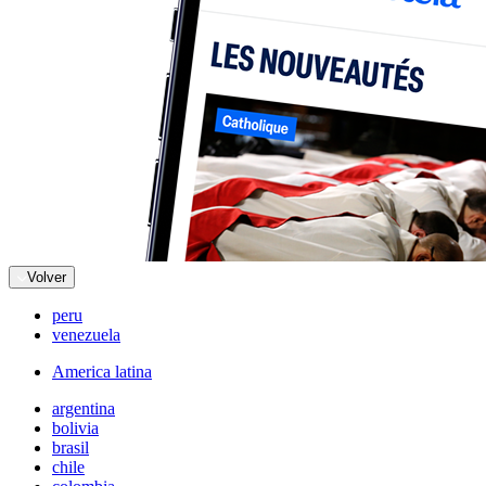
Volver
peru
venezuela
America latina
argentina
bolivia
brasil
chile