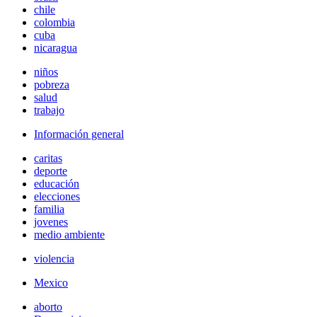
chile
colombia
cuba
nicaragua
niños
pobreza
salud
trabajo
Información general
caritas
deporte
educación
elecciones
familia
jovenes
medio ambiente
violencia
Mexico
aborto