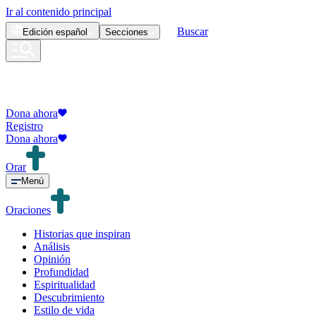
Ir al contenido principal
Buscar
Edición
español
Secciones
Dona ahora
Registro
Dona ahora
Orar
Menú
Oraciones
Historias que inspiran
Análisis
Opinión
Profundidad
Espiritualidad
Descubrimiento
Estilo de vida