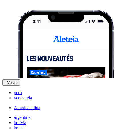
Volver
peru
venezuela
America latina
argentina
bolivia
brasil