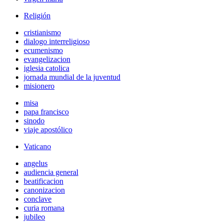
Religión
cristianismo
dialogo interreligioso
ecumenismo
evangelizacion
iglesia catolica
jornada mundial de la juventud
misionero
misa
papa francisco
sinodo
viaje apostólico
Vaticano
angelus
audiencia general
beatificacion
canonizacion
conclave
curia romana
jubileo