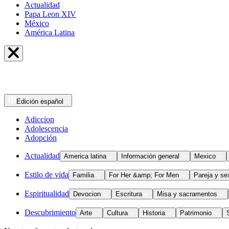
Actualidad
Papa Leon XIV
México
América Latina
Edición
español
Adiccion
Adolescencia
Adopción
Actualidad
America latina
Información general
Mexico
Estilo de vida
Familia
For Her &amp; For Men
Pareja y se
Espiritualidad
Devocion
Escritura
Misa y sacramentos
Descubrimiento
Arte
Cultura
Historia
Patrimonio