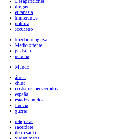
Desapariciones
drogas
eutanasia
inmigrantes
política
secuestro
libertad religiosa
Medio oriente
pakistan
ucrania
Mundo
áfrica
china
cristianos perseguidos
españa
estados unidos
francia
guerra
religiosas
sacerdote
tierra santa
virgen maria