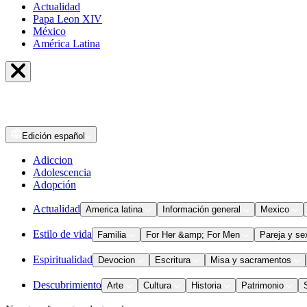
Actualidad
Papa Leon XIV
México
América Latina
Edición
español
Adiccion
Adolescencia
Adopción
Actualidad
America latina
Información general
Mexico
Estilo de vida
Familia
For Her &amp; For Men
Pareja y se
Espiritualidad
Devocion
Escritura
Misa y sacramentos
Descubrimiento
Arte
Cultura
Historia
Patrimonio