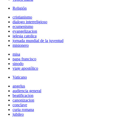
Religión
cristianismo
dialogo interreligioso
ecumenismo
evangelizacion
iglesia catolica
jornada mundial de la juventud
misionero
misa
papa francisco
sinodo
viaje apostólico
Vaticano
angelus
audiencia general
beatificacion
canonizacion
conclave
curia romana
jubileo