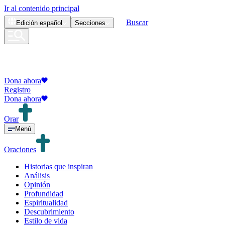
Ir al contenido principal
Buscar
Edición
español
Secciones
Dona ahora
Registro
Dona ahora
Orar
Menú
Oraciones
Historias que inspiran
Análisis
Opinión
Profundidad
Espiritualidad
Descubrimiento
Estilo de vida