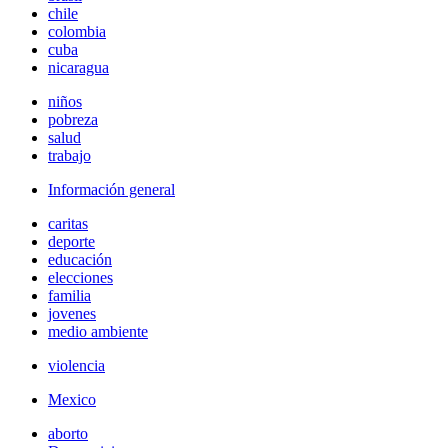
chile
colombia
cuba
nicaragua
niños
pobreza
salud
trabajo
Información general
caritas
deporte
educación
elecciones
familia
jovenes
medio ambiente
violencia
Mexico
aborto