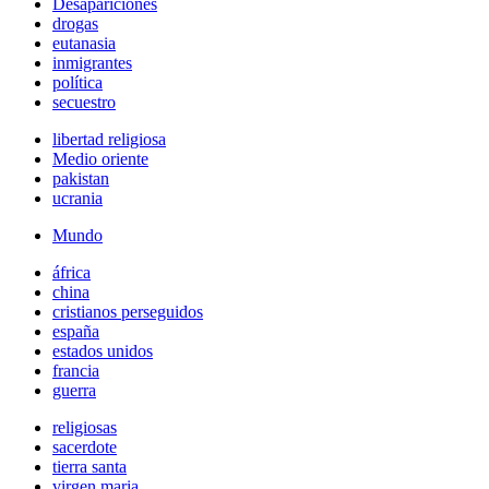
Desapariciones
drogas
eutanasia
inmigrantes
política
secuestro
libertad religiosa
Medio oriente
pakistan
ucrania
Mundo
áfrica
china
cristianos perseguidos
españa
estados unidos
francia
guerra
religiosas
sacerdote
tierra santa
virgen maria