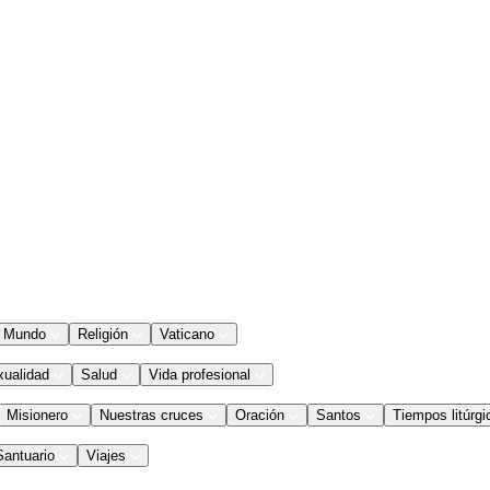
Mundo
Religión
Vaticano
xualidad
Salud
Vida profesional
Misionero
Nuestras cruces
Oración
Santos
Tiempos litúrgi
Santuario
Viajes