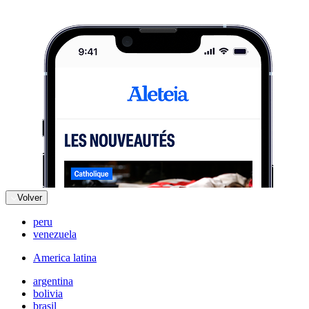
Volver
peru
venezuela
America latina
argentina
bolivia
brasil