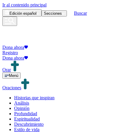
Ir al contenido principal
Buscar
Edición
español
Secciones
Dona ahora
Registro
Dona ahora
Orar
Menú
Oraciones
Historias que inspiran
Análisis
Opinión
Profundidad
Espiritualidad
Descubrimiento
Estilo de vida