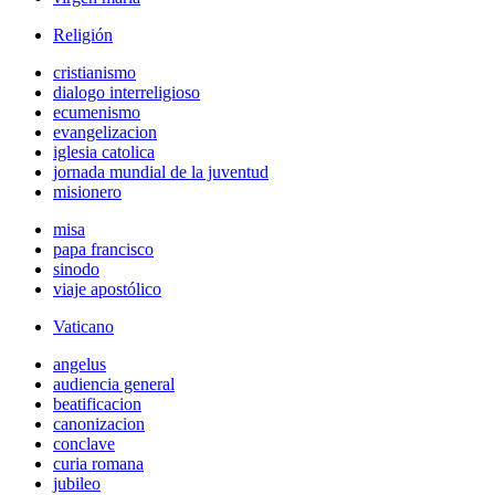
Religión
cristianismo
dialogo interreligioso
ecumenismo
evangelizacion
iglesia catolica
jornada mundial de la juventud
misionero
misa
papa francisco
sinodo
viaje apostólico
Vaticano
angelus
audiencia general
beatificacion
canonizacion
conclave
curia romana
jubileo