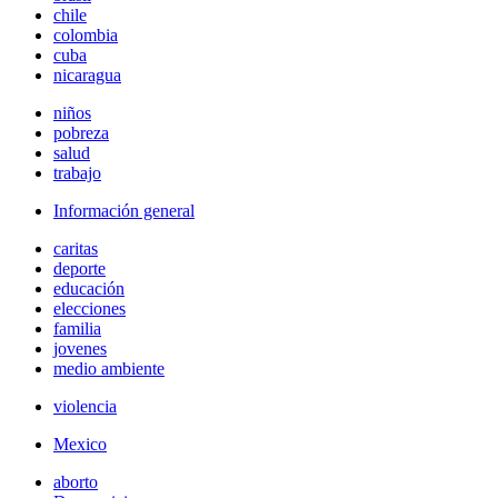
chile
colombia
cuba
nicaragua
niños
pobreza
salud
trabajo
Información general
caritas
deporte
educación
elecciones
familia
jovenes
medio ambiente
violencia
Mexico
aborto