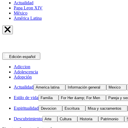
Actualidad
Papa Leon XIV
México
América Latina
Edición
español
Adiccion
Adolescencia
Adopción
Actualidad
America latina
Información general
Mexico
Estilo de vida
Familia
For Her &amp; For Men
Pareja y se
Espiritualidad
Devocion
Escritura
Misa y sacramentos
Descubrimiento
Arte
Cultura
Historia
Patrimonio