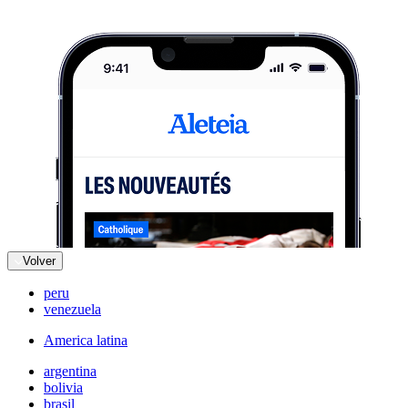
Volver
peru
venezuela
America latina
argentina
bolivia
brasil