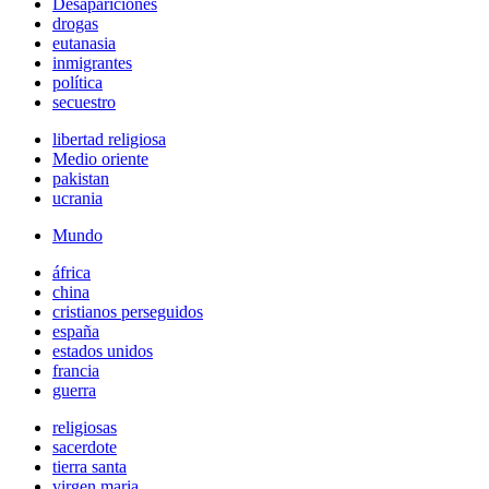
Desapariciones
drogas
eutanasia
inmigrantes
política
secuestro
libertad religiosa
Medio oriente
pakistan
ucrania
Mundo
áfrica
china
cristianos perseguidos
españa
estados unidos
francia
guerra
religiosas
sacerdote
tierra santa
virgen maria