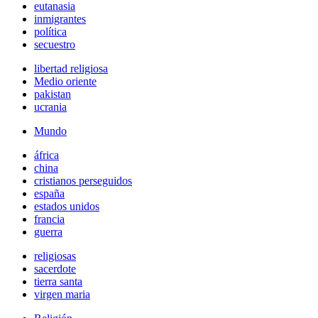
eutanasia
inmigrantes
política
secuestro
libertad religiosa
Medio oriente
pakistan
ucrania
Mundo
áfrica
china
cristianos perseguidos
españa
estados unidos
francia
guerra
religiosas
sacerdote
tierra santa
virgen maria