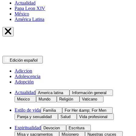
Actualidad
Papa Leon XIV
México
América Latina
Edición
español
Adiccion
Adolescencia
Adopción
Actualidad
America latina
Información general
Mexico
Mundo
Religión
Vaticano
Estilo de vida
Familia
For Her &amp; For Men
Pareja y sexualidad
Salud
Vida profesional
Espiritualidad
Devocion
Escritura
Misa y sacramentos
Misionero
Nuestras cruces