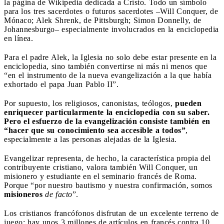
la página de Wikipedia dedicada a Cristo. Todo un símbolo
para los tres sacerdotes o futuros sacerdotes –Will Conquer, de
Mónaco; Alek Shrenk, de Pittsburgh; Simon Donnelly, de
Johannesburgo– especialmente involucrados en la enciclopedia
en línea.
Para el padre Alek, la Iglesia no solo debe estar presente en la
enciclopedia, sino también convertirse ni más ni menos que
“en el instrumento de la nueva evangelización a la que había
exhortado el papa Juan Pablo II”.
Por supuesto, los religiosos, canonistas, teólogos,
pueden
enriquecer particularmente la enciclopedia con su saber.
Pero el esfuerzo de la evangelización consiste también en
“hacer que su conocimiento sea accesible a todos”
,
especialmente a las personas alejadas de la Iglesia.
Evangelizar representa, de hecho, la característica propia del
contribuyente cristiano, valora también Will Conquer, un
misionero y estudiante en el seminario francés de Roma.
Porque “por nuestro bautismo y nuestra confirmación, somos
misioneros
de facto
”.
Los cristianos francófonos disfrutan de un excelente terreno de
juego: hay unos 3 millones de artículos en francés contra 10