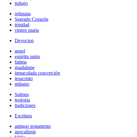
trabajo
reliquias
Sagrado Corazón
trinidad
virgen maria
Devocion
angel
espiritu santo
fatima
guadalupe
inmaculada concepción
jesucristo
milagro
Salmos
teologia
tradiciones
Escritura
antiguo testamento
apocalipsis