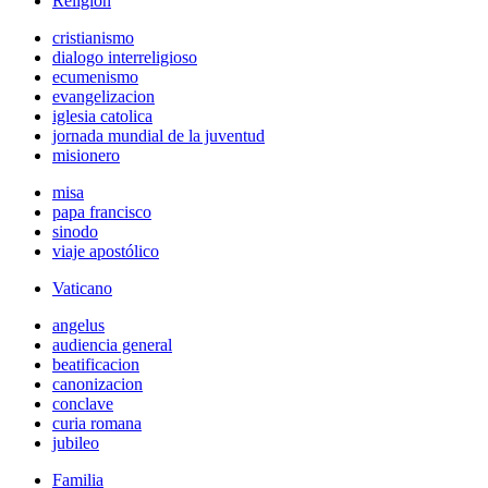
Religión
cristianismo
dialogo interreligioso
ecumenismo
evangelizacion
iglesia catolica
jornada mundial de la juventud
misionero
misa
papa francisco
sinodo
viaje apostólico
Vaticano
angelus
audiencia general
beatificacion
canonizacion
conclave
curia romana
jubileo
Familia