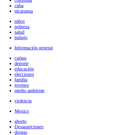
colombia
cuba
nicaragua
niños
pobreza
salud
trabajo
Información general
caritas
deporte
educación
elecciones
familia
jovenes
medio ambiente
violencia
Mexico
aborto
Desapariciones
drogas