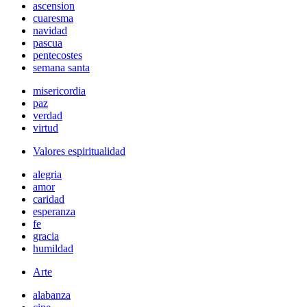
ascension
cuaresma
navidad
pascua
pentecostes
semana santa
misericordia
paz
verdad
virtud
Valores espiritualidad
alegria
amor
caridad
esperanza
fe
gracia
humildad
Arte
alabanza