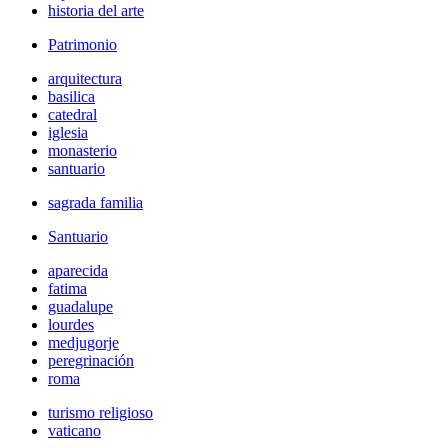
historia del arte
Patrimonio
arquitectura
basilica
catedral
iglesia
monasterio
santuario
sagrada familia
Santuario
aparecida
fatima
guadalupe
lourdes
medjugorje
peregrinación
roma
turismo religioso
vaticano