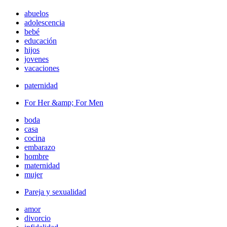
abuelos
adolescencia
bebé
educación
hijos
jovenes
vacaciones
paternidad
For Her &amp; For Men
boda
casa
cocina
embarazo
hombre
maternidad
mujer
Pareja y sexualidad
amor
divorcio