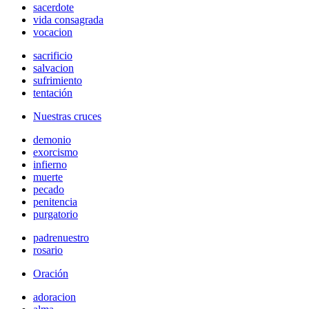
sacerdote
vida consagrada
vocacion
sacrificio
salvacion
sufrimiento
tentación
Nuestras cruces
demonio
exorcismo
infierno
muerte
pecado
penitencia
purgatorio
padrenuestro
rosario
Oración
adoracion