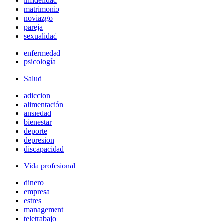
infidelidad
matrimonio
noviazgo
pareja
sexualidad
enfermedad
psicología
Salud
adiccion
alimentación
ansiedad
bienestar
deporte
depresion
discapacidad
Vida profesional
dinero
empresa
estres
management
teletrabajo