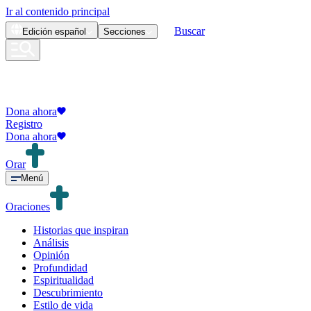
Ir al contenido principal
Buscar
Edición
español
Secciones
Dona ahora
Registro
Dona ahora
Orar
Menú
Oraciones
Historias que inspiran
Análisis
Opinión
Profundidad
Espiritualidad
Descubrimiento
Estilo de vida