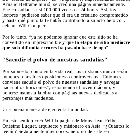
Arnaud Beltrame murió, se creó una página inmediatamente.
Fue consultada casi 100.000 veces en 24 horas. Así, los
lectores “pudieron saber que él era un cristiano comprometido
y hasta qué punto la fe había contribuido a su acto heroico”,
celebra Will Conquer.
Por lo tanto, “ya no podemos ignorar que este sitio se ha
convertido en imprescindible y que
la etapa de sitio mediocre
que solo difundía errores ha pasado
hace tiempo”.
“Sacudir el polvo de nuestras sandalias”
Por supuesto, como en la vida real, los cristianos nunca serán
inmunes a posibles oposiciones o controversias. “Entonces
conviene sacudir el polvo de nuestras sandalias y navegar
hacia otros horizontes”, recomienda el joven diácono, y
ponerse manos a la obra con páginas nuevas dedicadas a
personajes más modestos.
Una buena manera de ejercer la humildad.
En este sentido creó Will la página de Mons. Jean Félix
Onésime Luquet, arquitecto y misionero en Asia. “¿Cuántos lo
leerán? Seguramente muy pocos, pero no deja de ser