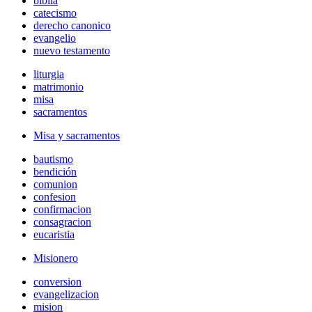
biblia
catecismo
derecho canonico
evangelio
nuevo testamento
liturgia
matrimonio
misa
sacramentos
Misa y sacramentos
bautismo
bendición
comunion
confesion
confirmacion
consagracion
eucaristia
Misionero
conversion
evangelizacion
mision