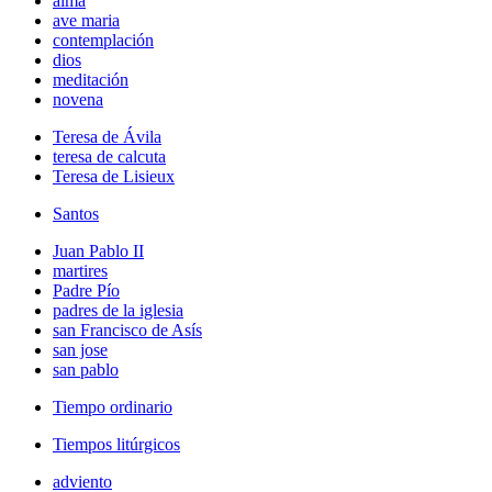
alma
ave maria
contemplación
dios
meditación
novena
Teresa de Ávila
teresa de calcuta
Teresa de Lisieux
Santos
Juan Pablo II
martires
Padre Pío
padres de la iglesia
san Francisco de Asís
san jose
san pablo
Tiempo ordinario
Tiempos litúrgicos
adviento