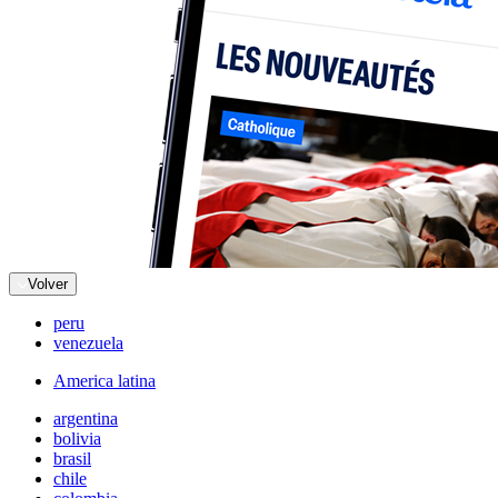
Volver
peru
venezuela
America latina
argentina
bolivia
brasil
chile