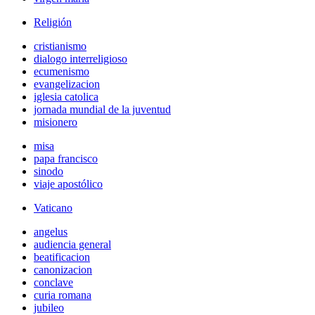
Religión
cristianismo
dialogo interreligioso
ecumenismo
evangelizacion
iglesia catolica
jornada mundial de la juventud
misionero
misa
papa francisco
sinodo
viaje apostólico
Vaticano
angelus
audiencia general
beatificacion
canonizacion
conclave
curia romana
jubileo