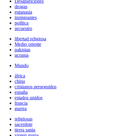
Desapariciones
drogas
eutanasia
inmigrantes
política
secuestro
libertad religiosa
Medio oriente
pakistan
ucrania
Mundo
áfrica
china
cristianos perseguidos
españa
estados unidos
francia
guerra
religiosas
sacerdote
tierra santa
virgen maria