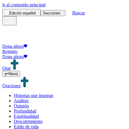
Ir al contenido principal
Buscar
Edición
español
Secciones
Dona ahora
Registro
Dona ahora
Orar
Menú
Oraciones
Historias que inspiran
Análisis
Opinión
Profundidad
Espiritualidad
Descubrimiento
Estilo de vida