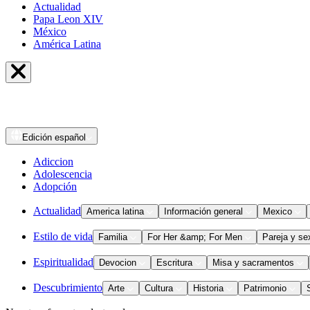
Actualidad
Papa Leon XIV
México
América Latina
Edición
español
Adiccion
Adolescencia
Adopción
Actualidad
America latina
Información general
Mexico
Estilo de vida
Familia
For Her &amp; For Men
Pareja y se
Espiritualidad
Devocion
Escritura
Misa y sacramentos
Descubrimiento
Arte
Cultura
Historia
Patrimonio