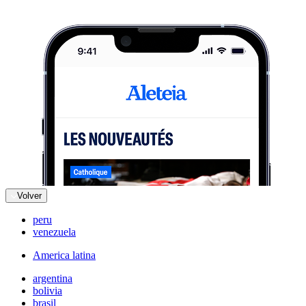
Volver
peru
venezuela
America latina
argentina
bolivia
brasil