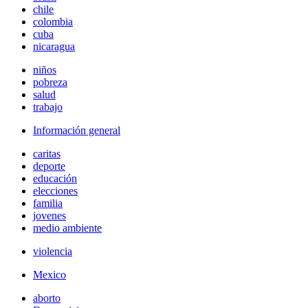
chile
colombia
cuba
nicaragua
niños
pobreza
salud
trabajo
Información general
caritas
deporte
educación
elecciones
familia
jovenes
medio ambiente
violencia
Mexico
aborto