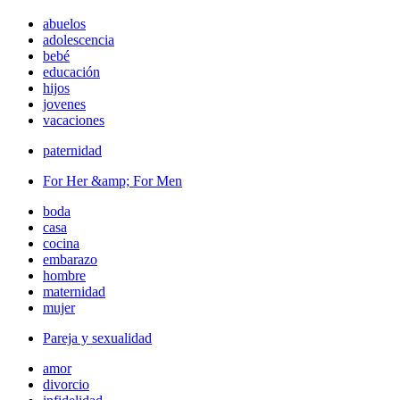
abuelos
adolescencia
bebé
educación
hijos
jovenes
vacaciones
paternidad
For Her &amp; For Men
boda
casa
cocina
embarazo
hombre
maternidad
mujer
Pareja y sexualidad
amor
divorcio