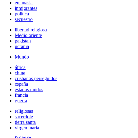
eutanasia
inmigrantes
política
secuestro
libertad religiosa
Medio oriente
pakistan
ucrania
Mundo
áfrica
china
cristianos perseguidos
españa
estados unidos
francia
guerra
religiosas
sacerdote
tierra santa
virgen maria