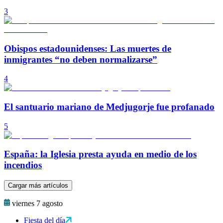
3
Obispos estadounidenses: Las muertes de
inmigrantes “no deben normalizarse”
4
El santuario mariano de Medjugorje fue profanado
5
España: la Iglesia presta ayuda en medio de los
incendios
Cargar más artículos
viernes 7 agosto
Fiesta del día