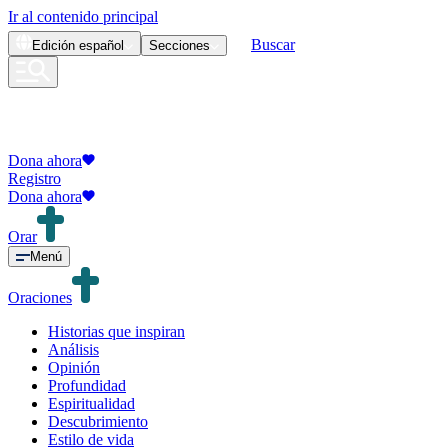
Ir al contenido principal
Buscar
Edición
español
Secciones
Dona ahora
Registro
Dona ahora
Orar
Menú
Oraciones
Historias que inspiran
Análisis
Opinión
Profundidad
Espiritualidad
Descubrimiento
Estilo de vida