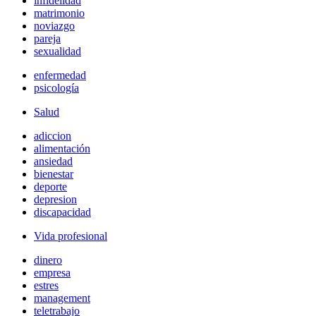
infidelidad
matrimonio
noviazgo
pareja
sexualidad
enfermedad
psicología
Salud
adiccion
alimentación
ansiedad
bienestar
deporte
depresion
discapacidad
Vida profesional
dinero
empresa
estres
management
teletrabajo