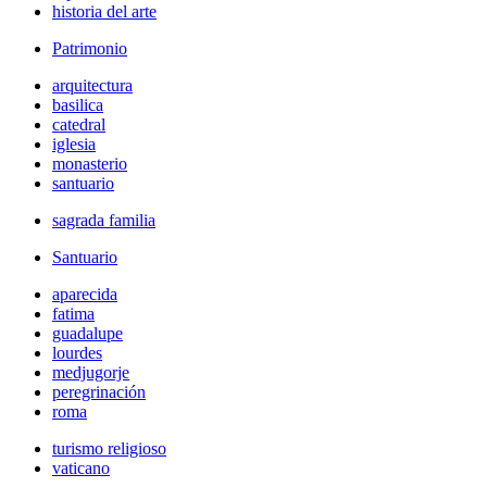
historia del arte
Patrimonio
arquitectura
basilica
catedral
iglesia
monasterio
santuario
sagrada familia
Santuario
aparecida
fatima
guadalupe
lourdes
medjugorje
peregrinación
roma
turismo religioso
vaticano