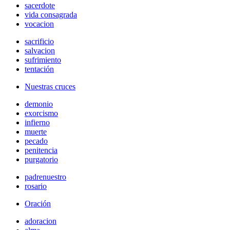
sacerdote
vida consagrada
vocacion
sacrificio
salvacion
sufrimiento
tentación
Nuestras cruces
demonio
exorcismo
infierno
muerte
pecado
penitencia
purgatorio
padrenuestro
rosario
Oración
adoracion