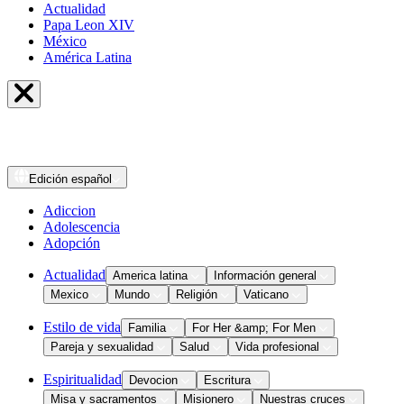
Actualidad
Papa Leon XIV
México
América Latina
Edición
español
Adiccion
Adolescencia
Adopción
Actualidad
America latina
Información general
Mexico
Mundo
Religión
Vaticano
Estilo de vida
Familia
For Her &amp; For Men
Pareja y sexualidad
Salud
Vida profesional
Espiritualidad
Devocion
Escritura
Misa y sacramentos
Misionero
Nuestras cruces