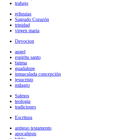
trabajo
reliquias
Sagrado Corazón
trinidad
virgen maria
Devocion
angel
espiritu santo
fatima
guadalupe
inmaculada concepción
jesucristo
milagro
Salmos
teologia
tradiciones
Escritura
antiguo testamento
apocalipsis