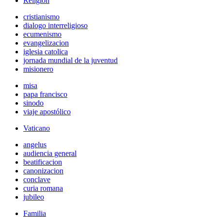
Religión
cristianismo
dialogo interreligioso
ecumenismo
evangelizacion
iglesia catolica
jornada mundial de la juventud
misionero
misa
papa francisco
sinodo
viaje apostólico
Vaticano
angelus
audiencia general
beatificacion
canonizacion
conclave
curia romana
jubileo
Familia