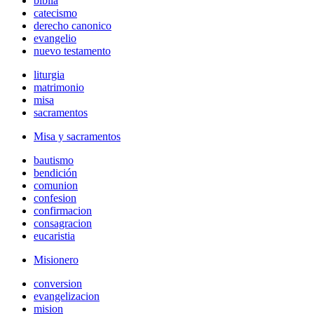
biblia
catecismo
derecho canonico
evangelio
nuevo testamento
liturgia
matrimonio
misa
sacramentos
Misa y sacramentos
bautismo
bendición
comunion
confesion
confirmacion
consagracion
eucaristia
Misionero
conversion
evangelizacion
mision