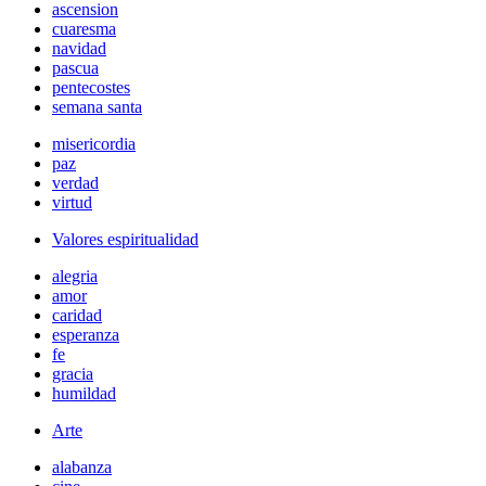
ascension
cuaresma
navidad
pascua
pentecostes
semana santa
misericordia
paz
verdad
virtud
Valores espiritualidad
alegria
amor
caridad
esperanza
fe
gracia
humildad
Arte
alabanza