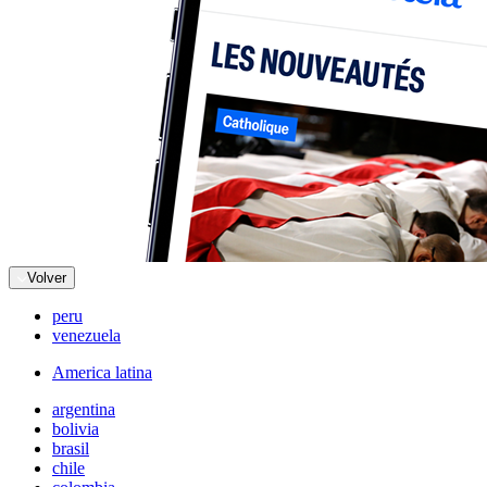
Volver
peru
venezuela
America latina
argentina
bolivia
brasil
chile