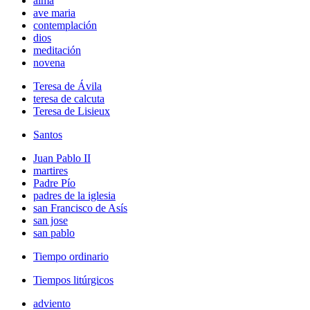
alma
ave maria
contemplación
dios
meditación
novena
Teresa de Ávila
teresa de calcuta
Teresa de Lisieux
Santos
Juan Pablo II
martires
Padre Pío
padres de la iglesia
san Francisco de Asís
san jose
san pablo
Tiempo ordinario
Tiempos litúrgicos
adviento