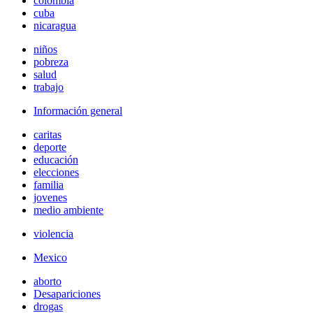
colombia
cuba
nicaragua
niños
pobreza
salud
trabajo
Información general
caritas
deporte
educación
elecciones
familia
jovenes
medio ambiente
violencia
Mexico
aborto
Desapariciones
drogas